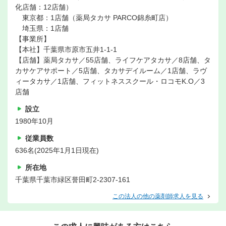
化店舗：12店舗）
東京都：1店舗（薬局タカサ PARCO錦糸町店）
埼玉県：1店舗
【事業所】
【本社】千葉県市原市五井1-1-1
【店舗】薬局タカサ／55店舗、ライフケアタカサ／8店舗、タ
カサケアサポート／5店舗、タカサデイルーム／1店舗、ラヴ
ィータカサ／1店舗、フィットネススクール・ロコモK.O／3
店舗
設立
1980年10月
従業員数
636名(2025年1月1日現在)
所在地
千葉県千葉市緑区誉田町2-2307-161
この法人の他の薬剤師求人を見る