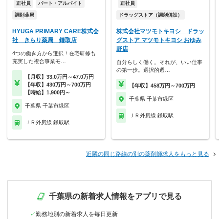
正社員
パート・アルバイト
正社員
調剤薬局
ドラッグストア（調剤併設）
HYUGA PRIMARY CARE株式会
株式会社マツモトキヨシ ドラッ
社 きらり薬局 鎌取店
グストア マツモトキヨシ おゆみ
野店
4つの働き方から選択！在宅研修も
充実した複合事業モ…
自分らしく働く。それが、いい仕事
の第一歩。選択的週…
【月収】33.0万円～47.0万円
【年収】430万円～700万円
【年収】458万円～700万円
【時給】1,900円～
千葉県 千葉市緑区
千葉県 千葉市緑区
ＪＲ外房線 鎌取駅
ＪＲ外房線 鎌取駅
近隣の同じ路線の別の薬剤師求人をもっと見る
千葉県の新着求人情報をアプリで見る
勤務地別の新着求人を毎日更新