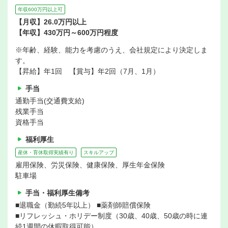
年収600万円以上可
【月収】26.0万円以上
【年収】430万円～600万円程度
※年齢、経験、能力を考慮のうえ、会社規定により決定しま
す。
【昇給】年1回 【賞与】年2回（7月、1月）
手当
通勤手当(交通費支給)
残業手当
資格手当
福利厚生
産休・育休取得実績有り
スキルアップ
雇用保険、労災保険、健康保険、厚生年金保険
駐車場
手当・福利厚生備考
■退職金（勤続5年以上） ■薬剤師賠償保険
■リフレッシュ・ホリデー制度（30歳、40歳、50歳の時に連
続1週間の休暇取得可能）