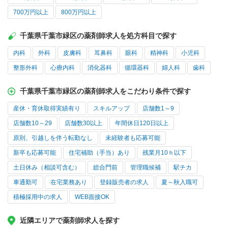
700万円以上
800万円以上
千葉県千葉市緑区の薬剤師求人を処方科目で探す
内科
外科
皮膚科
耳鼻科
眼科
精神科
小児科
整形外科
心療内科
消化器科
循環器科
婦人科
歯科
千葉県千葉市緑区の薬剤師求人をこだわり条件で探す
産休・育休取得実績有り
スキルアップ
店舗数1～9
店舗数10～29
店舗数30以上
年間休日120日以上
原則、引越しを伴う転勤なし
未経験者も応募可能
新卒も応募可能
住宅補助（手当）あり
残業月10ｈ以下
土日休み（相談可含む）
総合門前
管理職候補
駅チカ
車通勤可
在宅業務あり
登録販売者の求人
夏～秋入職可
積極採用中の求人
WEB面接OK
近隣エリアで薬剤師求人を探す