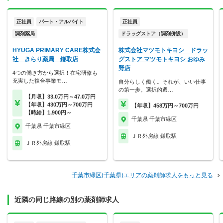
正社員
パート・アルバイト
正社員
調剤薬局
ドラッグストア（調剤併設）
HYUGA PRIMARY CARE株式会
株式会社マツモトキヨシ ドラッ
社 きらり薬局 鎌取店
グストア マツモトキヨシ おゆみ
野店
4つの働き方から選択！在宅研修も
充実した複合事業モ…
自分らしく働く。それが、いい仕事
の第一歩。選択的週…
【月収】33.0万円～47.0万円
【年収】430万円～700万円
【年収】458万円～700万円
【時給】1,900円～
千葉県 千葉市緑区
千葉県 千葉市緑区
ＪＲ外房線 鎌取駅
ＪＲ外房線 鎌取駅
千葉市緑区(千葉県)エリアの薬剤師求人をもっと見る
近隣の同じ路線の別の薬剤師求人