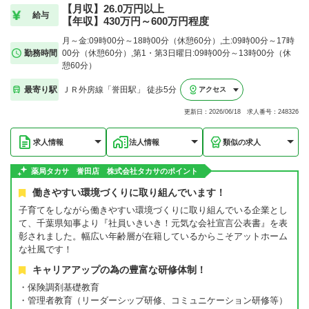
【月収】26.0万円以上
給与
【年収】430万円～600万円程度
月～金:09時00分～18時00分（休憩60分）,土:09時00分～17時
勤務時間
00分（休憩60分）,第1・第3日曜日:09時00分～13時00分（休
憩60分）
最寄り駅
ＪＲ外房線「誉田駅」 徒歩5分
アクセス
更新日：2026/06/18 求人番号：248326
求人情報
法人情報
類似の求人
薬局タカサ 誉田店 株式会社タカサのポイント
働きやすい環境づくりに取り組んでいます！
子育てをしながら働きやすい環境づくりに取り組んでいる企業とし
て、千葉県知事より『社員いきいき！元気な会社宣言公表書』を表
彰されました。幅広い年齢層が在籍しているからこそアットホーム
な社風です！
キャリアアップの為の豊富な研修体制！
・保険調剤基礎教育
・管理者教育（リーダーシップ研修、コミュニケーション研修等）