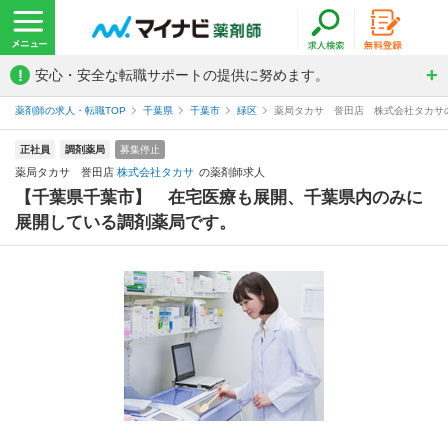
!
安心・安全な転職サポートの提供に努めます。
薬剤師の求人・転職TOP
千葉県
千葉市
緑区
薬局タカサ 誉田店 株式会社タカサ
正社員
調剤薬局
募集停止
薬局タカサ 誉田店
株式会社タカサ
の薬剤師求人
【千葉県千葉市】 在宅医療も展開、千葉県内のみに
展開している調剤薬局です。