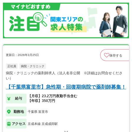
更新日：2026年3月25日
保存する
正社員
病院・クリニック
病院・クリニックの薬剤師求人（法人名非公開 ※詳細はお問合せくださ
い）
【千葉県富里市】急性期・回復期病院で薬剤師募集！
【月収】23.2万円夜勤手当含む
給与
【年収】350万円
勤務地
千葉県 富里市
アクセス
京成本線 京成成田駅