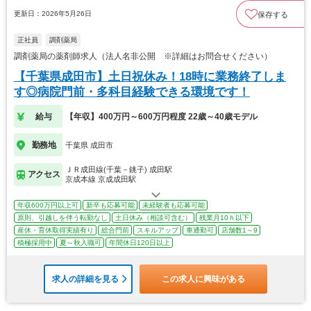
更新日：2026年5月26日
保存する
正社員
調剤薬局
調剤薬局の薬剤師求人（法人名非公開 ※詳細はお問合せください）
【千葉県成田市】土日祝休み！18時に業務終了しま
す◎病院門前・多科目経験できる環境です！
給与
【年収】400万円～600万円程度 22歳～40歳モデル
勤務地
千葉県 成田市
ＪＲ成田線(千葉－銚子) 成田駅
アクセス
京成本線 京成成田駅
年収600万円以上可
新卒も応募可能
未経験者も応募可能
原則、引越しを伴う転勤なし
土日休み（相談可含む）
残業月10ｈ以下
産休・育休取得実績有り
総合門前
スキルアップ
車通勤可
店舗数1～9
積極採用中
夏～秋入職可
年間休日120日以上
求人の詳細を見る
この求人に興味がある