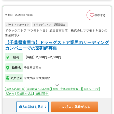
更新日：2026年6月18日
保存する
パート・アルバイト
ドラッグストア（調剤併設）
ドラッグストア マツモトキヨシ 成田日吉台店 株式会社マツモトキヨシの
薬剤師求人
【千葉県富里市】ドラッグストア業界のリーディング
カンパニーでの薬剤師募集
給与
【時給】2,000円～2,500円
勤務地
千葉県 富里市
アクセス
京成本線 京成成田駅
新卒も応募可能
未経験者も応募可能
産休・育休取得実績有り
スキルアップ
駅チカ
店舗数30以上
積極採用中
求人の詳細を見る
この求人に興味がある