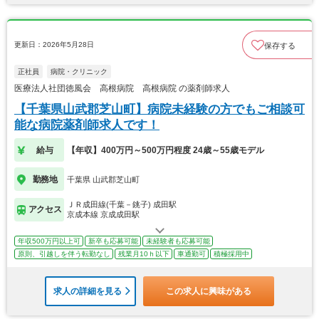
更新日：2026年5月28日
保存する
正社員
病院・クリニック
医療法人社団徳風会 高根病院 高根病院 の薬剤師求人
【千葉県山武郡芝山町】病院未経験の方でもご相談可
能な病院薬剤師求人です！
給与
【年収】400万円～500万円程度 24歳～55歳モデル
勤務地
千葉県 山武郡芝山町
ＪＲ成田線(千葉－銚子) 成田駅
アクセス
京成本線 京成成田駅
年収500万円以上可
新卒も応募可能
未経験者も応募可能
原則、引越しを伴う転勤なし
残業月10ｈ以下
車通勤可
積極採用中
求人の詳細を見る
この求人に興味がある