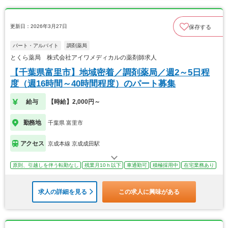
更新日：2026年3月27日
保存する
パート・アルバイト
調剤薬局
とくら薬局 株式会社アイワメディカルの薬剤師求人
【千葉県富里市】地域密着／調剤薬局／週2～5日程
度（週16時間～40時間程度）のパート募集
給与
【時給】2,000円～
勤務地
千葉県 富里市
アクセス
京成本線 京成成田駅
原則、引越しを伴う転勤なし
残業月10ｈ以下
車通勤可
積極採用中
在宅業務あり
求人の詳細を見る
この求人に興味がある