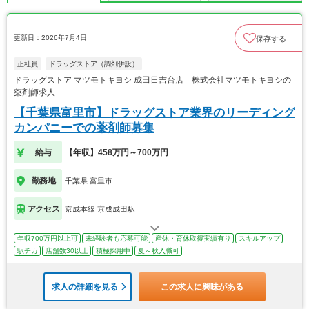
更新日：2026年7月4日
保存する
正社員
ドラッグストア（調剤併設）
ドラッグストア マツモトキヨシ 成田日吉台店 株式会社マツモトキヨシの
薬剤師求人
【千葉県富里市】ドラッグストア業界のリーディング
カンパニーでの薬剤師募集
給与
【年収】458万円～700万円
勤務地
千葉県 富里市
アクセス
京成本線 京成成田駅
年収700万円以上可
未経験者も応募可能
産休・育休取得実績有り
スキルアップ
駅チカ
店舗数30以上
積極採用中
夏～秋入職可
求人の詳細を見る
この求人に興味がある