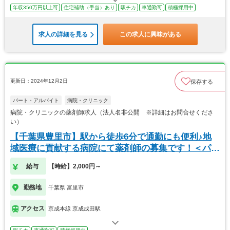
年収350万円以上可
住宅補助（手当）あり
駅チカ
車通勤可
積極採用中
求人の詳細を見る
この求人に興味がある
更新日：2024年12月2日
保存する
パート・アルバイト
病院・クリニック
病院・クリニックの薬剤師求人（法人名非公開 ※詳細はお問合せくださ
い）
【千葉県豊里市】駅から徒歩6分で通勤にも便利♪地
域医療に貢献する病院にて薬剤師の募集です！＜パー
ト
給与
【時給】2,000円～
勤務地
千葉県 富里市
アクセス
京成本線 京成成田駅