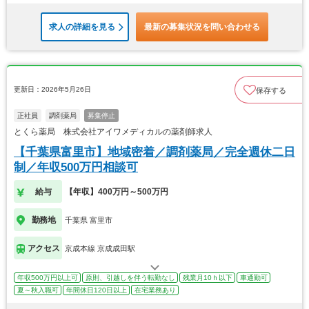
求人の詳細を見る
最新の募集状況を問い合わせる
更新日：2026年5月26日
保存する
正社員
調剤薬局
募集停止
とくら薬局 株式会社アイワメディカルの薬剤師求人
【千葉県富里市】地域密着／調剤薬局／完全週休二日
制／年収500万円相談可
給与
【年収】400万円～500万円
勤務地
千葉県 富里市
アクセス
京成本線 京成成田駅
年収500万円以上可
原則、引越しを伴う転勤なし
残業月10ｈ以下
車通勤可
夏～秋入職可
年間休日120日以上
在宅業務あり