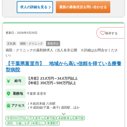
求人の詳細を見る
最新の募集状況を問い合わせる
更新日：2026年5月20日
保存する
正社員
病院・クリニック
募集停止
病院・クリニックの薬剤師求人（法人名非公開 ※詳細はお問合せくださ
い）
【千葉県富里市】 地域から高い信頼を得ている療養
型病院
【月収】23.0万円～34.0万円以上
給与
【年収】350万円～500万円以上
勤務地
千葉県 富里市
ＪＲ総武本線 八街駅
アクセス
ＪＲ成田線(千葉－銚子) 成田駅…ほか
年収500万円以上可
新卒も応募可能
未経験者も応募可能
原則、引越しを伴う転勤なし
車通勤可