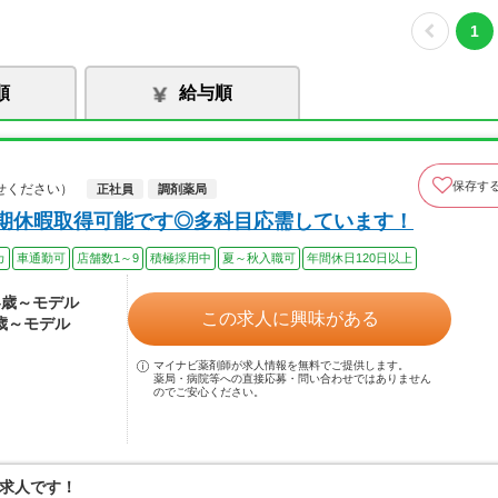
1
順
給与順
保存す
せください）
正社員
調剤薬局
長期休暇取得可能です◎多科目応需しています！
カ
車通勤可
店舗数1～9
積極採用中
夏～秋入職可
年間休日120日以上
24歳～モデル
この求人に興味がある
4歳～モデル
マイナビ薬剤師が求人情報を無料でご提供します。
薬局・病院等への直接応募・問い合わせではありません
のでご安心ください。
求人です！