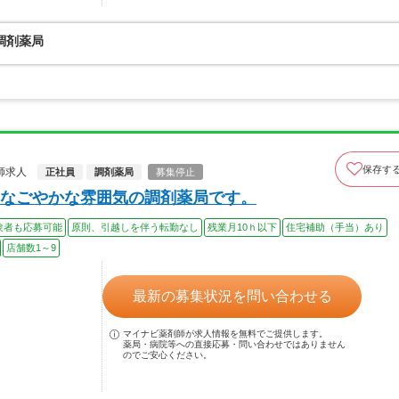
調剤薬局
保存す
師求人
正社員
調剤薬局
募集停止
なごやかな雰囲気の調剤薬局です。
験者も応募可能
原則、引越しを伴う転勤なし
残業月10ｈ以下
住宅補助（手当）あり
店舗数1～9
最新の募集状況を問い合わせる
マイナビ薬剤師が求人情報を無料でご提供します。
薬局・病院等への直接応募・問い合わせではありません
のでご安心ください。