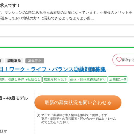
求人です！
す。マンションの1階にある地元密着型の店舗になっています。小規模のメリットを
要視をしており地域の方々に貢献できるようなよりよい薬…
保存す
員
調剤薬局
募集停止
8日！ワーク・ライフ・バランス◎薬剤師募集
原則、引越しを伴う転勤なし
残業月10ｈ以下
産休・育休取得実績有り
店舗数1～9
4歳～40歳モデル
最新の募集状況を問い合わせる
マイナビ薬剤師が求人情報を無料でご提供します。
薬局・病院等への直接応募・問い合わせではありません
のでご安心ください。
…ほか