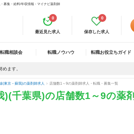
・募集・給料/年収情報 - マイナビ薬剤師
0
0
最近見た求人
保存した求人
転職相談会
転職ノウハウ
転職お役立ちガイド
努めます。
線(東京－蘇我)の薬剤師求人
店舗数1～9の薬剤師求人・転職・募集一覧
我)(千葉県)の店舗数1～9の