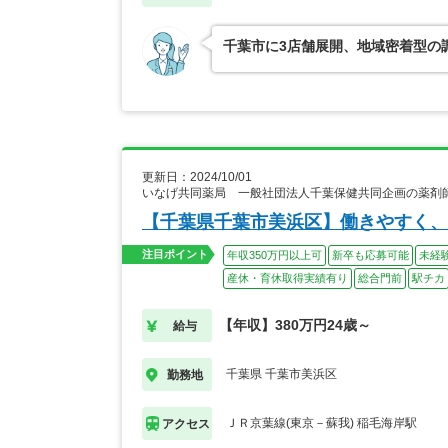
千葉市に3店舗展開、地域密着型の
更新日：2024/10/01
いなげ共同薬局 一般社団法人千葉保健共同企画の薬剤
【千葉県千葉市美浜区】働きやすく、
注目ポイント
年収350万円以上可
新卒も応募可能
未経
産休・育休取得実績有り
総合門前
駅チカ
【年収】380万円24歳～
給与
千葉県 千葉市美浜区
勤務地
ＪＲ京葉線(東京－蘇我) 稲毛海岸駅
アクセス