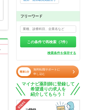
フリーワード
この条件で再検索（
7
件）
る
検索条件を保存する
無料転職サポートに
簡単1分
申し込む
マイナビ薬剤師に登録して
希望通りの求人を
紹介してもらう！
STEP1