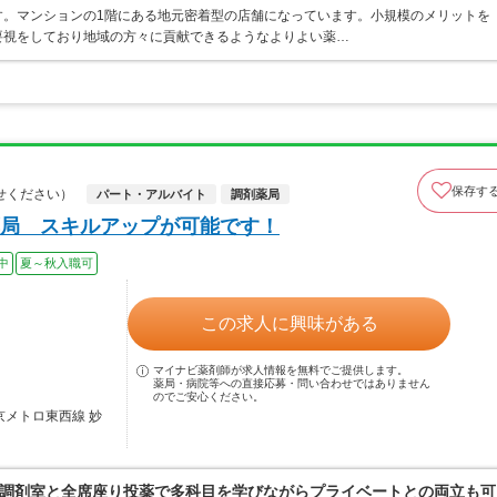
す。マンションの1階にある地元密着型の店舗になっています。小規模のメリットを
要視をしており地域の方々に貢献できるようなよりよい薬…
保存す
せください）
パート・アルバイト
調剤薬局
局 スキルアップが可能です！
中
夏～秋入職可
この求人に興味がある
マイナビ薬剤師が求人情報を無料でご提供します。
薬局・病院等への直接応募・問い合わせではありません
のでご安心ください。
京メトロ東西線 妙
調剤室と全席座り投薬で多科目を学びながらプライベートとの両立も可