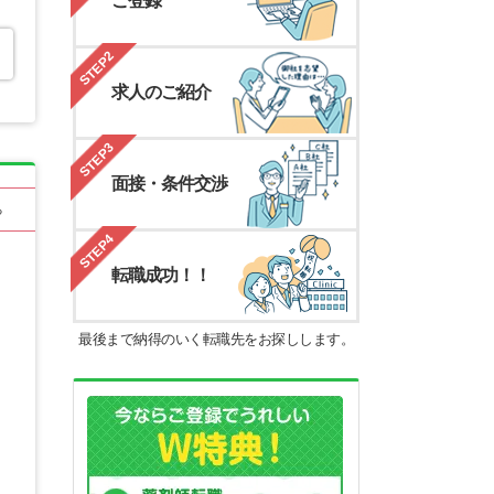
ご登録
STEP2
求人のご紹介
STEP3
面接・条件交渉
る
STEP4
転職成功！！
最後まで納得のいく転職先をお探しします。