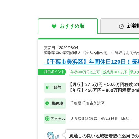
おすすめ順
新着
更新日：2026/08/04
調剤薬局の薬剤師求人（法人名非公開 ※詳細はお問合
【千葉市美浜区】年間休日120日！
注目ポイント
年収600万円以上可
残業月10ｈ以下
駅チ
【月収】37.5万円～50.0万円程度 
給与
【年収】450万円～600万円程度 2
千葉県 千葉市美浜区
勤務地
ＪＲ京葉線(東京－蘇我) 検見川浜駅
アクセス
風通しの良い地域密着型の薬局での