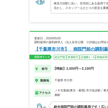
検見川浜駅に近い、住宅街にある薬局で
活かし、スタッフ一人ひとりの意見を重
更新日：2026/05/26
調剤薬局の薬剤師求人（法人名非公開 ※詳細はお問合
【千葉県市川市】 病院門前の調剤薬
注目ポイント
総合門前
車通勤可
店舗数1～9
積極採用
【時給】2,000円～2,100円
給与
千葉県 市川市
勤務地
ＪＲ京葉線(東京－蘇我) 市川塩浜駅／東
アクセス
典駅
総合病院門前の調剤薬局です！広い