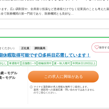
います。広い調剤室や、全席座り投薬など患者様だけでなく従業員のことも考えた
は全て医療機関の第一門前であり、医療機関とも良好な…
保存す
せください）
正社員
調剤薬局
長期休暇取得可能です◎多科目応需しています！
勤なし
車通勤可
店舗数1～9
積極採用中
夏～秋入職可
年間休日120日以上
24歳～モデル
この求人に興味がある
4歳～モデル
マイナビ薬剤師が求人情報を無料でご提供します。
薬局・病院等への直接応募・問い合わせではありません
のでご安心ください。