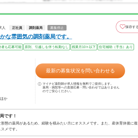
保存す
求人
正社員
調剤薬局
募集停止
かな雰囲気の調剤薬局です。
験者も応募可能
原則、引越しを伴う転勤なし
残業月10ｈ以下
住宅補助（手当）あり
最新の募集状況を問い合わせる
マイナビ薬剤師が求人情報を無料でご提供します。
薬局・病院等への直接応募・問い合わせではありません
のでご安心ください。
…ほか
局です！
な形態の薬局があるため、経験を積みたい方にオススメです。また、産休育休後に復
ススメです。