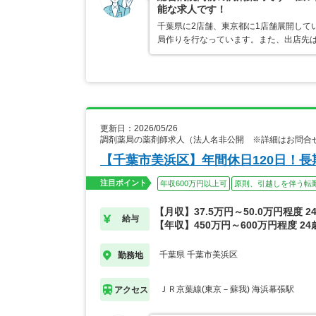
能な求人です！
千葉県に2店舗、東京都に1店舗展開して
局作りを行なっています。また、出店先
更新日：2026/05/26
調剤薬局の薬剤師求人（法人名非公開 ※詳細はお問合
【千葉市美浜区】年間休日120日！
注目ポイント
年収600万円以上可
原則、引越しを伴う転
【月収】37.5万円～50.0万円程度 
給与
【年収】450万円～600万円程度 2
千葉県 千葉市美浜区
勤務地
ＪＲ京葉線(東京－蘇我) 海浜幕張駅
アクセス