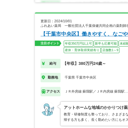
更新日：2024/10/01
ふれあい薬局 一般社団法人千葉保健共同企画の薬剤師
【千葉市中央区】働きやすく、なごや
注目ポイント
年収350万円以上可
新卒も応募可能
未経
産休・育休取得実績有り
店舗数1～9
【年収】380万円24歳～
給与
千葉県 千葉市中央区
勤務地
ＪＲ外房線 蘇我駅／ＪＲ内房線 蘇我駅
アクセス
アットホームな地域のかかりつけ薬
教育・研修制度も整っており、さまざま
帰する方も多く、長く勤めたい方にもオ