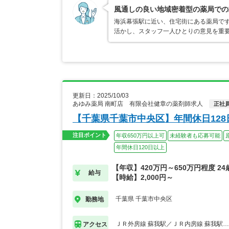
風通しの良い地域密着型の薬局での
海浜幕張駅に近い、住宅街にある薬局で
活かし、スタッフ一人ひとりの意見を重
更新日：2025/10/03
あゆみ薬局 南町店 有限会社健章の薬剤師求人
正社
【千葉県千葉市中央区】年間休日12
注目ポイント
年収650万円以上可
未経験者も応募可能
年間休日120日以上
【年収】420万円～650万円程度 2
給与
【時給】2,000円～
千葉県 千葉市中央区
勤務地
ＪＲ外房線 蘇我駅／ＪＲ内房線 蘇我駅
アクセス