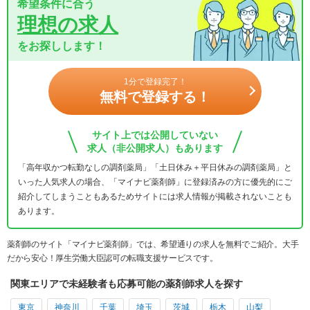
希望条件に合う
理想の求人
をお探しします！
1分で登録完了！
無料で登録する！
サイト上では公開していない
求人（非公開求人）もあります
「高年収かつ転勤なしの調剤薬局」「土日休み＋平日休みの調剤薬局」と
いった人気求人の場合、「マイナビ薬剤師」に登録済みの方に優先的にご
紹介してしまうこともあるためサイトには求人情報が掲載されないことも
あります。
薬剤師のサイト「マイナビ薬剤師」では、希望通りの求人を無料でご紹介。大手
だから安心！厚生労働大臣認可の転職支援サービスです。
関東エリアで未経験者も応募可能の薬剤師求人を探す
東京
神奈川
千葉
埼玉
茨城
栃木
山梨