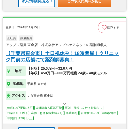
求人の詳細を見る
この求人に興味がある
更新日：2024年11月15日
保存する
正社員
調剤薬局
アップル薬局 東金店 株式会社アップルケアネットの薬剤師求人
【千葉県東金市】土日祝休み！18時閉局！クリニッ
ク門前の店舗にて薬剤師募集！
【月収】25.0万円～32.0万円
給与
【年収】450万円～600万円程度 24歳～40歳モデル
勤務地
千葉県 東金市
アクセス
ＪＲ東金線 東金駅
年収600万円以上可
未経験者も応募可能
原則、引越しを伴う転勤なし
残業月10ｈ以下
産休・育休取得実績有り
車通勤可
店舗数10～29
積極採用中
年間休日120日以上