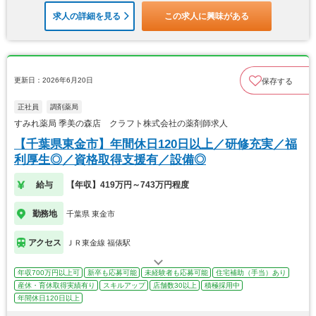
求人の詳細を見る
この求人に興味がある
更新日：2026年6月20日
保存する
正社員
調剤薬局
すみれ薬局 季美の森店 クラフト株式会社の薬剤師求人
【千葉県東金市】年間休日120日以上／研修充実／福
利厚生◎／資格取得支援有／設備◎
給与
【年収】419万円～743万円程度
勤務地
千葉県 東金市
アクセス
ＪＲ東金線 福俵駅
年収700万円以上可
新卒も応募可能
未経験者も応募可能
住宅補助（手当）あり
産休・育休取得実績有り
スキルアップ
店舗数30以上
積極採用中
年間休日120日以上