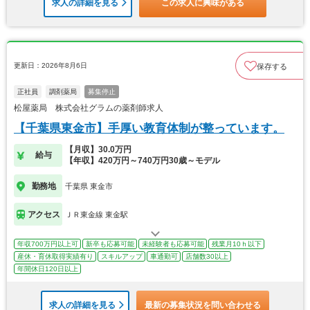
求人の詳細を見る
この求人に興味がある
更新日：2026年8月6日
保存する
正社員
調剤薬局
募集停止
松屋薬局 株式会社グラムの薬剤師求人
【千葉県東金市】手厚い教育体制が整っています。
【月収】30.0万円
給与
【年収】420万円～740万円30歳～モデル
勤務地
千葉県 東金市
アクセス
ＪＲ東金線 東金駅
年収700万円以上可
新卒も応募可能
未経験者も応募可能
残業月10ｈ以下
産休・育休取得実績有り
スキルアップ
車通勤可
店舗数30以上
年間休日120日以上
求人の詳細を見る
最新の募集状況を問い合わせる