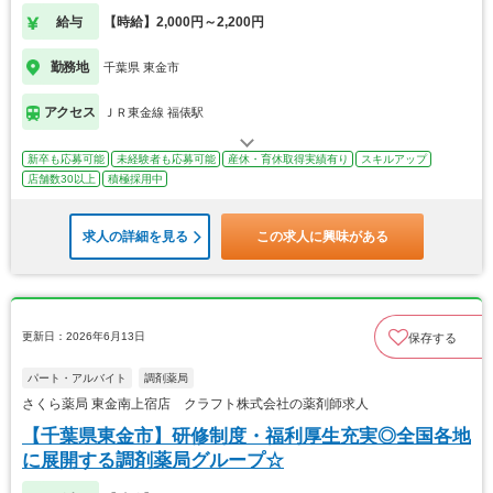
給与
【時給】2,000円～2,200円
勤務地
千葉県 東金市
アクセス
ＪＲ東金線 福俵駅
新卒も応募可能
未経験者も応募可能
産休・育休取得実績有り
スキルアップ
店舗数30以上
積極採用中
求人の詳細を見る
この求人に興味がある
更新日：2026年6月13日
保存する
パート・アルバイト
調剤薬局
さくら薬局 東金南上宿店 クラフト株式会社の薬剤師求人
【千葉県東金市】研修制度・福利厚生充実◎全国各地
に展開する調剤薬局グループ☆