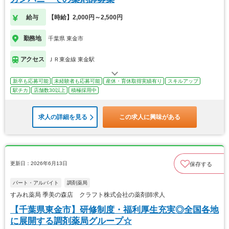
給与
【時給】2,000円～2,500円
勤務地
千葉県 東金市
アクセス
ＪＲ東金線 東金駅
新卒も応募可能
未経験者も応募可能
産休・育休取得実績有り
スキルアップ
駅チカ
店舗数30以上
積極採用中
求人の詳細を見る
この求人に興味がある
更新日：2026年6月13日
保存する
パート・アルバイト
調剤薬局
すみれ薬局 季美の森店 クラフト株式会社の薬剤師求人
【千葉県東金市】研修制度・福利厚生充実◎全国各地
に展開する調剤薬局グループ☆