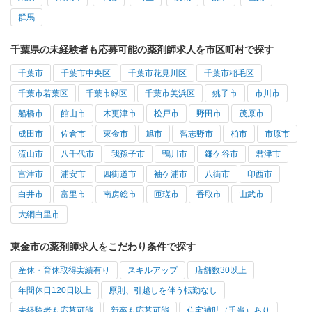
群馬
千葉県の未経験者も応募可能の薬剤師求人を市区町村で探す
千葉市
千葉市中央区
千葉市花見川区
千葉市稲毛区
千葉市若葉区
千葉市緑区
千葉市美浜区
銚子市
市川市
船橋市
館山市
木更津市
松戸市
野田市
茂原市
成田市
佐倉市
東金市
旭市
習志野市
柏市
市原市
流山市
八千代市
我孫子市
鴨川市
鎌ケ谷市
君津市
富津市
浦安市
四街道市
袖ケ浦市
八街市
印西市
白井市
富里市
南房総市
匝瑳市
香取市
山武市
大網白里市
東金市の薬剤師求人をこだわり条件で探す
産休・育休取得実績有り
スキルアップ
店舗数30以上
年間休日120日以上
原則、引越しを伴う転勤なし
未経験者も応募可能
新卒も応募可能
住宅補助（手当）あり