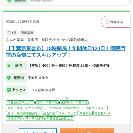
更新日：2026年5月26日
保存する
正社員
調剤薬局
さんわ薬局 東金店 有限会社みつわの薬剤師求人
【千葉県東金市】18時閉局！年間休日120日！病院門
前の店舗にてスキルアップ！
給与
【年収】400万円～600万円程度 22歳～40歳モデル
勤務地
千葉県 東金市
アクセス
ＪＲ東金線 東金駅
年収600万円以上可
新卒も応募可能
未経験者も応募可能
原則、引越しを伴う転勤なし
土日休み（相談可含む）
残業月10ｈ以下
産休・育休取得実績有り
総合門前
スキルアップ
車通勤可
店舗数1～9
積極採用中
夏～秋入職可
年間休日120日以上