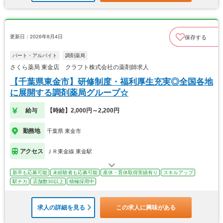
更新日：2026年8月4日
保存する
パート・アルバイト
調剤薬局
さくら薬局 東金店 クラフト株式会社の薬剤師求人
【千葉県東金市】研修制度・福利厚生充実◎全国各地
に展開する調剤薬局グループ☆
給与
【時給】2,000円～2,200円
勤務地
千葉県 東金市
アクセス
ＪＲ東金線 東金駅
新卒も応募可能
未経験者も応募可能
産休・育休取得実績有り
スキルアップ
駅チカ
店舗数30以上
積極採用中
求人の詳細を見る
この求人に興味がある