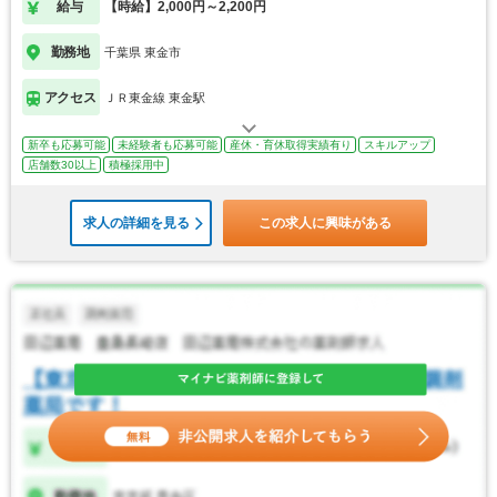
給与
【時給】2,000円～2,200円
勤務地
千葉県 東金市
アクセス
ＪＲ東金線 東金駅
新卒も応募可能
未経験者も応募可能
産休・育休取得実績有り
スキルアップ
店舗数30以上
積極採用中
求人の詳細を見る
この求人に興味がある