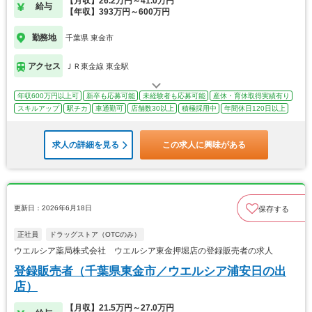
【月収】26.2万円～41.0万円
給与
【年収】393万円～600万円
勤務地
千葉県 東金市
アクセス
ＪＲ東金線 東金駅
年収600万円以上可
新卒も応募可能
未経験者も応募可能
産休・育休取得実績有り
スキルアップ
駅チカ
車通勤可
店舗数30以上
積極採用中
年間休日120日以上
求人の詳細を見る
この求人に興味がある
更新日：2026年6月18日
保存する
正社員
ドラッグストア（OTCのみ）
ウエルシア薬局株式会社 ウエルシア東金押堀店の登録販売者の求人
登録販売者（千葉県東金市／ウエルシア浦安日の出
店）
【月収】21.5万円～27.0万円