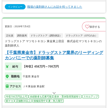
職場の薬剤師さんにお話を伺ってきました
インタビュー
更新日：2026年7月4日
保存する
正社員
調剤薬局
ドラッグストア（調剤併設）
ドラッグストア（OTCのみ）
ドラッグストア マツモトキヨシ 東金東上宿店 株式会社マツモトキヨシの
薬剤師求人
【千葉県東金市】ドラッグストア業界のリーディング
カンパニーでの薬剤師募集
給与
【年収】458万円～700万円
勤務地
千葉県 東金市
アクセス
ＪＲ東金線 東金駅
年収700万円以上可
未経験者も応募可能
産休・育休取得実績有り
スキルアップ
駅チカ
店舗数30以上
積極採用中
夏～秋入職可