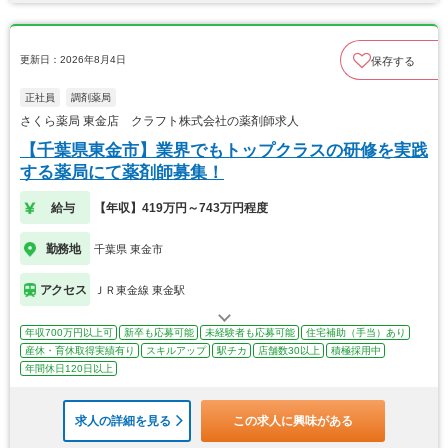
更新日：2026年8月4日
保存する
正社員
調剤薬局
さくら薬局 東金店 クラフト株式会社の薬剤師求人
【千葉県東金市】業界でもトップクラスの研修を実践
する薬局にて薬剤師募集！
給与
【年収】419万円～743万円程度
勤務地
千葉県 東金市
アクセス
ＪＲ東金線 東金駅
年収700万円以上可
新卒も応募可能
未経験者も応募可能
住宅補助（手当）あり
産休・育休取得実績有り
スキルアップ
駅チカ
店舗数30以上
積極採用中
年間休日120日以上
求人の詳細を見る
この求人に興味がある