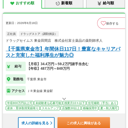
おすすめ順
新着順
給与順
更新日：2026年6月18日
保存する
正社員
ドラッグストア（調剤併設）
ドラッグセイムス 東金田間店 株式会社富士薬品の薬剤師求人
【千葉県東金市】年間休日117日！豊富なキャリアパ
スと充実した福利厚生が魅力◎
【月収】34.4万円～59.2万円諸手当含む
給与
【年収】487万円～849万円
勤務地
千葉県 東金市
アクセス
ＪＲ東金線 東金駅
年収800万円以上可
未経験者も応募可能
残業月10ｈ以下
住宅補助（手当）あり
産休・育休取得実績有り
スキルアップ
店舗数30以上
積極採用中
夏～秋入職可
求人の詳細を見る
この求人に興味がある