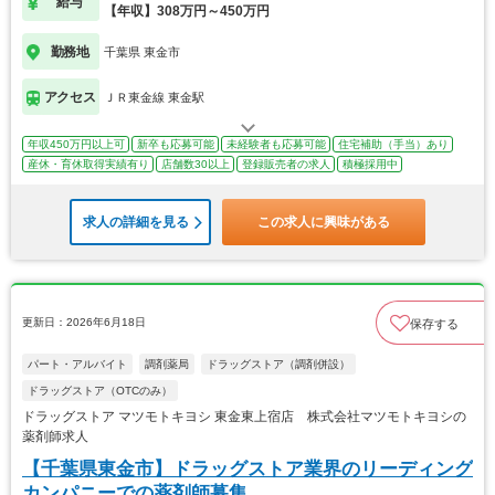
給与
【年収】308万円～450万円
勤務地
千葉県 東金市
アクセス
ＪＲ東金線 東金駅
年収450万円以上可
新卒も応募可能
未経験者も応募可能
住宅補助（手当）あり
産休・育休取得実績有り
店舗数30以上
登録販売者の求人
積極採用中
求人の詳細を見る
この求人に興味がある
更新日：2026年6月18日
保存する
パート・アルバイト
調剤薬局
ドラッグストア（調剤併設）
ドラッグストア（OTCのみ）
ドラッグストア マツモトキヨシ 東金東上宿店 株式会社マツモトキヨシの
薬剤師求人
【千葉県東金市】ドラッグストア業界のリーディング
カンパニーでの薬剤師募集