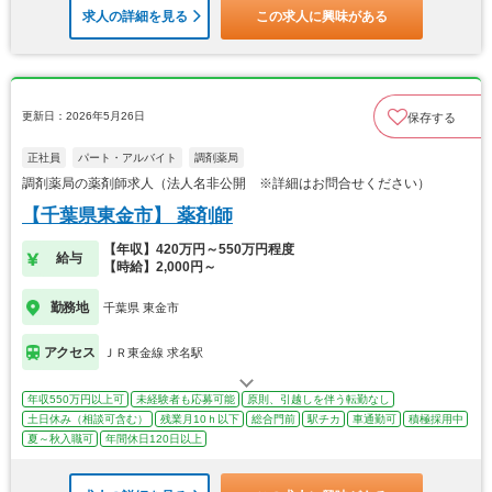
求人の詳細を見る
この求人に興味がある
更新日：2026年5月26日
保存する
正社員
パート・アルバイト
調剤薬局
調剤薬局の薬剤師求人（法人名非公開 ※詳細はお問合せください）
【千葉県東金市】 薬剤師
【年収】420万円～550万円程度
給与
【時給】2,000円～
勤務地
千葉県 東金市
アクセス
ＪＲ東金線 求名駅
年収550万円以上可
未経験者も応募可能
原則、引越しを伴う転勤なし
土日休み（相談可含む）
残業月10ｈ以下
総合門前
駅チカ
車通勤可
積極採用中
夏～秋入職可
年間休日120日以上