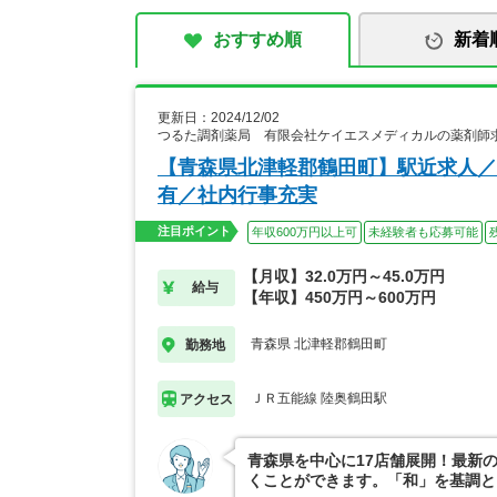
おすすめ順
新着
更新日：2024/12/02
つるた調剤薬局 有限会社ケイエスメディカルの薬剤師
【青森県北津軽郡鶴田町】駅近求人／
有／社内行事充実
注目ポイント
年収600万円以上可
未経験者も応募可能
【月収】32.0万円～45.0万円
給与
【年収】450万円～600万円
青森県 北津軽郡鶴田町
勤務地
ＪＲ五能線 陸奥鶴田駅
アクセス
青森県を中心に17店舗展開！最新
くことができます。「和」を基調と