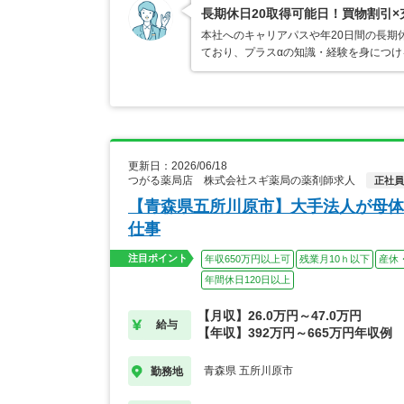
長期休日20取得可能日！買物割引
本社へのキャリアパスや年20日間の長期
ており、プラスαの知識・経験を身につけ
更新日：2026/06/18
つがる薬局店 株式会社スギ薬局の薬剤師求人
正社員
【青森県五所川原市】大手法人が母体
仕事
注目ポイント
年収650万円以上可
残業月10ｈ以下
産休
年間休日120日以上
【月収】26.0万円～47.0万円
給与
【年収】392万円～665万円年収例
青森県 五所川原市
勤務地