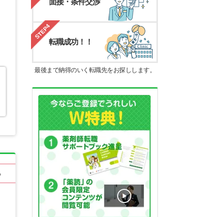
面接・条件交渉
STEP4
転職成功！！
最後まで納得のいく転職先をお探しします。
る