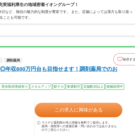
×充実福利厚生の地域密着イオングループ！
休日など、独自の魅力的な制度が豊富です。 また、店舗によっては漢方も取り扱っ
ることも可能です。
保存す
調剤薬局
◎年収600万円台も目指せます！調剤薬局でのお
・育休取得実績有り
スキルアップ
駅チカ
車通勤可
店舗数30以上
積極採用中
この求人に興味がある
マイナビ薬剤師が求人情報を無料でご提供します。
薬局・病院等への直接応募・問い合わせではありません
のでご安心ください。