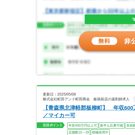
更新日：2025/05/08
株式会社町田アンド町田商会 板病前店の薬剤師求人
【青森県北津軽郡板柳町】 年収60
／マイカー可
注目ポイント
年収400万円以上可
新卒も応募可能
未経
店舗数10～29
積極採用中