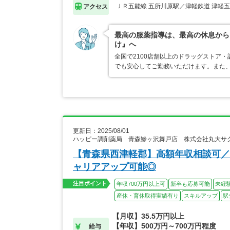
ＪＲ五能線 五所川原駅／津軽鉄道 津軽
アクセス
最高の服薬指導は、最高の休息から
け』へ
全国で2100店舗以上のドラッグストア
でも安心してご勤務いただけます。また、
更新日：2025/08/01
ハッピー調剤薬局 青森鰺ヶ沢舞戸店 株式会社丸大サ
【青森県西津軽郡】高額年収相談可／
ャリアアップ可能◎
注目ポイント
年収700万円以上可
新卒も応募可能
未経
産休・育休取得実績有り
スキルアップ
駅
【月収】35.5万円以上
【年収】500万円～700万円程度
給与