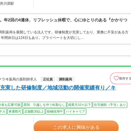
五所川原駅
。年2回の4連休、リフレッシュ休暇で、心にゆとりのある『かかりつ
・調剤薬局を展開している法人です。研修制度が充実しており、業務に不安がある方
年間休日は124日もあり。プライベートを大切にし…
保存す
クラヰ薬局の薬剤師求人
正社員
調剤薬局
充実した研修制度／地域活動の開催実績有り／キ
験者も応募可能
原則、引越しを伴う転勤なし
残業月10ｈ以下
住宅補助（手当）あり
チカ
車通勤可
店舗数30以上
積極採用中
ハイキャリア
この求人に興味がある