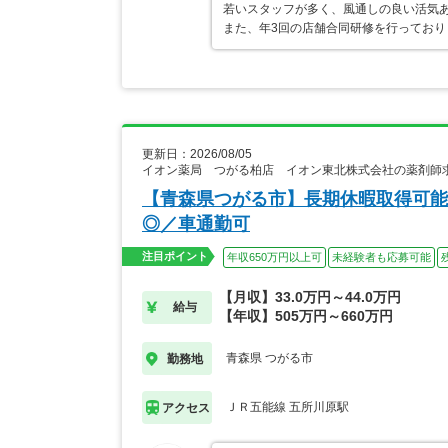
若いスタッフが多く、風通しの良い活気
また、年3回の店舗合同研修を行ってお
更新日：2026/08/05
イオン薬局 つがる柏店 イオン東北株式会社の薬剤師
【青森県つがる市】長期休暇取得可能
◎／車通勤可
注目ポイント
年収650万円以上可
未経験者も応募可能
【月収】33.0万円～44.0万円
給与
【年収】505万円～660万円
青森県 つがる市
勤務地
ＪＲ五能線 五所川原駅
アクセス