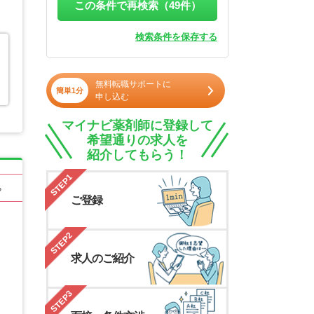
この条件で再検索（
49
件）
検索条件を保存する
無料転職サポートに
簡単1分
申し込む
マイナビ薬剤師に登録して
希望通りの求人を
紹介してもらう！
STEP1
る
ご登録
STEP2
求人のご紹介
STEP3