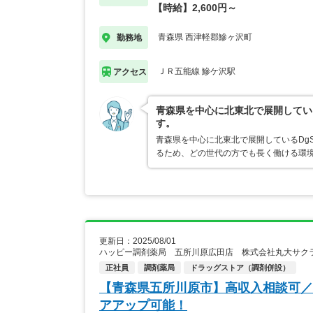
【時給】2,600円～
青森県 西津軽郡鰺ヶ沢町
勤務地
ＪＲ五能線 鰺ケ沢駅
アクセス
青森県を中心に北東北で展開してい
す。
青森県を中心に北東北で展開しているDg
るため、どの世代の方でも長く働ける環
更新日：2025/08/01
ハッピー調剤薬局 五所川原広田店 株式会社丸大サク
正社員
調剤薬局
ドラッグストア（調剤併設）
【青森県五所川原市】高収入相談可／
アアップ可能！