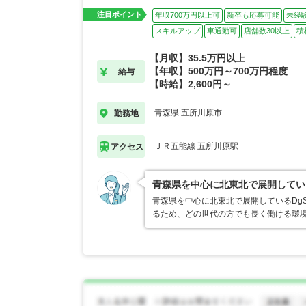
注目ポイント
年収700万円以上可
新卒も応募可能
未経
スキルアップ
車通勤可
店舗数30以上
積
【月収】35.5万円以上
【年収】500万円～700万円程度
給与
【時給】2,600円～
青森県 五所川原市
勤務地
ＪＲ五能線 五所川原駅
アクセス
青森県を中心に北東北で展開してい
青森県を中心に北東北で展開しているDg
るため、どの世代の方でも長く働ける環