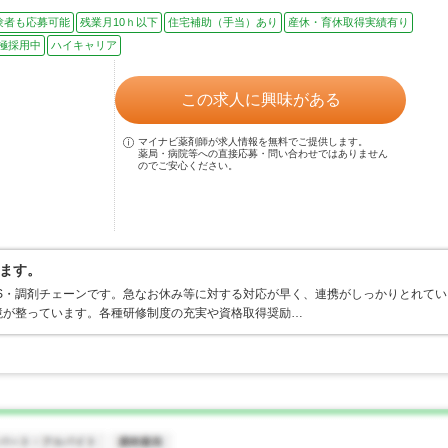
験者も応募可能
残業月10ｈ以下
住宅補助（手当）あり
産休・育休取得実績有り
極採用中
ハイキャリア
この求人に興味がある
マイナビ薬剤師が求人情報を無料でご提供します。
薬局・病院等への直接応募・問い合わせではありません
のでご安心ください。
ます。
S・調剤チェーンです。急なお休み等に対する対応が早く、連携がしっかりとれてい
境が整っています。各種研修制度の充実や資格取得奨励…