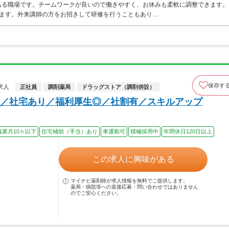
ある職場です。チームワークが良いので働きやすく、お休みも柔軟に調整できます。
ります。外来講師の方をお招きして研修を行うこともあり…
保存す
求人
正社員
調剤薬局
ドラッグストア（調剤併設）
／社宅あり／福利厚生◎／社割有／スキルアップ
残業月10ｈ以下
住宅補助（手当）あり
車通勤可
積極採用中
年間休日120日以上
この求人に興味がある
マイナビ薬剤師が求人情報を無料でご提供します。
薬局・病院等への直接応募・問い合わせではありません
のでご安心ください。