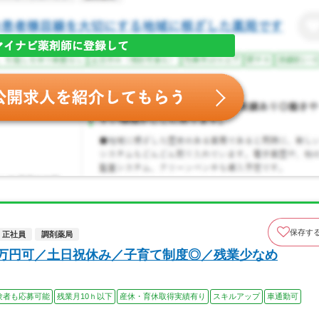
保存す
正社員
調剤薬局
0万円可／土日祝休み／子育て制度◎／残業少なめ
験者も応募可能
残業月10ｈ以下
産休・育休取得実績有り
スキルアップ
車通勤可