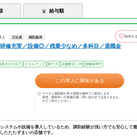
順
給与順
保存す
求人
正社員
調剤薬局
研修充実／設備◎／残業少なめ／多科目／退職金
残業月10ｈ以下
スキルアップ
駅チカ
店舗数10～29
積極採用中
この求人に興味がある
マイナビ薬剤師が求人情報を無料でご提供します。
薬局・病院等への直接応募・問い合わせではありません
のでご安心ください。
のシステムや設備を導入しているため、調剤経験が浅い方でも安心して
したたたずまいの店舗です。