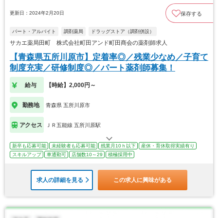
更新日：2024年2月20日
保存する
パート・アルバイト
調剤薬局
ドラッグストア（調剤併設）
サカエ薬局田町 株式会社町田アンド町田商会の薬剤師求人
【青森県五所川原市】定着率◎／残業少なめ／子育て
制度充実／研修制度◎／パート薬剤師募集！
給与
【時給】2,000円～
勤務地
青森県 五所川原市
アクセス
ＪＲ五能線 五所川原駅
新卒も応募可能
未経験者も応募可能
残業月10ｈ以下
産休・育休取得実績有り
スキルアップ
車通勤可
店舗数10～29
積極採用中
求人の詳細を見る
この求人に興味がある