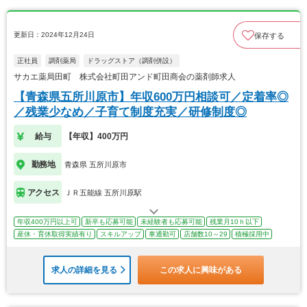
更新日：2024年12月24日
保存する
正社員
調剤薬局
ドラッグストア（調剤併設）
サカエ薬局田町 株式会社町田アンド町田商会の薬剤師求人
【青森県五所川原市】年収600万円相談可／定着率◎
／残業少なめ／子育て制度充実／研修制度◎
給与
【年収】400万円
勤務地
青森県 五所川原市
アクセス
ＪＲ五能線 五所川原駅
年収400万円以上可
新卒も応募可能
未経験者も応募可能
残業月10ｈ以下
産休・育休取得実績有り
スキルアップ
車通勤可
店舗数10～29
積極採用中
求人の詳細を見る
この求人に興味がある