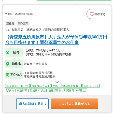
更新日：2026年6月18日
保存する
正社員
調剤薬局
つがる薬局店 株式会社スギ薬局の薬剤師求人
【青森県五所川原市】大手法人が母体◎年収600万円
台も目指せます！調剤薬局でのお仕事
【月収】26.0万円～47.0万円
給与
【年収】392万円～665万円年収例
勤務地
青森県 五所川原市
ＪＲ五能線 五所川原駅
アクセス
津軽鉄道 津軽五所川原駅
年収650万円以上可
残業月10ｈ以下
産休・育休取得実績有り
スキルアップ
駅チカ
車通勤可
店舗数30以上
積極採用中
年間休日120日以上
求人の詳細を見る
この求人に興味がある