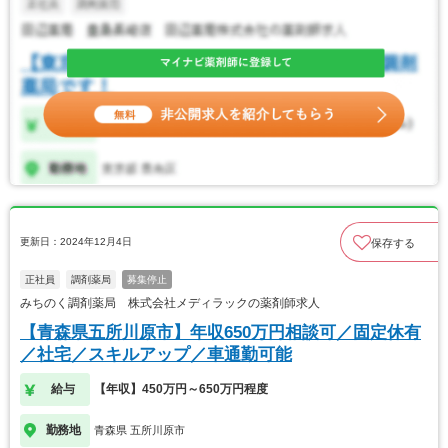
更新日：2024年12月4日
保存する
正社員
調剤薬局
募集停止
みちのく調剤薬局 株式会社メディラックの薬剤師求人
【青森県五所川原市】年収650万円相談可／固定休有
／社宅／スキルアップ／車通勤可能
給与
【年収】450万円～650万円程度
勤務地
青森県 五所川原市