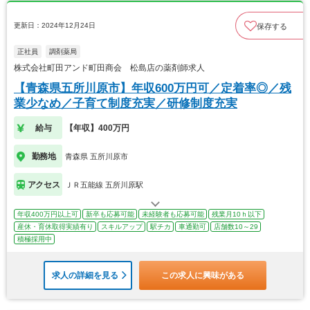
更新日：2024年12月24日
保存する
正社員
調剤薬局
株式会社町田アンド町田商会 松島店の薬剤師求人
【青森県五所川原市】年収600万円可／定着率◎／残
業少なめ／子育て制度充実／研修制度充実
給与
【年収】400万円
勤務地
青森県 五所川原市
アクセス
ＪＲ五能線 五所川原駅
年収400万円以上可
新卒も応募可能
未経験者も応募可能
残業月10ｈ以下
産休・育休取得実績有り
スキルアップ
駅チカ
車通勤可
店舗数10～29
積極採用中
求人の詳細を見る
この求人に興味がある