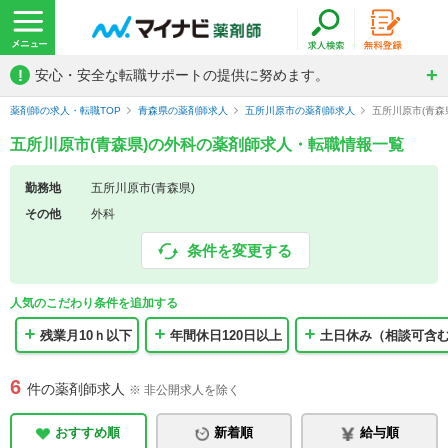
!
安心・安全な転職サポートの提供に努めます。
薬剤師の求人・転職TOP
青森県の薬剤師求人
五所川原市の薬剤師求人
五所川原市(青森
五所川原市(青森県)の外科の薬剤師求人・転職情報一覧
勤務地
五所川原市(青森県)
その他
外科
条件を変更する
人気のこだわり条件を追加する
残業月10ｈ以下
年間休日120日以上
土日休み（相談可含
6
件の薬剤師求人
※ 非公開求人を除く
おすすめ順
新着順
給与順