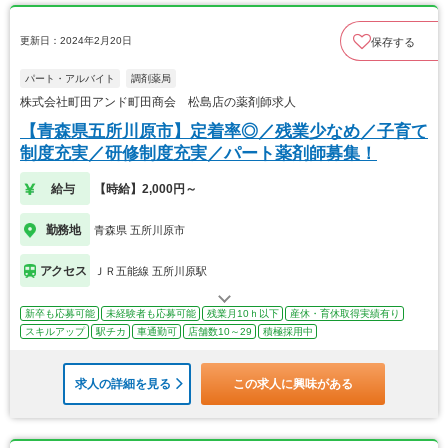
更新日：2024年2月20日
保存する
パート・アルバイト
調剤薬局
株式会社町田アンド町田商会 松島店の薬剤師求人
【青森県五所川原市】定着率◎／残業少なめ／子育て
制度充実／研修制度充実／パート薬剤師募集！
給与
【時給】2,000円～
勤務地
青森県 五所川原市
アクセス
ＪＲ五能線 五所川原駅
新卒も応募可能
未経験者も応募可能
残業月10ｈ以下
産休・育休取得実績有り
スキルアップ
駅チカ
車通勤可
店舗数10～29
積極採用中
求人の詳細を見る
この求人に興味がある