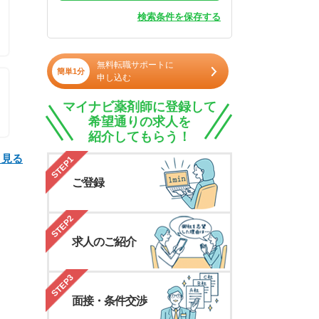
検索条件を保存する
無料転職サポートに
簡単1分
申し込む
マイナビ薬剤師に登録して
希望通りの求人を
紹介してもらう！
と見る
STEP1
ご登録
STEP2
求人のご紹介
STEP3
面接・条件交渉