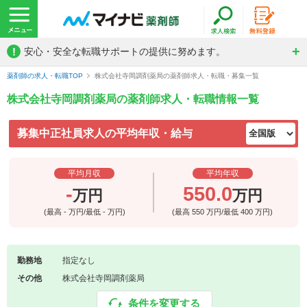
!
安心・安全な転職サポートの提供に努めます。
薬剤師の求人・転職TOP
株式会社寺岡調剤薬局の薬剤師求人・転職・募集一覧
株式会社寺岡調剤薬局の薬剤師求人・転職情報一覧
募集中正社員求人の平均年収・給与
平均月収
平均年収
-
550.0
万円
万円
(最高
-
万円/最低
-
万円)
(最高
550
万円/最低
400
万円)
勤務地
指定なし
その他
株式会社寺岡調剤薬局
条件を変更する