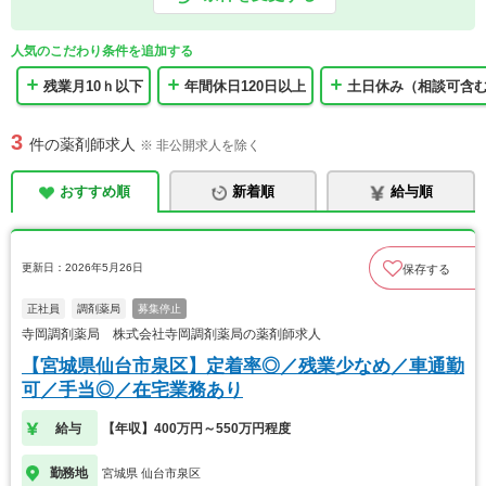
人気のこだわり条件を追加する
残業月10ｈ以下
年間休日120日以上
土日休み（相談可含
3
件の薬剤師求人
※ 非公開求人を除く
おすすめ順
新着順
給与順
更新日：2026年5月26日
保存する
正社員
調剤薬局
募集停止
寺岡調剤薬局 株式会社寺岡調剤薬局の薬剤師求人
【宮城県仙台市泉区】定着率◎／残業少なめ／車通勤
可／手当◎／在宅業務あり
給与
【年収】400万円～550万円程度
勤務地
宮城県 仙台市泉区