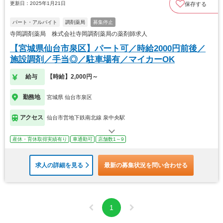
更新日：2025年1月21日
保存する
パート・アルバイト
調剤薬局
募集停止
寺岡調剤薬局 株式会社寺岡調剤薬局の薬剤師求人
【宮城県仙台市泉区】パート可／時給2000円前後／
施設調剤／手当◎／駐車場有／マイカーOK
給与
【時給】2,000円～
勤務地
宮城県 仙台市泉区
アクセス
仙台市営地下鉄南北線 泉中央駅
産休・育休取得実績有り
車通勤可
店舗数1～9
求人の詳細を見る
最新の募集状況を問い合わせる
1