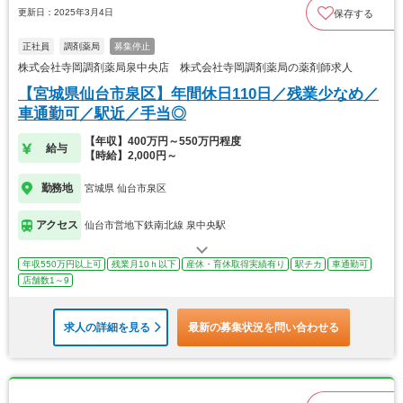
更新日：2025年3月4日
保存する
正社員
調剤薬局
募集停止
株式会社寺岡調剤薬局泉中央店 株式会社寺岡調剤薬局の薬剤師求人
【宮城県仙台市泉区】年間休日110日／残業少なめ／
車通勤可／駅近／手当◎
【年収】400万円～550万円程度
給与
【時給】2,000円～
勤務地
宮城県 仙台市泉区
アクセス
仙台市営地下鉄南北線 泉中央駅
年収550万円以上可
残業月10ｈ以下
産休・育休取得実績有り
駅チカ
車通勤可
店舗数1～9
求人の詳細を見る
最新の募集状況を問い合わせる