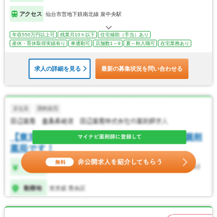
アクセス
仙台市営地下鉄南北線 泉中央駅
年収550万円以上可
残業月10ｈ以下
住宅補助（手当）あり
産休・育休取得実績有り
車通勤可
店舗数1～9
夏～秋入職可
在宅業務あり
求人の詳細を見る
最新の募集状況を問い合わせる