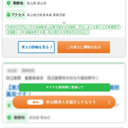
勤務地
富山県 富山市
アクセス
富山地方鉄道本線 東新庄駅
年収650万円以上可
未経験者も応募可能
住宅補助（手当）あり
駅チカ
車通勤可
店舗数1～9
積極採用中
夏～秋入職可
年間休日120日以上
求人の詳細を見る
この求人に興味がある