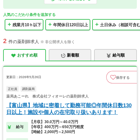
人気のこだわり条件を追加する
残業月10ｈ以下
年間休日120日以上
土日休み（相談可含
2
件の薬剤師求人
※ 非公開求人を除く
おすすめ順
新着順
給与順
更新日：2026年5月26日
保存する
正社員
調剤薬局
薬局あこーれ 株式会社フィオーレの薬剤師求人
【富山県】地域に密着して勤務可能◎年間休日数130
日以上！施設や個人の在宅取り扱いあります！
【月収】30.0万円～40.0万円
給与
【年収】400万円～650万円程度
【時給】2,000円～2,500円