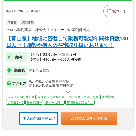
更新日：2026年5月26日
保存する
正社員
調剤薬局
クロベ調剤薬局 株式会社フィオーレの薬剤師求人
【富山県】地域に密着して勤務可能◎年間休日数130
日以上！施設や個人の在宅取り扱いあります！
【月収】23.0万円～45.0万円
給与
【年収】480万円～600万円程度
勤務地
富山県 黒部市
あいの風とやま鉄道 生地駅
アクセス
富山地方鉄道本線 東三日市駅
年収600万円以上可
未経験者も応募可能
住宅補助（手当）あり
車通勤可
店舗数1～9
積極採用中
夏～秋入職可
年間休日120日以上
求人の詳細を見る
この求人に興味がある