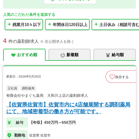
人気のこだわり条件を追加する
残業月10ｈ以下
年間休日120日以上
土日休み（相談可含
4
件の薬剤師求人
※ 非公開求人を除く
おすすめ順
新着順
給与順
更新日：2026年5月26日
保存する
正社員
調剤薬局
有限会社やまぐち薬局 大和川上店の薬剤師求人
【佐賀県佐賀市】佐賀市内に4店舗展開する調剤薬局
にて、地域密着型の働き方が可能です。
給与
【年収】450万円～650万円
勤務地
佐賀県 佐賀市