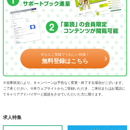
今ならご登録でうれしい特典！
無料登録はこちら
※在庫状況により、キャンペーンは予告なく変更・終了する場合がございます。
ご了承ください。※本ウェブサイトからご登録いただき、ご来社またはお電話に
てキャリアアドバイザーと面談をさせていただいた方に限ります。
求人特集