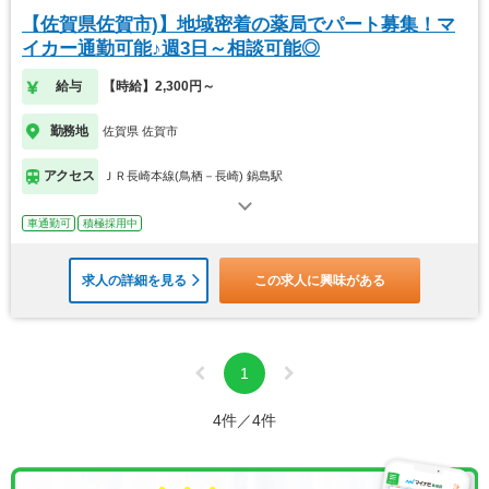
【佐賀県佐賀市)】地域密着の薬局でパート募集！マ
イカー通勤可能♪週3日～相談可能◎
給与
【時給】2,300円～
勤務地
佐賀県 佐賀市
アクセス
ＪＲ長崎本線(鳥栖－長崎) 鍋島駅
車通勤可
積極採用中
求人の詳細を見る
この求人に興味がある
1
4件／4件