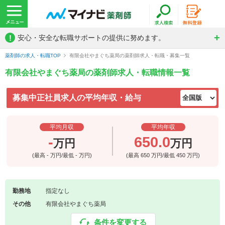
!
安心・安全な転職サポートの提供に努めます。
薬剤師の求人・転職TOP
有限会社やまぐち薬局の薬剤師求人・転職・募集一覧
有限会社やまぐち薬局の薬剤師求人・転職情報一覧
募集中正社員求人の平均年収・給与
平均月収
平均年収
-
650.0
万円
万円
(最高
-
万円/最低
-
万円)
(最高
650
万円/最低
450
万円)
勤務地
指定なし
その他
有限会社やまぐち薬局
条件を変更する