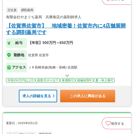
正社員
調剤薬局
有限会社やまぐち薬局 兵庫南店の薬剤師求人
【佐賀県佐賀市】 地域密着！佐賀市内に4店舗展開
する調剤薬局です
給与
【年収】500万円～650万円
勤務地
佐賀県 佐賀市
アクセス
ＪＲ長崎本線(鳥栖－長崎) 佐賀駅
年収650万円以上可
残業月10ｈ以下
車通勤可
積極採用中
夏～秋入職可
求人の詳細を見る
この求人に興味がある
更新日：2025年8月1日
保存する