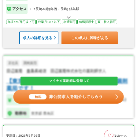
アクセス
ＪＲ長崎本線(鳥栖－長崎) 鍋島駅
年収650万円以上可
残業月10ｈ以下
車通勤可
積極採用中
夏～秋入職可
求人の詳細を見る
この求人に興味がある
更新日：2026年5月26日
保存する