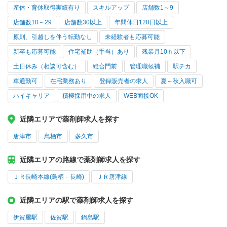
産休・育休取得実績有り
スキルアップ
店舗数1～9
店舗数10～29
店舗数30以上
年間休日120日以上
原則、引越しを伴う転勤なし
未経験者も応募可能
新卒も応募可能
住宅補助（手当）あり
残業月10ｈ以下
土日休み（相談可含む）
総合門前
管理職候補
駅チカ
車通勤可
在宅業務あり
登録販売者の求人
夏～秋入職可
ハイキャリア
積極採用中の求人
WEB面接OK
近隣エリアで薬剤師求人を探す
唐津市
鳥栖市
多久市
近隣エリアの路線で薬剤師求人を探す
ＪＲ長崎本線(鳥栖－長崎)
ＪＲ唐津線
近隣エリアの駅で薬剤師求人を探す
伊賀屋駅
佐賀駅
鍋島駅