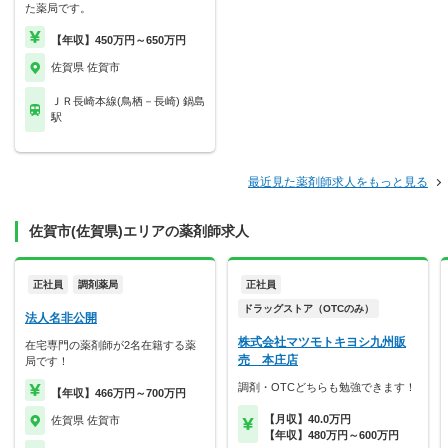
た薬局です。
【年収】450万円～650万円
佐賀県 佐賀市
ＪＲ長崎本線(鳥栖－長崎) 鍋島
駅
最近見た薬剤師求人をもっと見る
佐賀市(佐賀県)エリアの薬剤師求人
正社員
調剤薬局
正社員
ドラッグストア（OTCのみ）
法人名非公開
株式会社マツモトキヨシ九州販
在宅専門の薬剤師が2名在籍する薬
売 本庄店
局です！
調剤・OTCどちらも勉強できます！
【年収】466万円～700万円
【月収】40.0万円
佐賀県 佐賀市
【年収】480万円～600万円