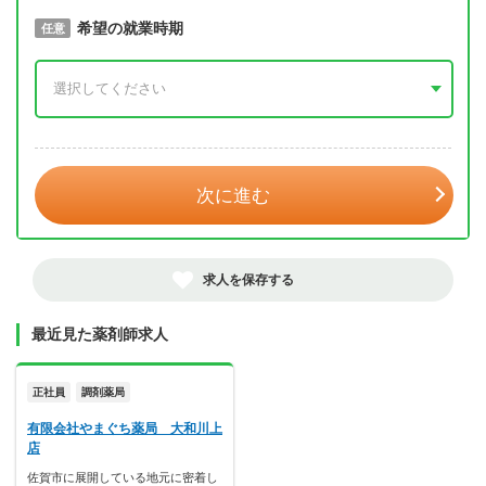
取得予定年
希望の就業時期
必須
任意
年 3月
次に進む
求人を保存する
最近見た薬剤師求人
正社員
調剤薬局
有限会社やまぐち薬局 大和川上
店
佐賀市に展開している地元に密着し