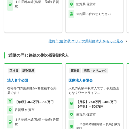
ＪＲ長崎本線(鳥栖－長崎) 佐賀
佐賀県 佐賀市
駅
※お問い合わせください
佐賀市(佐賀県)エリアの薬剤師求人をもっと見る
近隣の同じ路線の別の薬剤師求人
正社員
調剤薬局
正社員
病院・クリニック
法人名非公開
医療法人春陽会
在宅専門の薬剤師が2名在籍する薬
人気の高額年収求人です。夜勤当直
局です！
もなくワークライフ…
【年収】466万円～700万円
【月収】27.0万円～40.0万円
【年収】～500万円
佐賀県 佐賀市
佐賀県 佐賀市
ＪＲ長崎本線(鳥栖－長崎) 佐賀
駅
ＪＲ長崎本線(鳥栖－長崎) 伊賀
屋駅