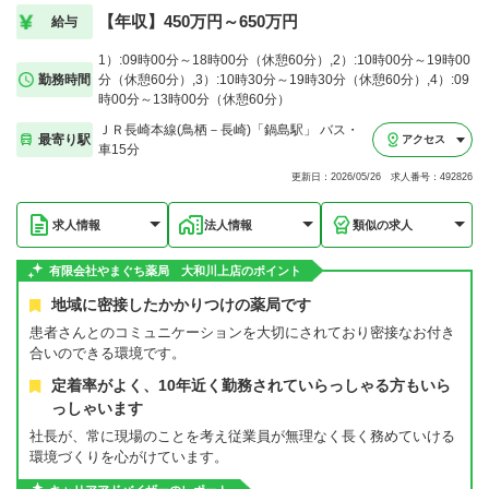
【年収】450万円～650万円
給与
1）:09時00分～18時00分（休憩60分）,2）:10時00分～19時00
勤務時間
分（休憩60分）,3）:10時30分～19時30分（休憩60分）,4）:09
時00分～13時00分（休憩60分）
ＪＲ長崎本線(鳥栖－長崎)「鍋島駅」 バス・
最寄り駅
アクセス
車15分
更新日：2026/05/26 求人番号：492826
求人情報
法人情報
類似の求人
有限会社やまぐち薬局 大和川上店のポイント
地域に密接したかかりつけの薬局です
患者さんとのコミュニケーションを大切にされており密接なお付き
合いのできる環境です。
定着率がよく、10年近く勤務されていらっしゃる方もいら
っしゃいます
社長が、常に現場のことを考え従業員が無理なく長く務めていける
環境づくりを心がけています。