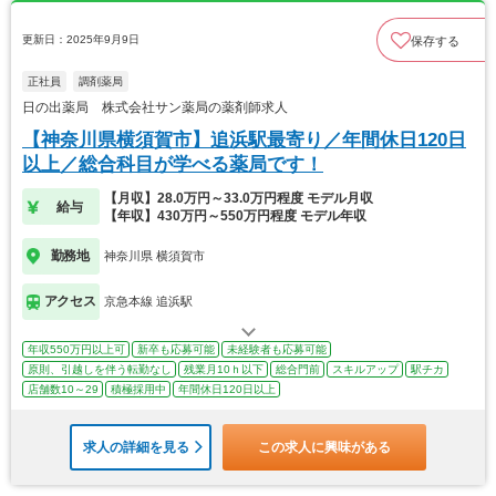
更新日：2025年9月9日
保存する
正社員
調剤薬局
日の出薬局 株式会社サン薬局の薬剤師求人
【神奈川県横須賀市】追浜駅最寄り／年間休日120日
以上／総合科目が学べる薬局です！
【月収】28.0万円～33.0万円程度 モデル月収
給与
【年収】430万円～550万円程度 モデル年収
勤務地
神奈川県 横須賀市
アクセス
京急本線 追浜駅
年収550万円以上可
新卒も応募可能
未経験者も応募可能
原則、引越しを伴う転勤なし
残業月10ｈ以下
総合門前
スキルアップ
駅チカ
店舗数10～29
積極採用中
年間休日120日以上
求人の詳細を見る
この求人に興味がある