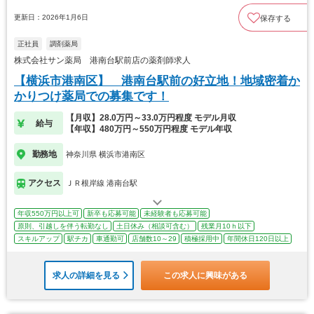
更新日：2026年1月6日
保存する
正社員
調剤薬局
株式会社サン薬局 港南台駅前店の薬剤師求人
【横浜市港南区】 港南台駅前の好立地！地域密着か
かりつけ薬局での募集です！
【月収】28.0万円～33.0万円程度 モデル月収
給与
【年収】480万円～550万円程度 モデル年収
勤務地
神奈川県 横浜市港南区
アクセス
ＪＲ根岸線 港南台駅
年収550万円以上可
新卒も応募可能
未経験者も応募可能
原則、引越しを伴う転勤なし
土日休み（相談可含む）
残業月10ｈ以下
スキルアップ
駅チカ
車通勤可
店舗数10～29
積極採用中
年間休日120日以上
求人の詳細を見る
この求人に興味がある