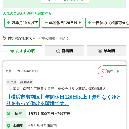
人気のこだわり条件を追加する
残業月10ｈ以下
年間休日120日以上
土日休み（相談可含
5
件の薬剤師求人
※ 非公開求人を除く
おすすめ順
新着順
給与順
更新日：2026年6月12日
保存する
正社員
調剤薬局
サン薬局 南部在宅療養支援部 株式会社サン薬局の薬剤師求人
【横浜市港南区】年間休日120日以上！無理なくゆと
りをもって働ける環境です。
給与
【年収】500万円～700万円
勤務地
神奈川県 横浜市港南区