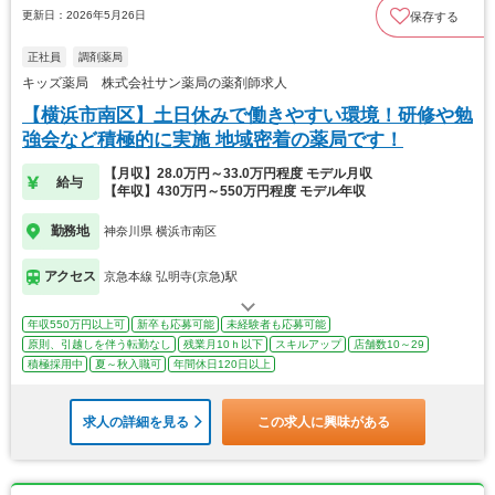
更新日：2026年5月26日
保存する
正社員
調剤薬局
キッズ薬局 株式会社サン薬局の薬剤師求人
【横浜市南区】土日休みで働きやすい環境！研修や勉
強会など積極的に実施 地域密着の薬局です！
【月収】28.0万円～33.0万円程度 モデル月収
給与
【年収】430万円～550万円程度 モデル年収
勤務地
神奈川県 横浜市南区
アクセス
京急本線 弘明寺(京急)駅
年収550万円以上可
新卒も応募可能
未経験者も応募可能
原則、引越しを伴う転勤なし
残業月10ｈ以下
スキルアップ
店舗数10～29
積極採用中
夏～秋入職可
年間休日120日以上
求人の詳細を見る
この求人に興味がある