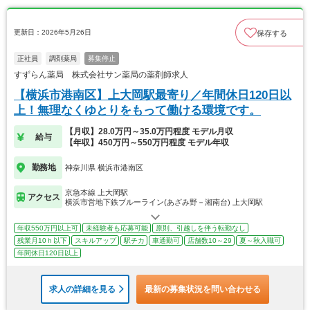
更新日：2026年5月26日
保存する
正社員
調剤薬局
募集停止
すずらん薬局 株式会社サン薬局の薬剤師求人
【横浜市港南区】上大岡駅最寄り／年間休日120日以
上！無理なくゆとりをもって働ける環境です。
【月収】28.0万円～35.0万円程度 モデル月収
給与
【年収】450万円～550万円程度 モデル年収
勤務地
神奈川県 横浜市港南区
京急本線 上大岡駅
アクセス
横浜市営地下鉄ブルーライン(あざみ野－湘南台) 上大岡駅
年収550万円以上可
未経験者も応募可能
原則、引越しを伴う転勤なし
残業月10ｈ以下
スキルアップ
駅チカ
車通勤可
店舗数10～29
夏～秋入職可
年間休日120日以上
求人の詳細を見る
最新の募集状況を問い合わせる