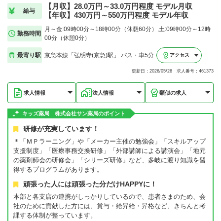
【月収】28.0万円～33.0万円程度 モデル月収
給与
【年収】430万円～550万円程度 モデル年収
月～金:09時00分～18時00分（休憩60分）,土:09時00分～12時
勤務時間
00分（休憩0分）
最寄り駅
京急本線「弘明寺(京急)駅」 バス・車5分
アクセス
更新日：2026/05/26 求人番号：461373
求人情報
法人情報
類似の求人
キッズ薬局 株式会社サン薬局のポイント
研修が充実しています！
＊「ＭＰラーニング」や「メーカー主催の勉強会」「スキルアップ
支援制度」「医療事務交換研修」「外部講師による講演会」「地元
の薬剤師会の研修会」「シリーズ研修」など、多岐に渡り知識を習
得するプログラムがあります。
頑張った人には頑張った分だけHAPPYに！
本部と各支店の連携がしっかりしているので、患者さまのため、会
社のために貢献した方には、賞与・給昇給・昇格など、きちんと考
課する体制が整っています。