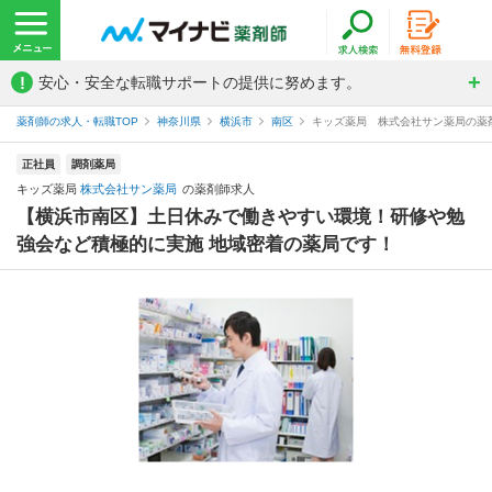
!
安心・安全な転職サポートの提供に努めます。
薬剤師の求人・転職TOP
神奈川県
横浜市
南区
キッズ薬局 株式会社サン薬局の薬
正社員
調剤薬局
キッズ薬局
株式会社サン薬局
の薬剤師求人
【横浜市南区】土日休みで働きやすい環境！研修や勉
強会など積極的に実施 地域密着の薬局です！