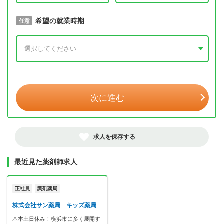
取得予定年
希望の就業時期
必須
任意
年 3月
次に進む
求人を保存する
最近見た薬剤師求人
正社員
調剤薬局
株式会社サン薬局 キッズ薬局
基本土日休み！横浜市に多く展開す