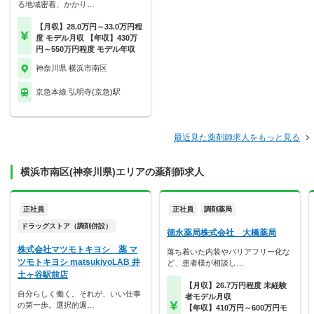
る地域密着、かかり…
【月収】28.0万円～33.0万円程
度 モデル月収 【年収】430万
円～550万円程度 モデル年収
神奈川県 横浜市南区
京急本線 弘明寺(京急)駅
最近見た薬剤師求人をもっと見る
横浜市南区(神奈川県)エリアの薬剤師求人
正社員
正社員
調剤薬局
ドラッグストア（調剤併設）
徳永薬局株式会社 大橋薬局
株式会社マツモトキヨシ 薬 マ
落ち着いた内装やバリアフリー化な
ツモトキヨシ matsukiyoLAB 井
ど、患者様が相談し…
土ヶ谷駅前店
【月収】26.7万円程度 未経験
自分らしく働く。それが、いい仕事
者モデル月収
の第一歩。選択的週…
【年収】410万円～600万円モ