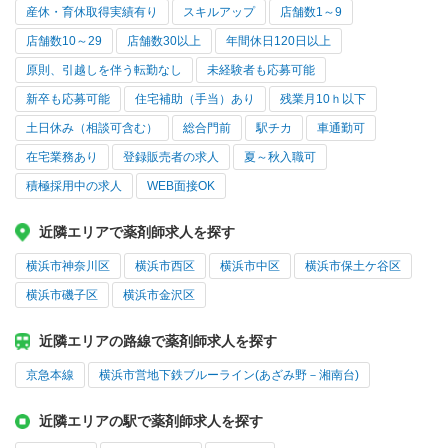
産休・育休取得実績有り
スキルアップ
店舗数1～9
店舗数10～29
店舗数30以上
年間休日120日以上
原則、引越しを伴う転勤なし
未経験者も応募可能
新卒も応募可能
住宅補助（手当）あり
残業月10ｈ以下
土日休み（相談可含む）
総合門前
駅チカ
車通勤可
在宅業務あり
登録販売者の求人
夏～秋入職可
積極採用中の求人
WEB面接OK
近隣エリアで薬剤師求人を探す
横浜市神奈川区
横浜市西区
横浜市中区
横浜市保土ケ谷区
横浜市磯子区
横浜市金沢区
近隣エリアの路線で薬剤師求人を探す
京急本線
横浜市営地下鉄ブルーライン(あざみ野－湘南台)
近隣エリアの駅で薬剤師求人を探す