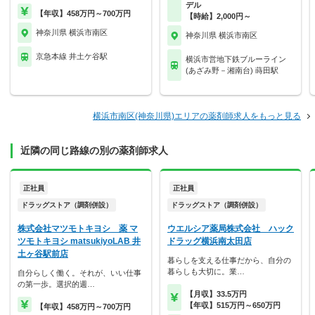
デル
【年収】458万円～700万円
【時給】2,000円～
神奈川県 横浜市南区
神奈川県 横浜市南区
京急本線 井土ケ谷駅
横浜市営地下鉄ブルーライン
(あざみ野－湘南台) 蒔田駅
横浜市南区(神奈川県)エリアの薬剤師求人をもっと見る
近隣の同じ路線の別の薬剤師求人
正社員
正社員
ドラッグストア（調剤併設）
ドラッグストア（調剤併設）
株式会社マツモトキヨシ 薬 マ
ウエルシア薬局株式会社 ハック
ツモトキヨシ matsukiyoLAB 井
ドラッグ横浜南太田店
土ヶ谷駅前店
暮らしを支える仕事だから、自分の
暮らしも大切に。業…
自分らしく働く。それが、いい仕事
の第一歩。選択的週…
【月収】33.5万円
【年収】515万円～650万円
【年収】458万円～700万円