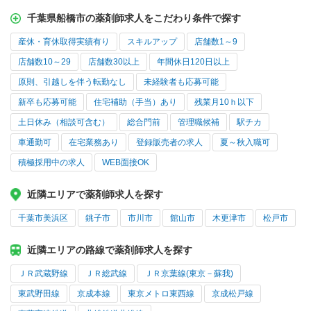
千葉県船橋市の薬剤師求人をこだわり条件で探す
産休・育休取得実績有り
スキルアップ
店舗数1～9
店舗数10～29
店舗数30以上
年間休日120日以上
原則、引越しを伴う転勤なし
未経験者も応募可能
新卒も応募可能
住宅補助（手当）あり
残業月10ｈ以下
土日休み（相談可含む）
総合門前
管理職候補
駅チカ
車通勤可
在宅業務あり
登録販売者の求人
夏～秋入職可
積極採用中の求人
WEB面接OK
近隣エリアで薬剤師求人を探す
千葉市美浜区
銚子市
市川市
館山市
木更津市
松戸市
近隣エリアの路線で薬剤師求人を探す
ＪＲ武蔵野線
ＪＲ総武線
ＪＲ京葉線(東京－蘇我)
東武野田線
京成本線
東京メトロ東西線
京成松戸線