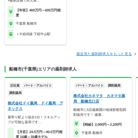
×最新設備で対人業…
【年収】460万円～600万円程
度
千葉県 船橋市
ＪＲ総武線 下総中山駅
最近見た薬剤師求人をもっと見る
船橋市(千葉県)エリアの薬剤師求人
正社員
パート・アルバイト
パート・アルバイト
調剤薬局
調剤薬局
株式会社カネマタ カネマタ薬
局 船橋北口店
株式会社ドイ薬局 ドイ薬局 ア
ネックス
船橋市に6店舗展開の地域密着型調
剤薬局です！ 健康…
最寄り駅より徒歩1分！スキルアッ
プが可能な薬局です…
【時給】2,000円～2,200円
【月収】24.0万円～40.0万円程
千葉県 船橋市
度 24歳～35歳モデル