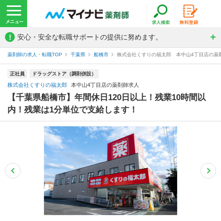
!
安心・安全な転職サポートの提供に努めます。
薬剤師の求人・転職TOP
千葉県
船橋市
株式会社くすりの福太郎 本中山4丁目店の薬
正社員
ドラッグストア（調剤併設）
株式会社くすりの福太郎
本中山4丁目店の薬剤師求人
【千葉県船橋市】年間休日120日以上！残業10時間以
内！残業は1分単位で支給します！