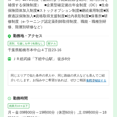
補償する保険制度） ■企業型確定拠出年金制度（DC）■生命
保険団体加入制度■ストックオプション制度■継続雇用制度■医
療過誤保険加入■資格取得支援制度■社内表彰制度■保養所■研
修制度（e-ラーニング認定薬剤師取得制度、職能・職種別研
修、階層別研修など）
勤務地・アクセス
原則、引越しを伴う転勤なし
駅チカ
千葉県船橋市本中山４丁目23-16
ＪＲ総武線「下総中山駅」 徒歩8分
同じエリアで似た条件の求人や、同じ路線の求人なども喜んでご紹
介いたします。お悩みやご希望があれば、ぜひご相談ください。
無料で相談する
勤務時間
残業月10ｈ以下
月～金:09時00分～19時00分（休憩60分）,土:09時00分～18