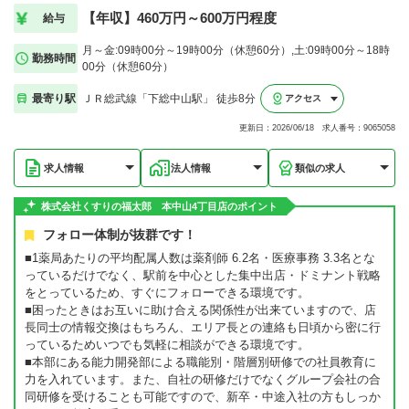
【年収】460万円～600万円程度
給与
月～金:09時00分～19時00分（休憩60分）,土:09時00分～18時
勤務時間
00分（休憩60分）
最寄り駅
ＪＲ総武線「下総中山駅」 徒歩8分
アクセス
更新日：2026/06/18 求人番号：9065058
求人情報
法人情報
類似の求人
株式会社くすりの福太郎 本中山4丁目店のポイント
フォロー体制が抜群です！
■1薬局あたりの平均配属人数は薬剤師 6.2名・医療事務 3.3名とな
っているだけでなく、駅前を中心とした集中出店・ドミナント戦略
をとっているため、すぐにフォローできる環境です。
■困ったときはお互いに助け合える関係性が出来ていますので、店
長同士の情報交換はもちろん、エリア長との連絡も日頃から密に行
っているためいつでも気軽に相談ができる環境です。
■本部にある能力開発部による職能別・階層別研修での社員教育に
力を入れています。また、自社の研修だけでなくグループ会社の合
同研修を受けることも可能ですので、新卒・中途入社の方もしっか