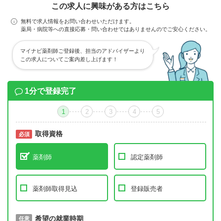
この求人に興味がある方はこちら
無料で求人情報をお問い合わせいただけます。
薬局・病院等への直接応募・問い合わせではありませんのでご安心ください。
マイナビ薬剤師ご登録後、担当のアドバイザーより
この求人についてご案内差し上げます！
1分で登録完了
1
2
3
4
5
取得資格
必須
必須
薬剤師
認定薬剤師
薬剤師取得見込
登録販売者
取得予定年
希望の就業時期
必須
任意