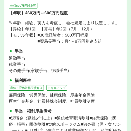
年収600万円以上可
【年収】460万円～600万円程度
※年齢、経験、実力を考慮し、会社規定により決定します。
【昇給】年1回 【賞与】年2回（7月、12月）
【モデル年収】■30歳経験者：500万円程度
■薬局長手当：月4～8万円別途支給
手当
通勤手当
残業手当
その他手当(家族手当、役職手当)
福利厚生
産休・育休取得実績有り
スキルアップ
雇用保険、労災保険、健康保険、厚生年金保険
厚生年金基金、社員持株会制度、社員割引制度
手当・福利厚生備考
■退職金（勤続5年以上）■通信教育受講割引■任意保険（医
療・損害）団体割引■契約スポーツジム■独身寮（男・女 ワン
ルーム）■LTD制度（傷病により就業困難な期間、給与所得を