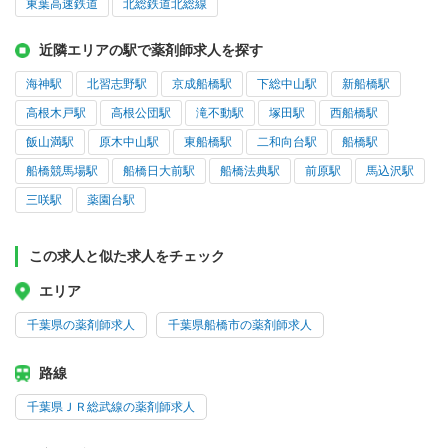
東葉高速鉄道
北総鉄道北総線
近隣エリアの駅で薬剤師求人を探す
海神駅
北習志野駅
京成船橋駅
下総中山駅
新船橋駅
高根木戸駅
高根公団駅
滝不動駅
塚田駅
西船橋駅
飯山満駅
原木中山駅
東船橋駅
二和向台駅
船橋駅
船橋競馬場駅
船橋日大前駅
船橋法典駅
前原駅
馬込沢駅
三咲駅
薬園台駅
この求人と似た求人をチェック
エリア
千葉県の薬剤師求人
千葉県船橋市の薬剤師求人
路線
千葉県ＪＲ総武線の薬剤師求人