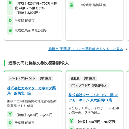
【年収】420万円～700万円程
ＪＲ総武線 船橋駅 他
度 24歳～35歳モデル
【時給】2,000円～
千葉県 船橋市
京成松戸線 高根公団駅
船橋市(千葉県)エリアの薬剤師求人をもっと見る
近隣の同じ路線の別の薬剤師求人
パート・アルバイト
調剤薬局
正社員
調剤薬局
ドラッグストア（調剤併設）
株式会社カネマタ カネマタ薬
局 船橋北口店
株式会社マツモトキヨシ 薬 マ
ツモトキヨシ 東武船橋B1店
船橋市に6店舗展開の地域密着型調
剤薬局です！ 健康…
自分らしく働く。それが、いい仕事
の第一歩。選択的週…
【時給】2,000円～2,200円
【年収】458万円～700万円
千葉県 船橋市