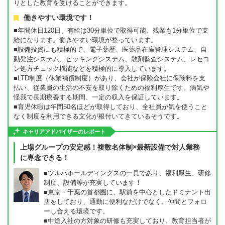
りとした教育を受けることができます。
働きやすい環境です！
■年間休日120日、有給は30分単位で取得可能、残業も1分単位で支
給になります。働きやすい環境が整っています。
■設備投資にも積極的で、電子薬歴、医薬品在庫管理システム、自
動発注システム、ピッキングシステム、散剤監査システム、レセコ
ン処方チェック機能などを積極的に導入しています。
■LTD制度（休業補償制度）があり、会社が保険会社に保険料を支
払い、従業員の生活の不安を取り除くための福利厚生です。病気や
怪我で長期療養する期間、一定の収入を保証しています。
■育児休暇は年間50名ほどが取得しており、全社員が気を使うこと
なく制度を利用できる文化が根付いてきているそうです。
キャリアアドバイザーのレポート
上場グループの安定感！複数名体制×最新設備で対人業務
に専念できる！
■ツルハホールディングスの一員であり、福利厚生、研修
制度、設備等が充実しています！
■東京・千葉の首都圏に、駅前を中心としたドミナント出
店をしており、通勤に便利なだけでなく、仲間とフォロ
ーし合える環境です。
■中途入社の方対象の研修も充実しており、教育担当者が