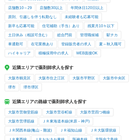
店舗数10～29
店舗数30以上
年間休日120日以上
原則、引越しを伴う転勤なし
未経験者も応募可能
新卒も応募可能
住宅補助（手当）あり
残業月10ｈ以下
土日休み（相談可含む）
総合門前
管理職候補
駅チカ
車通勤可
在宅業務あり
登録販売者の求人
夏～秋入職可
ハイキャリア
積極採用中の求人
WEB面接OK
近隣エリアで薬剤師求人を探す
大阪市鶴見区
大阪市住之江区
大阪市平野区
大阪市中央区
堺市
堺市堺区
近隣エリアの路線で薬剤師求人を探す
大阪市営御堂筋線
大阪市営谷町線
大阪市営四つ橋線
大阪市営堺筋線
ＪＲ東海道本線(米原－神戸)
ＪＲ関西本線(亀山－難波)
ＪＲ福知山線
ＪＲ大阪環状線
ＪＲ東西線
ＪＲおおさか東線
阪神本線
京阪中之島線