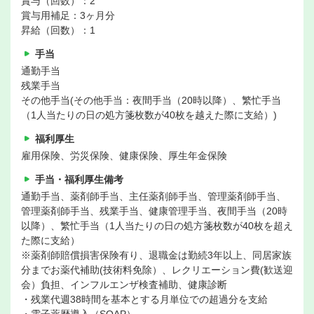
賞与（回数）：2
賞与用補足：3ヶ月分
昇給（回数）：1
手当
通勤手当
残業手当
その他手当(その他手当：夜間手当（20時以降）、繁忙手当
（1人当たりの日の処方箋枚数が40枚を越えた際に支給）)
福利厚生
雇用保険、労災保険、健康保険、厚生年金保険
手当・福利厚生備考
通勤手当、薬剤師手当、主任薬剤師手当、管理薬剤師手当、
管理薬剤師手当、残業手当、健康管理手当、夜間手当（20時
以降）、繁忙手当（1人当たりの日の処方箋枚数が40枚を超え
た際に支給）
※薬剤師賠償損害保険有り、退職金は勤続3年以上、同居家族
分までお薬代補助(技術料免除）、レクリエーション費(歓送迎
会）負担、インフルエンザ検査補助、健康診断
・残業代週38時間を基本とする月単位での超過分を支給