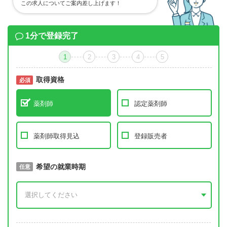
この求人についてご案内差し上げます！
1分で登録完了
1
2
3
4
5
取得資格
必須
必須
薬剤師
認定薬剤師
薬剤師取得見込
登録販売者
取得予定年
希望の就業時期
必須
任意
年 3月