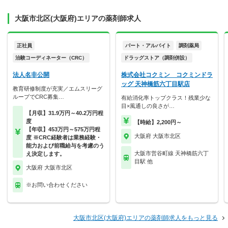
大阪市北区(大阪府)エリアの薬剤師求人
正社員
パート・アルバイト
調剤薬局
治験コーディネーター（CRC）
ドラッグストア（調剤併設）
法人名非公開
株式会社コクミン コクミンドラ
ッグ 天神橋筋六丁目駅店
教育研修制度が充実／エムスリーグ
ループでCRC募集…
有給消化率トップクラス！残業少な
目×風通しの良さが…
【月収】31.9万円～40.2万円程
度
【時給】2,200円～
【年収】453万円～575万円程
大阪府 大阪市北区
度 ※CRC経験者は業務経験・
能力および前職給与を考慮のう
大阪市営谷町線 天神橋筋六丁
え決定します。
目駅 他
大阪府 大阪市北区
※お問い合わせください
大阪市北区(大阪府)エリアの薬剤師求人をもっと見る