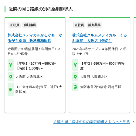
近隣の同じ路線の別の薬剤師求人
正社員
調剤薬局
正社員
調剤薬局
株式会社メディカルかるがも か
株式会社クルムメディカル くる
るがも薬局 阪急東梅田店
む薬局 大阪店（仮名）
近畿圏に90店舗展開！年間休日123
2026年3月オープン★年間休日120日
日×スギHD母…
以上★プラ…
【年収】420万円～580万円
【年収】650万円～800万円程
【時給】1,800円～
度
大阪府 大阪市北区
大阪府 大阪市北区
ＪＲ東海道本線(米原－神戸) 大
大阪市営四つ橋線 西梅田駅
阪駅 他
近隣の同じ路線の別の薬剤師求人をもっと見る