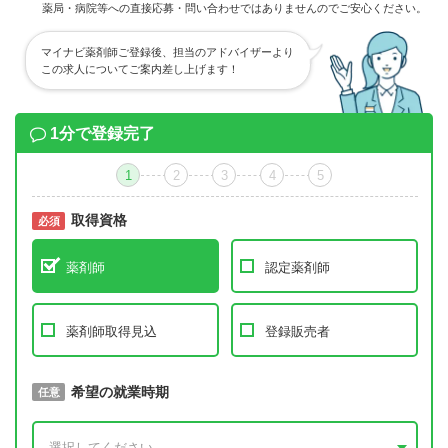
薬局・病院等への直接応募・問い合わせではありませんのでご安心ください。
マイナビ薬剤師ご登録後、担当のアドバイザーより
この求人についてご案内差し上げます！
1分で登録完了
1
2
3
4
5
取得資格
必須
必須
薬剤師
認定薬剤師
薬剤師取得見込
登録販売者
取得予定年
希望の就業時期
必須
任意