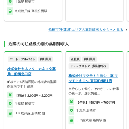
千葉県 船橋市
京成松戸線 高根公団駅
船橋市(千葉県)エリアの薬剤師求人をもっと見る
近隣の同じ路線の別の薬剤師求人
パート・アルバイト
調剤薬局
正社員
調剤薬局
ドラッグストア（調剤併設）
株式会社カネマタ カネマタ薬
局 船橋北口店
株式会社マツモトキヨシ 薬 マ
ツモトキヨシ 東武船橋B1店
船橋市に6店舗展開の地域密着型調
剤薬局です！ 健康…
自分らしく働く。それが、いい仕事
の第一歩。選択的週…
【時給】2,000円～2,200円
【年収】458万円～700万円
千葉県 船橋市
千葉県 船橋市
ＪＲ総武線 船橋駅 他
ＪＲ総武線 船橋駅 他