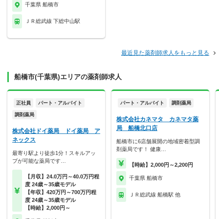
千葉県 船橋市
ＪＲ総武線 下総中山駅
最近見た薬剤師求人をもっと見る
船橋市(千葉県)エリアの薬剤師求人
正社員
パート・アルバイト
パート・アルバイト
調剤薬局
調剤薬局
株式会社カネマタ カネマタ薬
局 船橋北口店
株式会社ドイ薬局 ドイ薬局 ア
ネックス
船橋市に6店舗展開の地域密着型調
剤薬局です！ 健康…
最寄り駅より徒歩1分！スキルアッ
プが可能な薬局です…
【時給】2,000円～2,200円
【月収】24.0万円～40.0万円程
千葉県 船橋市
度 24歳～35歳モデル
【年収】420万円～700万円程
ＪＲ総武線 船橋駅 他
度 24歳～35歳モデル
【時給】2,000円～