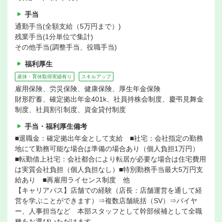
手当
通勤手当(全額支給（5万円まで）)
残業手当(1分単位で集計)
その他手当(調整手当、役職手当)
福利厚生
産休・育休取得実績有り
スキルアップ
雇用保険、労災保険、健康保険、厚生年金保険
財形貯蓄、確定拠出年金401k、社員持株会制度、慶弔見舞金
制度、社員割引制度、資金貸付制度
手当・福利厚生備考
■退職金：確定拠出年金として支給 ■社宅：会社指定の勤務
地にて勤務可能な場合は準備の場合あり（個人負担1万円）
■転勤借上社宅：会社都合により転居が必要な場合は住宅費用
は実質会社負担（個人負担なし）■特別勤務手当最大5万円支
給あり ■再雇用ライセンス制度 他
【キャリアパス】店舗での経験（店長：店舗運営を通して経
営を学ぶことができます）⇒複数店舗統括（SV）⇒バイヤ
ー、人事担当など 本部スタッフとして幹部候補として全職
種をお選びいただけます。