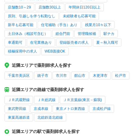
店舗数10～29
店舗数30以上
年間休日120日以上
原則、引越しを伴う転勤なし
未経験者も応募可能
新卒も応募可能
住宅補助（手当）あり
残業月10ｈ以下
土日休み（相談可含む）
総合門前
管理職候補
駅チカ
車通勤可
在宅業務あり
登録販売者の求人
夏～秋入職可
積極採用中の求人
WEB面接OK
近隣エリアで薬剤師求人を探す
千葉市美浜区
銚子市
市川市
館山市
木更津市
松戸市
近隣エリアの路線で薬剤師求人を探す
ＪＲ武蔵野線
ＪＲ総武線
ＪＲ京葉線(東京－蘇我)
東武野田線
京成本線
東京メトロ東西線
京成松戸線
東葉高速鉄道
北総鉄道北総線
近隣エリアの駅で薬剤師求人を探す