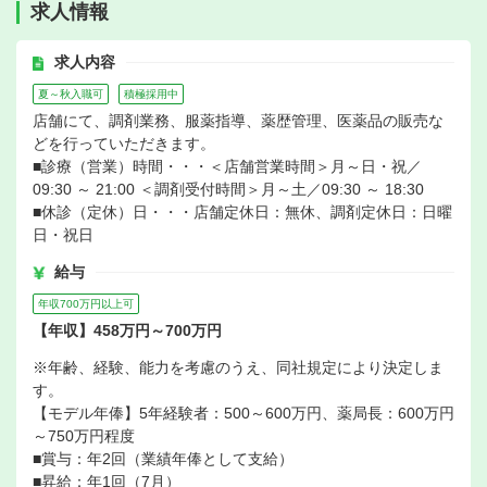
求人情報
求人内容
夏～秋入職可
積極採用中
店舗にて、調剤業務、服薬指導、薬歴管理、医薬品の販売な
どを行っていただきます。
■診療（営業）時間・・・＜店舗営業時間＞月～日・祝／
09:30 ～ 21:00 ＜調剤受付時間＞月～土／09:30 ～ 18:30
■休診（定休）日・・・店舗定休日：無休、調剤定休日：日曜
日・祝日
給与
年収700万円以上可
【年収】458万円～700万円
※年齢、経験、能力を考慮のうえ、同社規定により決定しま
す。
【モデル年俸】5年経験者：500～600万円、薬局長：600万円
～750万円程度
■賞与：年2回（業績年俸として支給）
■昇給：年1回（7月）