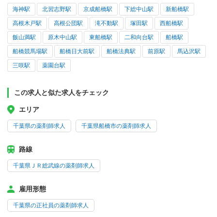
海神駅
北習志野駅
京成船橋駅
下総中山駅
新船橋駅
高根木戸駅
高根公団駅
滝不動駅
塚田駅
西船橋駅
飯山満駅
原木中山駅
東船橋駅
二和向台駅
船橋駅
船橋競馬場駅
船橋日大前駅
船橋法典駅
前原駅
馬込沢駅
三咲駅
薬園台駅
この求人と似た求人をチェック
エリア
千葉県の薬剤師求人
千葉県船橋市の薬剤師求人
路線
千葉県ＪＲ総武線の薬剤師求人
雇用形態
千葉県の正社員の薬剤師求人