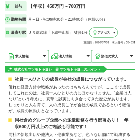
【年収】458万円～700万円
給与
勤務時間
月～日・祝:09時30分～21時00分（休憩60分）
最寄り駅
ＪＲ総武線「下総中山駅」 徒歩1分
アクセス
更新日：2026/07/03 求人番号：554631
求人情報
法人情報
類似の求人
株式会社マツモトキヨシ 薬 マツモトキヨ…のポイント
社員一人ひとりの成長が会社の成長につながっています。
優れた経営方針や戦略があったのはもちろんですが、ここまで成長
してこれたのは、社員一人ひとりの力にほかなりません。“企業は人
なり”という考えに、真摯に誠実に向き合ってきた歴史があります。
しっかりと人を育て、人の成長こそが会社の成長であるという確信
が、成長の原動力となっています。
同社含めグループ企業への派遣勤務を行う部署あり！ 年
収600万円以上のご相談も可能です！
同社の新規出店や他法人・他事業所など、色々な店舗にて勤務する