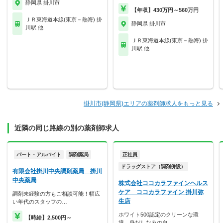
静岡県 掛川市
【年収】430万円～560万円
ＪＲ東海道本線(東京－熱海) 掛
静岡県 掛川市
川駅 他
ＪＲ東海道本線(東京－熱海) 掛
川駅 他
掛川市(静岡県)エリアの薬剤師求人をもっと見る
近隣の同じ路線の別の薬剤師求人
パート・アルバイト
調剤薬局
正社員
ドラッグストア（調剤併設）
有限会社掛川中央調剤薬局 掛川
中央薬局
株式会社ココカラファインヘルス
ケア ココカラファイン 掛川弥
調剤未経験の方もご相談可能！幅広
生店
い年代のスタッフの…
ホワイト500認定のクリーンな環
【時給】2,500円～
境。身だしなみの自…