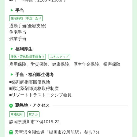
■パート時給：2100～2300円
手当
住宅補助（手当）あり
通勤手当(全額支給)
住宅手当
残業手当
福利厚生
産休・育休取得実績有り
スキルアップ
雇用保険、労災保険、健康保険、厚生年金保険、損害保険
手当・福利厚生備考
■薬剤師損害賠償保険
■認定薬剤師資格取得制度
■リゾートトラストエクシブ会員
勤務地・アクセス
車通勤可
駅チカ
静岡県掛川市下俣1015-22
天竜浜名湖鉄道「掛川市役所前駅」 徒歩7分