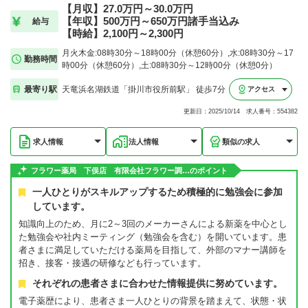
【月収】27.0万円～30.0万円
【年収】500万円～650万円諸手当込み
給与
【時給】2,100円～2,300円
月火木金:08時30分～18時00分（休憩60分）,水:08時30分～17
勤務時間
時00分（休憩60分）,土:08時30分～12時00分（休憩0分）
最寄り駅
天竜浜名湖鉄道「掛川市役所前駅」 徒歩7分
アクセス
更新日：2025/10/14 求人番号：554382
求人情報
法人情報
類似の求人
フラワー薬局 下俣店 有限会社フラワー調…のポイント
一人ひとりがスキルアップするため積極的に勉強会に参加
しています。
知識向上のため、月に2～3回のメーカーさんによる新薬を中心とし
た勉強会や社内ミーティング（勉強会を含む）を開いています。患
者さまに満足していただける薬局を目指して、外部のマナー講師を
招き、接客・接遇の研修なども行っています。
それぞれの患者さまに合わせた情報提供に努めています。
電子薬歴により、患者さま一人ひとりの背景を踏まえて、状態・状