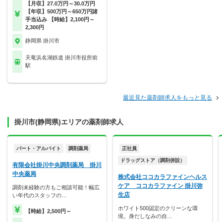
【月収】27.0万円～30.0万円
【年収】500万円～650万円諸
手当込み 【時給】2,100円～
2,300円
静岡県 掛川市
天竜浜名湖鉄道 掛川市役所前
駅
最近見た薬剤師求人をもっと見る
掛川市(静岡県)エリアの薬剤師求人
パート・アルバイト
調剤薬局
正社員
ドラッグストア（調剤併設）
有限会社掛川中央調剤薬局 掛川
中央薬局
株式会社ココカラファインヘルス
ケア ココカラファイン 掛川弥
調剤未経験の方もご相談可能！幅広
生店
い年代のスタッフの…
ホワイト500認定のクリーンな環
【時給】2,500円～
境。身だしなみの自…