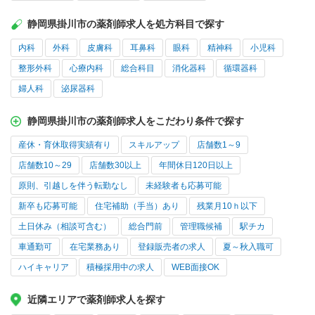
静岡県掛川市の薬剤師求人を処方科目で探す
内科
外科
皮膚科
耳鼻科
眼科
精神科
小児科
整形外科
心療内科
総合科目
消化器科
循環器科
婦人科
泌尿器科
静岡県掛川市の薬剤師求人をこだわり条件で探す
産休・育休取得実績有り
スキルアップ
店舗数1～9
店舗数10～29
店舗数30以上
年間休日120日以上
原則、引越しを伴う転勤なし
未経験者も応募可能
新卒も応募可能
住宅補助（手当）あり
残業月10ｈ以下
土日休み（相談可含む）
総合門前
管理職候補
駅チカ
車通勤可
在宅業務あり
登録販売者の求人
夏～秋入職可
ハイキャリア
積極採用中の求人
WEB面接OK
近隣エリアで薬剤師求人を探す