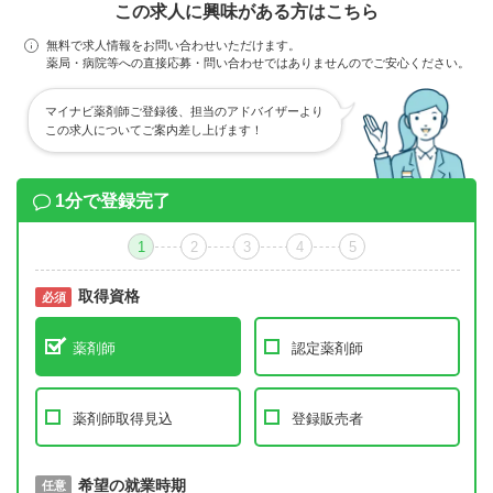
この求人に興味がある方はこちら
無料で求人情報をお問い合わせいただけます。
薬局・病院等への直接応募・問い合わせではありませんのでご安心ください。
マイナビ薬剤師ご登録後、担当のアドバイザーより
この求人についてご案内差し上げます！
1分で登録完了
1
2
3
4
5
取得資格
必須
必須
薬剤師
認定薬剤師
薬剤師取得見込
登録販売者
取得予定年
希望の就業時期
必須
任意