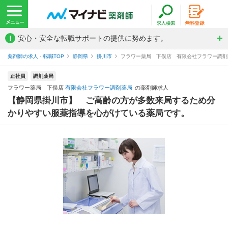
!
安心・安全な転職サポートの提供に努めます。
薬剤師の求人・転職TOP
静岡県
掛川市
フラワー薬局 下俣店 有限会社フラワー調剤
正社員
調剤薬局
フラワー薬局 下俣店
有限会社フラワー調剤薬局
の薬剤師求人
【静岡県掛川市】 ご高齢の方が多数来局するため分
かりやすい服薬指導を心がけている薬局です。