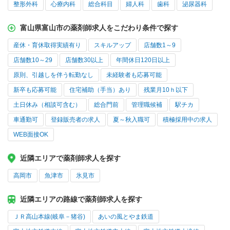
整形外科
心療内科
総合科目
婦人科
歯科
泌尿器科
富山県富山市の薬剤師求人をこだわり条件で探す
産休・育休取得実績有り
スキルアップ
店舗数1～9
店舗数10～29
店舗数30以上
年間休日120日以上
原則、引越しを伴う転勤なし
未経験者も応募可能
新卒も応募可能
住宅補助（手当）あり
残業月10ｈ以下
土日休み（相談可含む）
総合門前
管理職候補
駅チカ
車通勤可
登録販売者の求人
夏～秋入職可
積極採用中の求人
WEB面接OK
近隣エリアで薬剤師求人を探す
高岡市
魚津市
氷見市
近隣エリアの路線で薬剤師求人を探す
ＪＲ高山本線(岐阜－猪谷)
あいの風とやま鉄道