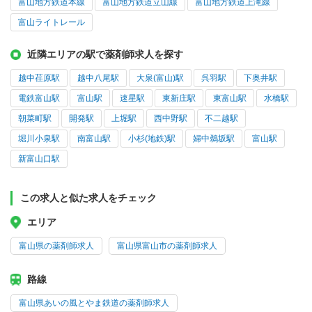
富山地方鉄道本線
富山地方鉄道立山線
富山地方鉄道上滝線
富山ライトレール
近隣エリアの駅で薬剤師求人を探す
越中荏原駅
越中八尾駅
大泉(富山)駅
呉羽駅
下奥井駅
電鉄富山駅
富山駅
速星駅
東新庄駅
東富山駅
水橋駅
朝菜町駅
開発駅
上堀駅
西中野駅
不二越駅
堀川小泉駅
南富山駅
小杉(地鉄)駅
婦中鵜坂駅
富山駅
新富山口駅
この求人と似た求人をチェック
エリア
富山県の薬剤師求人
富山県富山市の薬剤師求人
路線
富山県あいの風とやま鉄道の薬剤師求人