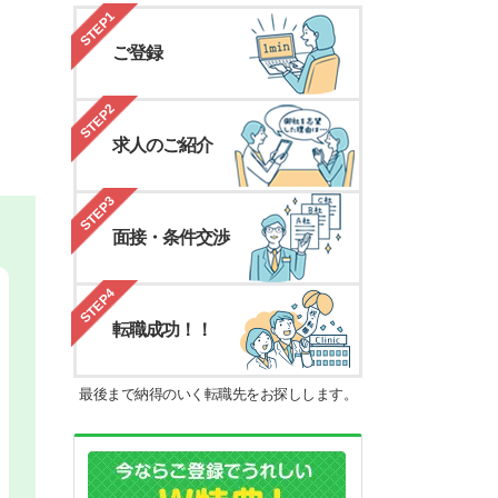
STEP1
ご登録
STEP2
求人のご紹介
STEP3
面接・条件交渉
STEP4
転職成功！！
最後まで納得のいく転職先をお探しします。