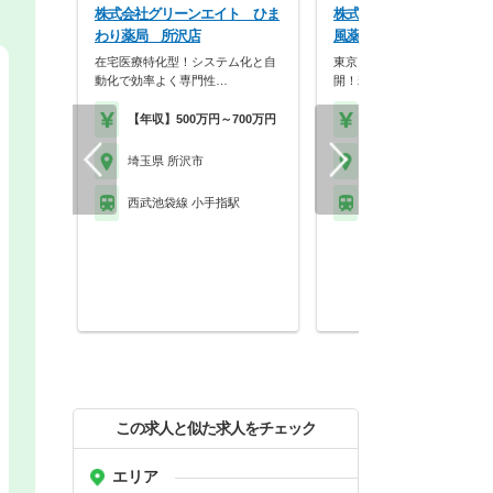
株式会社グリーンエイト ひま
株式会社ファーマテック 
わり薬局 所沢店
風薬局 くすのき台店
在宅医療特化型！システム化と自
東京・埼玉・神奈川に14店舗
動化で効率よく専門性…
開！若手が活躍してい…
【年収】500万円～700万円
【年収】500万円～60
埼玉県 所沢市
埼玉県 所沢市
西武池袋線 小手指駅
西武池袋線 所沢駅 他
この求人と似た求人をチェック
エリア