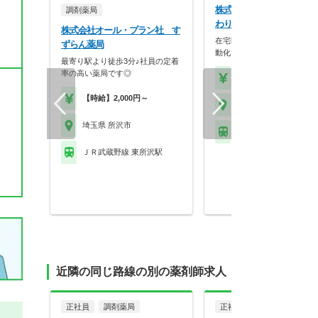
株式会社グリーンエイト 
調剤薬局
わり薬局 所沢店
株式会社オール・プラン社 す
在宅医療特化型！システム化
ずらん薬局
動化で効率よく専門性…
最寄り駅より徒歩3分♪社員の定着
率の高い薬局です◎
【年収】500万円～70
【時給】2,000円～
埼玉県 所沢市
埼玉県 所沢市
西武池袋線 小手指駅
ＪＲ武蔵野線 東所沢駅
近隣の同じ路線の別の薬剤師求人
正社員
調剤薬局
正社員
調剤薬局