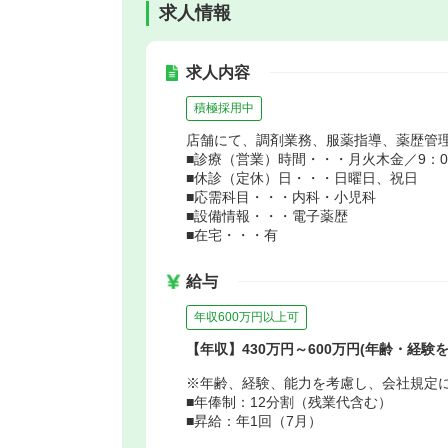
求人情報
求人内容
積極採用中
店舗にて、調剤業務、服薬指導、薬歴管
■診療（営業）時間・・・月火木金／9：00～
■休診（定休）日・・・日曜日、祝日
■応需科目・・・内科・小児科
■設備情報・・・電子薬歴
■在宅・・・有
給与
年収600万円以上可
【年収】430万円～600万円(年齢・経験を
※年齢、経験、能力を考慮し、会社規定
■年俸制：12分割（残業代含む）
■昇給：年1回（7月）