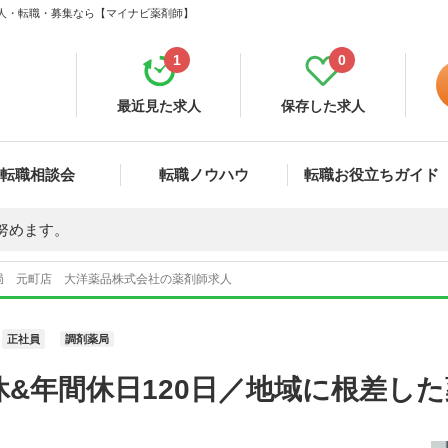
求人・転職・募集なら【マイナビ薬剤師】
1
0
最近見た求人
保存した求人
転職相談会
転職ノウハウ
転職お役立ちガイド
努めます。
局 元町店 大洋薬品株式会社の薬剤師求人
正社員
調剤薬局
&年間休日120日／地域に根差し