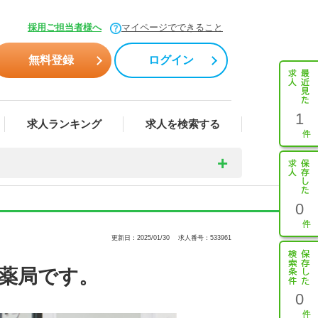
採用ご担当者様へ
マイページでできること
無料登録
ログイン
1
求人ランキング
求人を検索する
0
更新日：2025/01/30
求人番号：533961
た薬局です。
0