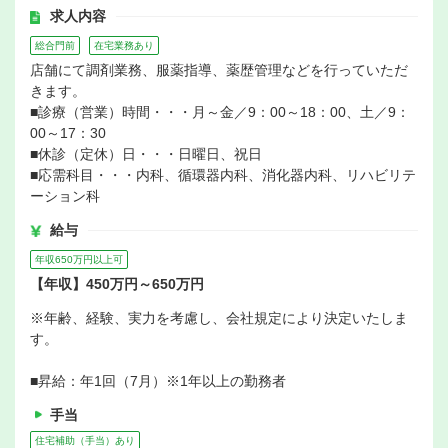
求人内容
総合門前
在宅業務あり
店舗にて調剤業務、服薬指導、薬歴管理などを行っていただ
きます。
■診療（営業）時間・・・月～金／9：00～18：00、土／9：
00～17：30
■休診（定休）日・・・日曜日、祝日
■応需科目・・・内科、循環器内科、消化器内科、リハビリテ
ーション科
給与
年収650万円以上可
【年収】450万円～650万円
※年齢、経験、実力を考慮し、会社規定により決定いたしま
す。
■昇給：年1回（7月）※1年以上の勤務者
手当
住宅補助（手当）あり