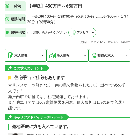
【年収】450万円～650万円
給与
月～金:09時00分～18時00分（休憩60分）,土:09時00分～17時
勤務時間
30分（休憩60分）
最寄り駅
※お問い合わせください
アクセス
更新日：2025/11/17 求人番号：525321
求人情報
法人情報
類似の求人
この求人のポイント
住宅手当・社宅もあります！
マリンスポーツ好きな方、南の島で勤務をしたい方におすすめの求
人です！
瀬戸内市の店舗では、社宅完備しております。
また他エリアでは6万家賃住居を用意、個人負担は1万のみで入居可
能です。
キャリアアドバイザーのレポート
僻地医療に力を入れています。