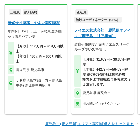
正社員
調剤薬局
正社員
治験コーディネーター（CRC）
株式会社薬師 やよい調剤薬局
ノイエス株式会社 鹿児島オフィ
年間休日120日以上！休暇制度の整
ス（鹿児島エリア担当）
った働きやすい環…
教育研修制度が充実／エムスリーグ
【月収】40.0万円～50.0万円以
ループでCRC募集…
上
【年収】480万円～600万円以
【月収】31.0万円～39.3万円程
上
度
【年収】442万円～564万円程
鹿児島県 鹿児島市
度 ※CRC経験者は業務経験・
能力および前職給与を考慮のう
ＪＲ鹿児島本線(川内－鹿児島
え決定します。
中央) 鹿児島中央駅 他
鹿児島県 鹿児島市
※お問い合わせください
鹿児島市(鹿児島県)エリアの薬剤師求人をもっと見る