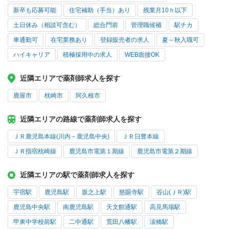
新卒も応募可能
住宅補助（手当）あり
残業月10ｈ以下
土日休み（相談可含む）
総合門前
管理職候補
駅チカ
車通勤可
在宅業務あり
登録販売者の求人
夏～秋入職可
ハイキャリア
積極採用中の求人
WEB面接OK
近隣エリアで薬剤師求人を探す
鹿屋市
枕崎市
阿久根市
近隣エリアの路線で薬剤師求人を探す
ＪＲ鹿児島本線(川内－鹿児島中央)
ＪＲ日豊本線
ＪＲ指宿枕崎線
鹿児島市電第１期線
鹿児島市電第２期線
近隣エリアの駅で薬剤師求人を探す
宇宿駅
鹿児島駅
坂之上駅
慈眼寺駅
谷山(ＪＲ)駅
鹿児島中央駅
南鹿児島駅
天文館通駅
高見馬場駅
甲東中学校前駅
二中通駅
荒田八幡駅
涙橋駅