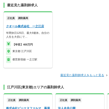
最近見た薬剤師求人
正社員
調剤薬局
クオール株式会社 一之江店
年間休日125日、最大9連休。自分の
人生を大切にで…
【年収】400万円
東京都 江戸川区
都営新宿線 一之江駅
最近見た薬剤師求人をもっと見る
江戸川区(東京都)エリアの薬剤師求人
正社員
調剤薬局
正社員
調剤薬局
株式会社ビーエヌファルマ 薬局
法人名非公開