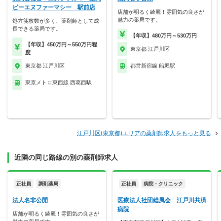
ビーエヌファーマシー 駅前店
店舗が明るく綺麗！雰囲気の良さが
魅力の薬局です。
処方箋枚数が多く、薬剤師として成
長できる薬局です。
【年収】480万円～530万円
【年収】450万円～550万円程
東京都 江戸川区
度
東京都 江戸川区
都営新宿線 船堀駅
東京メトロ東西線 西葛西駅
江戸川区(東京都)エリアの薬剤師求人をもっと見る
近隣の同じ路線の別の薬剤師求人
正社員
調剤薬局
正社員
病院・クリニック
法人名非公開
医療法人社団総風会 江戸川共済
病院
店舗が明るく綺麗！雰囲気の良さが