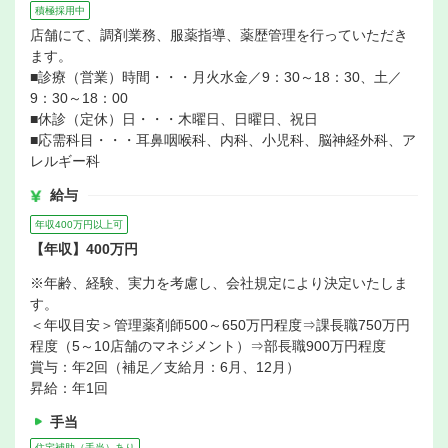
積極採用中
店舗にて、調剤業務、服薬指導、薬歴管理を行っていただき
ます。
■診療（営業）時間・・・月火水金／9：30～18：30、土／
9：30～18：00
■休診（定休）日・・・木曜日、日曜日、祝日
■応需科目・・・耳鼻咽喉科、内科、小児科、脳神経外科、ア
レルギー科
給与
年収400万円以上可
【年収】400万円
※年齢、経験、実力を考慮し、会社規定により決定いたしま
す。
＜年収目安＞管理薬剤師500～650万円程度⇒課長職750万円
程度（5～10店舗のマネジメント）⇒部長職900万円程度
賞与：年2回（補足／支給月：6月、12月）
昇給：年1回
手当
住宅補助（手当）あり