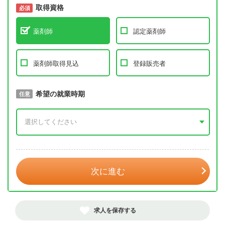
取得資格
必須
必須
薬剤師
認定薬剤師
薬剤師取得見込
登録販売者
取得予定年
希望の就業時期
必須
任意
年 3月
次に進む
求人を保存する