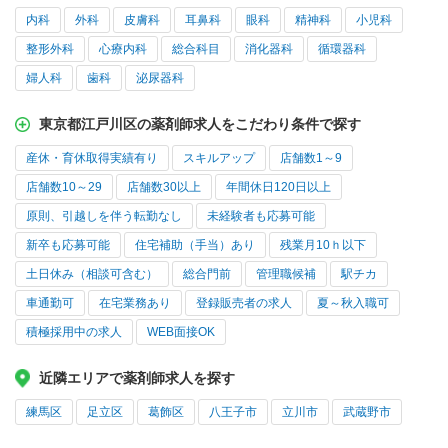
内科
外科
皮膚科
耳鼻科
眼科
精神科
小児科
整形外科
心療内科
総合科目
消化器科
循環器科
婦人科
歯科
泌尿器科
東京都江戸川区の薬剤師求人をこだわり条件で探す
産休・育休取得実績有り
スキルアップ
店舗数1～9
店舗数10～29
店舗数30以上
年間休日120日以上
原則、引越しを伴う転勤なし
未経験者も応募可能
新卒も応募可能
住宅補助（手当）あり
残業月10ｈ以下
土日休み（相談可含む）
総合門前
管理職候補
駅チカ
車通勤可
在宅業務あり
登録販売者の求人
夏～秋入職可
積極採用中の求人
WEB面接OK
近隣エリアで薬剤師求人を探す
練馬区
足立区
葛飾区
八王子市
立川市
武蔵野市