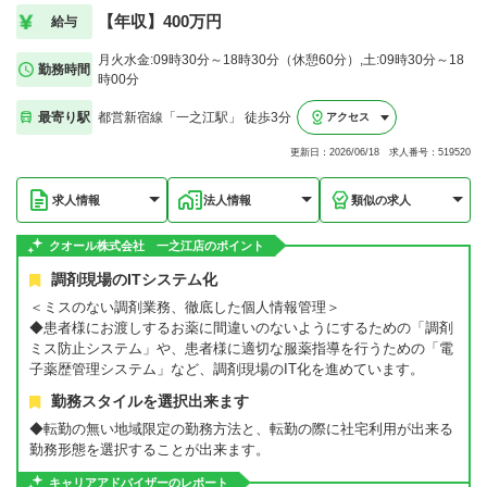
【年収】400万円
給与
月火水金:09時30分～18時30分（休憩60分）,土:09時30分～18
勤務時間
時00分
最寄り駅
都営新宿線「一之江駅」 徒歩3分
アクセス
更新日：2026/06/18 求人番号：519520
求人情報
法人情報
類似の求人
クオール株式会社 一之江店のポイント
調剤現場のITシステム化
＜ミスのない調剤業務、徹底した個人情報管理＞
◆患者様にお渡しするお薬に間違いのないようにするための「調剤
ミス防止システム」や、患者様に適切な服薬指導を行うための「電
子薬歴管理システム」など、調剤現場のIT化を進めています。
勤務スタイルを選択出来ます
◆転勤の無い地域限定の勤務方法と、転勤の際に社宅利用が出来る
勤務形態を選択することが出来ます。
キャリアアドバイザーのレポート