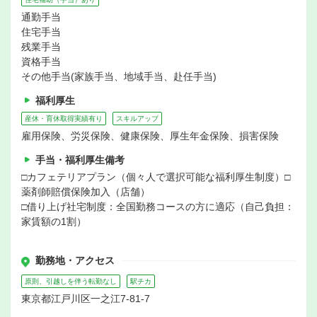
通勤手当
住宅手当
残業手当
資格手当
その他手当(家族手当、地域手当、赴任手当)
福利厚生
産休・育休取得実績有り
スキルアップ
雇用保険、労災保険、健康保険、厚生年金保険、損害保険
手当・福利厚生備考
□カフェテリアプラン（個々人で選択可能な福利厚生制度）□
薬剤師賠償保険加入（店舗）
□借り上げ社宅制度：全国勤務コースの方に適応（自己負担：
家賃額の1割）
勤務地・アクセス
原則、引越しを伴う転勤なし
駅チカ
東京都江戸川区一之江7-81-7