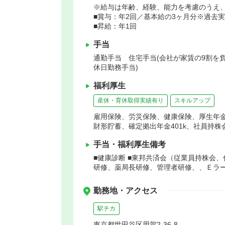
※給与は年齢、経験、能力を考慮のうえ
■賞与：年2回／基本給の3ヶ月分※過去実
■昇給：年1回
手当
通勤手当 住宅手当(会社が家賃の9割を
休日勤務手当)
福利厚生
産休・育休取得実績有り
スキルアップ
雇用保険、労災保険、健康保険、厚生年
財形貯蓄、確定拠出年金401k、社員持株
手当・福利厚生備考
■健康診断 ■東邦共済会（従業員持株会
研修、薬局長研修、管理者研修、、Ｅラ
勤務地・アクセス
駅チカ
東京都世田谷区用賀2-36-8