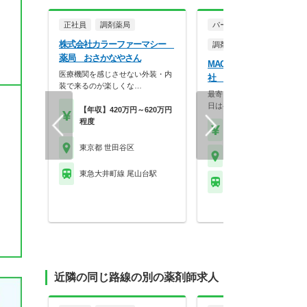
正社員
調剤薬局
パート・アルバイト
株式会社カラーファーマシー
調剤薬局
薬局 おさかなやさん
MACホールディングス株
医療機関を感じさせない外装・内
社 れんげ薬局 世田谷中
装で来るのが楽しくな…
最寄り駅から徒歩約10分！週
日は半日のみの勤務…
【年収】420万円～620万円
程度
【時給】2,200円～
東京都 世田谷区
東京都 世田谷区
東急大井町線 尾山台駅
東急大井町線 上野毛駅
近隣の同じ路線の別の薬剤師求人