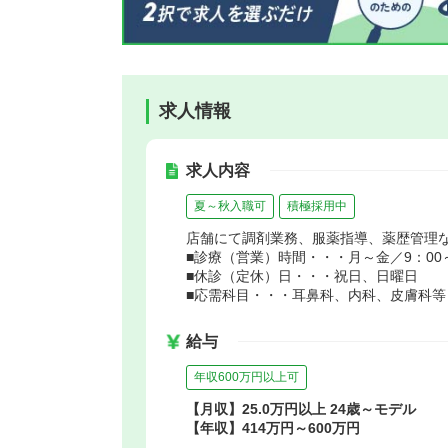
求人情報
求人内容
夏～秋入職可
積極採用中
店舗にて調剤業務、服薬指導、薬歴管理
■診療（営業）時間・・・月～金／9：00～1
■休診（定休）日・・・祝日、日曜日
■応需科目・・・耳鼻科、内科、皮膚科等
給与
年収600万円以上可
【月収】25.0万円以上 24歳～モデル
【年収】414万円～600万円