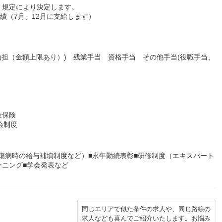
、規定により決定します。
績（7月、12月に支給します）
負担（金額上限あり）) 残業手当 資格手当 その他手当(役職手当、
金保険
会制度
、傷病時の給与補填制度など）■永年勤続表彰■研修制度（エキスパート
ーニング■学会発表など
同じエリアで似た条件の求人や、同じ路線の
求人なども喜んでご紹介いたします。お悩み