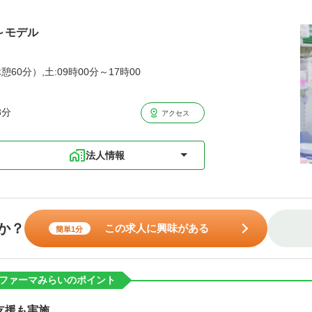
歳～モデル
憩60分）,土:09時00分～17時00
3分
アクセス
法人情報
か？
この求人に興味がある
簡単1分
ファーマみらいのポイント
支援も実施。