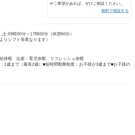
やご希望があれば、ぜひご相談ください。
無料で相談する
,土:09時00分～17時00分（休憩60分）
によりシフト等異なります）
有給休暇 出産・育児休暇 リフレッシュ休暇
：1歳まで（最長2歳）■短時間勤務制度：お子様が3歳まで■お子様の