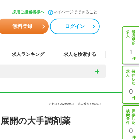
採用ご担当者様へ
マイページでできること
無料登録
ログイン
1
求人ランキング
求人を検索する
0
更新日：2026/06/18
求人番号：507072
国展開の大手調剤薬
0