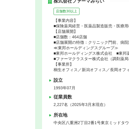
株式会社ファーマみらい
店舗数30以上
【事業内容】
■保険薬局経営・医薬品製造販売・医療
【店舗展開】
■店舗数：464店舗
■店舗展開の特徴：クリニック門前、病
≪東邦ホールディングスグループ≫
■東邦ホールディングス株式会社 ■東邦
■ファーマクラスター株式会社（調剤薬
【事業所】
桐生オフィス／新潟オフィス／長岡オフ
設立
1993年07月
従業員数
2,227名（2025年3月末現在）
所在地
中央区
八重洲2丁目2番1号東京ミッドタ