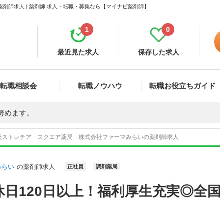
剤師求人 | 薬剤師 求人・転職・募集なら【マイナビ薬剤師】
1
0
最近見た求人
保存した求人
転職相談会
転職ノウハウ
転職お役立ちガイド
努めます。
社ストレチア スクエア薬局 株式会社ファーマみらいの薬剤師求人
みらい
の薬剤師求人
正社員
調剤薬局
日120日以上！福利厚生充実◎全