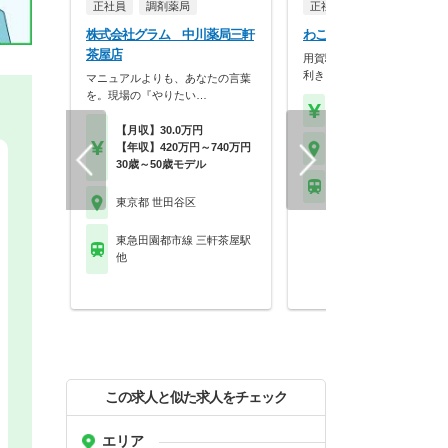
正社員
調剤薬局
正社員
調剤薬局
株式会社グラム 中川薬局三軒
わこう薬局 わこう薬局
茶屋店
用賀駅徒歩3分！！休みに融
利き、残業もほぼ無い…
マニュアルよりも、あなたの言葉
を。現場の『やりたい…
【年収】260万円～35
【月収】30.0万円
【年収】420万円～740万円
東京都 世田谷区
30歳～50歳モデル
東急田園都市線 用賀駅
東京都 世田谷区
東急田園都市線 三軒茶屋駅
他
この求人と似た求人をチェック
エリア