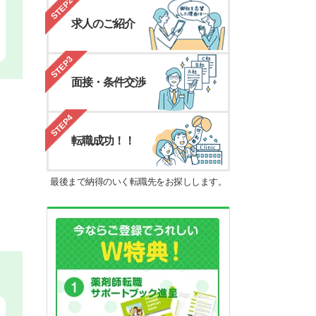
STEP2
求人のご紹介
STEP3
面接・条件交渉
STEP4
転職成功！！
最後まで納得のいく転職先をお探しします。