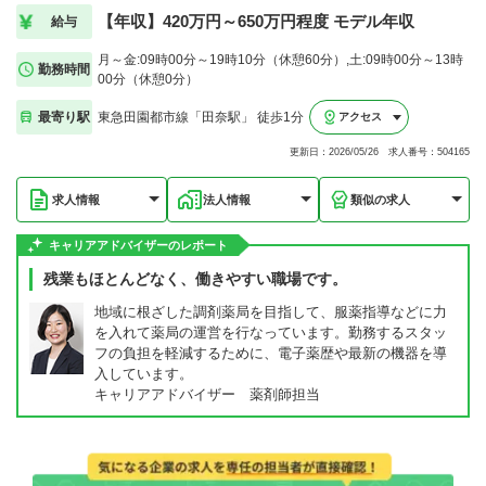
【年収】420万円～650万円程度 モデル年収
給与
月～金:09時00分～19時10分（休憩60分）,土:09時00分～13時
勤務時間
00分（休憩0分）
最寄り駅
東急田園都市線「田奈駅」 徒歩1分
アクセス
更新日：2026/05/26 求人番号：504165
求人情報
法人情報
類似の求人
キャリアアドバイザーのレポート
残業もほとんどなく、働きやすい職場です。
地域に根ざした調剤薬局を目指して、服薬指導などに力
を入れて薬局の運営を行なっています。勤務するスタッ
フの負担を軽減するために、電子薬歴や最新の機器を導
入しています。
キャリアアドバイザー 薬剤師担当