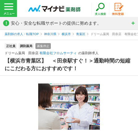
!
安心・安全な転職サポートの提供に努めます。
薬剤師の求人・転職TOP
神奈川県
横浜市
青葉区
ドリーム薬局 田奈店 有限会社
正社員
調剤薬局
募集停止
ドリーム薬局 田奈店
有限会社フロムサーティ
の薬剤師求人
【横浜市青葉区】 ＜田奈駅すぐ！＞通勤時間の短縮
にこだわる方におすすめです！