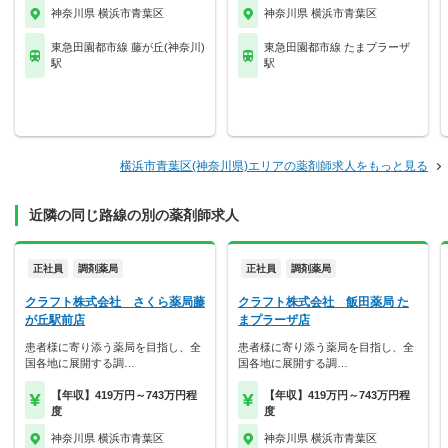
神奈川県 横浜市青葉区
神奈川県 横浜市青葉区
東急田園都市線 藤が丘(神奈川)
東急田園都市線 たまプラーザ
駅
駅
横浜市青葉区(神奈川県)エリアの薬剤師求人をもっと見る
近隣の同じ路線の別の薬剤師求人
正社員
調剤薬局
正社員
調剤薬局
クラフト株式会社 さくら薬局藤
クラフト株式会社 飯田薬局 た
が丘駅前店
まプラーザ店
患者様に寄り添う薬局を目指し、全
患者様に寄り添う薬局を目指し、全
国各地に展開する調…
国各地に展開する調…
【年収】419万円～743万円程
【年収】419万円～743万円程
度
度
神奈川県 横浜市青葉区
神奈川県 横浜市青葉区