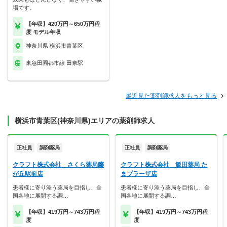
場です。
【年収】420万円～650万円程
度 モデル年収
神奈川県 横浜市青葉区
東急田園都市線 田奈駅
最近見た薬剤師求人をもっと見る
横浜市青葉区(神奈川県)エリアの薬剤師求人
正社員
調剤薬局
正社員
調剤薬局
クラフト株式会社 さくら薬局藤
クラフト株式会社 飯田薬局 た
が丘駅前店
まプラーザ店
患者様に寄り添う薬局を目指し、全
患者様に寄り添う薬局を目指し、全
国各地に展開する調…
国各地に展開する調…
【年収】419万円～743万円程
【年収】419万円～743万円程
度
度