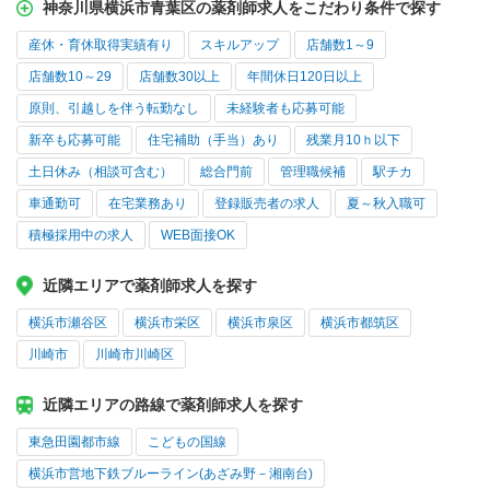
神奈川県横浜市青葉区の薬剤師求人をこだわり条件で探す
産休・育休取得実績有り
スキルアップ
店舗数1～9
店舗数10～29
店舗数30以上
年間休日120日以上
原則、引越しを伴う転勤なし
未経験者も応募可能
新卒も応募可能
住宅補助（手当）あり
残業月10ｈ以下
土日休み（相談可含む）
総合門前
管理職候補
駅チカ
車通勤可
在宅業務あり
登録販売者の求人
夏～秋入職可
積極採用中の求人
WEB面接OK
近隣エリアで薬剤師求人を探す
横浜市瀬谷区
横浜市栄区
横浜市泉区
横浜市都筑区
川崎市
川崎市川崎区
近隣エリアの路線で薬剤師求人を探す
東急田園都市線
こどもの国線
横浜市営地下鉄ブルーライン(あざみ野－湘南台)