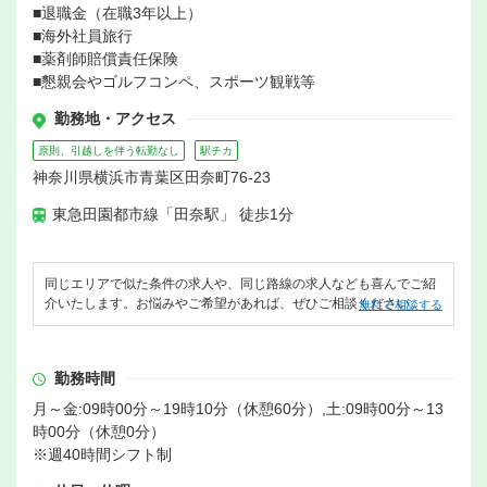
■退職金（在職3年以上）
■海外社員旅行
■薬剤師賠償責任保険
■懇親会やゴルフコンペ、スポーツ観戦等
勤務地・アクセス
原則、引越しを伴う転勤なし
駅チカ
神奈川県横浜市青葉区田奈町76-23
東急田園都市線「田奈駅」 徒歩1分
同じエリアで似た条件の求人や、同じ路線の求人なども喜んでご紹
介いたします。お悩みやご希望があれば、ぜひご相談ください。
無料で相談する
勤務時間
月～金:09時00分～19時10分（休憩60分）,土:09時00分～13
時00分（休憩0分）
※週40時間シフト制