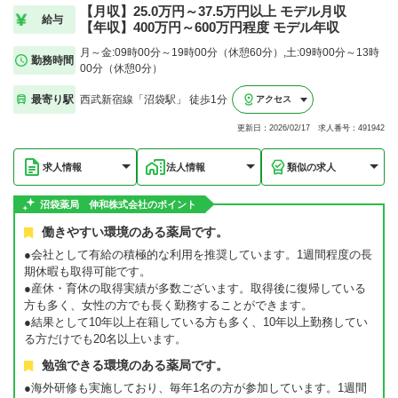
【月収】25.0万円～37.5万円以上 モデル月収
給与
【年収】400万円～600万円程度 モデル年収
月～金:09時00分～19時00分（休憩60分）,土:09時00分～13時
勤務時間
00分（休憩0分）
最寄り駅
西武新宿線「沼袋駅」 徒歩1分
アクセス
更新日：2026/02/17 求人番号：491942
求人情報
法人情報
類似の求人
沼袋薬局 伸和株式会社のポイント
働きやすい環境のある薬局です。
●会社として有給の積極的な利用を推奨しています。1週間程度の長
期休暇も取得可能です。
●産休・育休の取得実績が多数ございます。取得後に復帰している
方も多く、女性の方でも長く勤務することができます。
●結果として10年以上在籍している方も多く、10年以上勤務してい
る方だけでも20名以上います。
勉強できる環境のある薬局です。
●海外研修も実施しており、毎年1名の方が参加しています。1週間