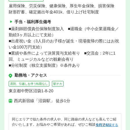
雇用保険、労災保険、健康保険、厚生年金保険、損害保険
財形貯蓄、確定拠出年金401k、借り上げ社宅制度
手当・福利厚生備考
■薬剤師賠償責任保険制度加入 ■退職金（中小企業退職金／
勤続3ヶ月以上にて支給）
■出産祝い金（3人目のお子様が誕生・現場復帰の際にはお祝
い金100万円支給）
■業績や条件によって決算賞与支給有り ■交流会：2年に1
回、ミュージカルなどの観劇会有り
■分社制度（独立支援制度）※条件あり
勤務地・アクセス
原則、引越しを伴う転勤なし
駅チカ
東京都中野区沼袋1-8-20
西武新宿線「沼袋駅」 徒歩1分
同じエリアで似た条件の求人や、同じ路線の求人なども喜んでご紹
介いたします。お悩みやご希望があれば、ぜひご相談ください。
無料で相談する