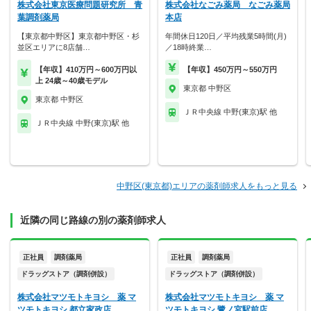
株式会社東京医療問題研究所 青
株式会社なごみ薬局 なごみ薬局
葉調剤薬局
本店
【東京都中野区】東京都中野区・杉
年間休日120日／平均残業5時間(月)
並区エリアに8店舗…
／18時終業…
【年収】410万円～600万円以
【年収】450万円～550万円
上 24歳～40歳モデル
東京都 中野区
東京都 中野区
ＪＲ中央線 中野(東京)駅 他
ＪＲ中央線 中野(東京)駅 他
中野区(東京都)エリアの薬剤師求人をもっと見る
近隣の同じ路線の別の薬剤師求人
正社員
調剤薬局
正社員
調剤薬局
ドラッグストア（調剤併設）
ドラッグストア（調剤併設）
株式会社マツモトキヨシ 薬 マ
株式会社マツモトキヨシ 薬 マ
ツモトキヨシ 都立家政店
ツモトキヨシ 鷺ノ宮駅前店