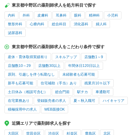
東京都中野区の薬剤師求人を処方科目で探す
内科
外科
皮膚科
耳鼻科
眼科
精神科
小児科
整形外科
心療内科
総合科目
消化器科
婦人科
泌尿器科
東京都中野区の薬剤師求人をこだわり条件で探す
産休・育休取得実績有り
スキルアップ
店舗数1～9
店舗数10～29
店舗数30以上
年間休日120日以上
原則、引越しを伴う転勤なし
未経験者も応募可能
新卒も応募可能
住宅補助（手当）あり
残業月10ｈ以下
土日休み（相談可含む）
総合門前
駅チカ
車通勤可
在宅業務あり
登録販売者の求人
夏～秋入職可
ハイキャリア
積極採用中の求人
WEB面接OK
近隣エリアで薬剤師求人を探す
大田区
世田谷区
渋谷区
杉並区
豊島区
北区