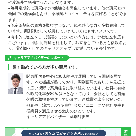
程度海外で勉強することができます。
●毎月定期的に薬局内での勉強会も開催しています。他の薬局との
合同での勉強会もあり、薬剤師のコミュニティを広げることができ
ます。
●認定薬剤師の資格を取得するなど、勉強熱心な方が多数在籍して
います。薬剤師として成長していきたい方にもオススメです。
●将来的に独立をして活躍をしたいという方には、分社独立制度も
ございます。既に同制度を利用して、独立をしている方も複数名お
り、薬剤師としてのキャリアアップも支援している会社です。
キャリアアドバイザーのレポート
長く勤めている方が多い薬局です。
関東圏内を中心に30店舗程度展開している調剤薬局で
す。本社機能が整っており、調剤薬局のあり方を見据え
て広い視野で薬局経営に取り組んでいます。社員の有給
休暇消化率が80％以上となっており、会社としても有給
休暇の取得を推進しています。達成賞や出産お祝い金、
観劇や一流ホテルでの新年会などユニークな福利厚生も
従業員を満足させる魅力のひとつです。
キャリアアドバイザー 薬剤師担当