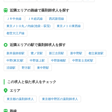
近隣エリアの路線で薬剤師求人を探す
ＪＲ中央線
ＪＲ総武線
西武新宿線
東京メトロ丸ノ内線(池袋－荻窪)
東京メトロ東西線
都営大江戸線
近隣エリアの駅で薬剤師求人を探す
新井薬師前駅
鷺ノ宮駅
新江古田駅
新中野駅
都立家政駅
中野(東京)駅
中野坂上駅
中野新橋駅
中野富士見町駅
沼袋駅
野方駅
東中野駅
この求人と似た求人をチェック
エリア
東京都の薬剤師求人
東京都中野区の薬剤師求人
路線