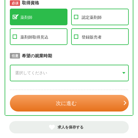
取得資格
必須
必須
薬剤師
認定薬剤師
薬剤師取得見込
登録販売者
取得予定年
希望の就業時期
必須
任意
年 3月
次に進む
求人を保存する