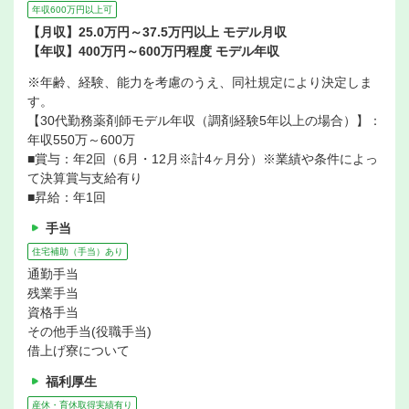
年収600万円以上可
【月収】25.0万円～37.5万円以上 モデル月収
【年収】400万円～600万円程度 モデル年収
※年齢、経験、能力を考慮のうえ、同社規定により決定しま
す。
【30代勤務薬剤師モデル年収（調剤経験5年以上の場合）】：
年収550万～600万
■賞与：年2回（6月・12月※計4ヶ月分）※業績や条件によっ
て決算賞与支給有り
■昇給：年1回
手当
住宅補助（手当）あり
通勤手当
残業手当
資格手当
その他手当(役職手当)
借上げ寮について
福利厚生
産休・育休取得実績有り