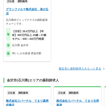
正社員
調剤薬局
グランファルマ株式会社 泉が丘
店
石川県内でトップクラスの調剤薬局
チェーンです。
【月収】26.0万円以上 【年
収】400万円以上 24歳～27歳
モデル：400～420万円程度
石川県 金沢市
IRいしかわ鉄道 西金沢駅
最近見た薬剤師求人をもっと見る
金沢市(石川県)エリアの薬剤師求人
正社員
調剤薬局
正社員
調剤薬局
株式会社スパーテル てまり薬局
株式会社スパーテル てまり古府
武蔵店
薬局