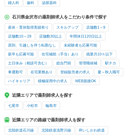
婦人科
歯科
泌尿器科
石川県金沢市の薬剤師求人をこだわり条件で探す
産休・育休取得実績有り
スキルアップ
店舗数1～9
店舗数10～29
店舗数30以上
年間休日120日以上
原則、引越しを伴う転勤なし
未経験者も応募可能
新卒も応募可能
住宅補助（手当）あり
残業月10ｈ以下
土日休み（相談可含む）
総合門前
管理職候補
駅チカ
車通勤可
在宅業務あり
登録販売者の求人
夏～秋入職可
ハイキャリア
積極採用中の求人
WEB面接OK
近隣エリアで薬剤師求人を探す
七尾市
小松市
輪島市
近隣エリアの路線で薬剤師求人を探す
北陸鉄道石川線
北陸鉄道浅野川線
IRいしかわ鉄道