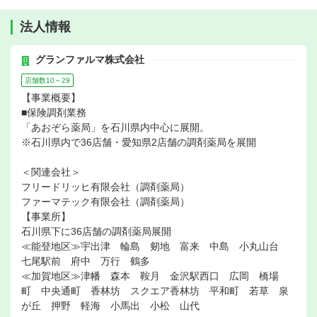
法人情報
グランファルマ株式会社
店舗数10～29
【事業概要】
■保険調剤業務
「あおぞら薬局」を石川県内中心に展開。
※石川県内で36店舗・愛知県2店舗の調剤薬局を展開
＜関連会社＞
フリードリッヒ有限会社（調剤薬局）
ファーマテック有限会社（調剤薬局）
【事業所】
石川県下に36店舗の調剤薬局展開
≪能登地区≫宇出津 輪島 剱地 富来 中島 小丸山台
七尾駅前 府中 万行 鶴多
≪加賀地区≫津幡 森本 鞍月 金沢駅西口 広岡 橋場
町 中央通町 香林坊 スクエア香林坊 平和町 若草 泉
が丘 押野 軽海 小馬出 小松 山代