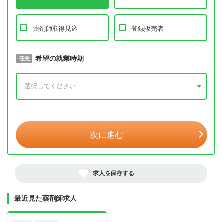
薬剤師取得見込
登録販売者
取得予定年
希望の就業時期
必須
任意
年 3月
次に進む
求人を保存する
最近見た薬剤師求人