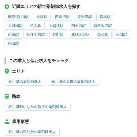
近隣エリアの駅で薬剤師求人を探す
磯部(石川)駅
金沢駅
西金沢駅
東金沢駅
森本駅
大河端駅
乙丸駅
上諸江駅
四十万駅
新西金沢駅
西泉駅
額住宅前駅
野町駅
北鉄金沢駅
馬替駅
三口駅
割出駅
この求人と似た求人をチェック
エリア
石川県の薬剤師求人
石川県金沢市の薬剤師求人
路線
石川県IRいしかわ鉄道の薬剤師求人
雇用形態
石川県の正社員の薬剤師求人