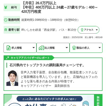
【月収】26.0万円以上
【年収】400万円以上 24歳～27歳モデル：400～
給与
420万円程度
勤務時間
就業時間1:09時00分～18時00分（休憩60分）
最寄り駅
IRいしかわ鉄道「西金沢駅」 バス・車10分
アクセス
更新日：2025/02/06 求人番号：483149
求人情報
法人情報
類似の求人
キャリアアドバイザーのレポート
石川県内でトップクラスの調剤薬局チェーンです。
音声入力電子薬歴、全自動分包機、散薬監査システムな
ど最新機器を導入しています。また、店舗内はカフェの
ような落ち着きのある内装が特徴です。
キャリアアドバイザー 薬剤師担当