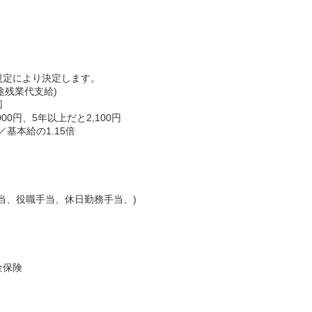
規定により決定します。
途残業代支給)
回
00円、5年以上だと2,100円
／基本給の1.15倍
当、役職手当、休日勤務手当、)
金保険