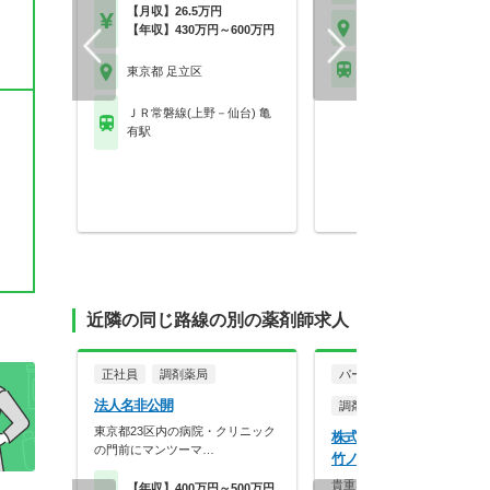
【月収】26.5万円
東京都 足立区
【年収】430万円～600万円
東武伊勢崎線 竹ノ塚駅
東京都 足立区
ＪＲ常磐線(上野－仙台) 亀
有駅
近隣の同じ路線の別の薬剤師求人
正社員
調剤薬局
パート・アルバイト
法人名非公開
調剤薬局
東京都23区内の病院・クリニック
株式会社セイワファーマ
の門前にマンツーマ…
竹ノ塚在宅センター
貴重な土日祝休み求人♪内勤
【年収】400万円～500万円