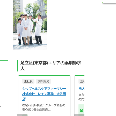
足立区(東京都)エリアの薬剤師求
人
正社員
調剤薬局
正社員
調剤薬局
シップヘルスケアファーマシー
法人名非公開
株式会社 レモン薬局 大谷田
東京都23区内の病院・クリ
店
の門前にマンツーマ…
在宅×研修×挑戦！グループ基盤の
い
【年収】400万円～50
安心感で最先端医療…
程度 24歳～30歳モデル