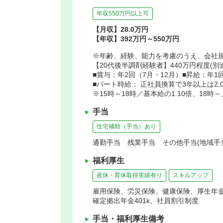
年収550万円以上可
【月収】28.0万円
【年収】392万円～550万円
※年齢、経験、能力を考慮のうえ、会社
【20代後半調剤経験者】440万円程度(別
■賞与：年2回（7月・12月）■昇給：年1
■パート時給： 正社員換算で3年以上は2,0
※15時～18時／基本給の1.10倍、18時～
手当
住宅補助（手当）あり
通勤手当 残業手当 その他手当(地域手
福利厚生
産休・育休取得実績有り
スキルアップ
雇用保険、労災保険、健康保険、厚生年
確定拠出年金401k、社員割引制度
手当・福利厚生備考