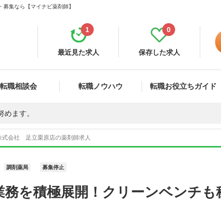
職・募集なら【マイナビ薬剤師】
1
0
最近見た求人
保存した求人
転職相談会
転職ノウハウ
転職お役立ちガイド
努めます。
株式会社 足立栗原店の薬剤師求人
調剤薬局
募集停止
業務を積極展開！クリーンベンチも