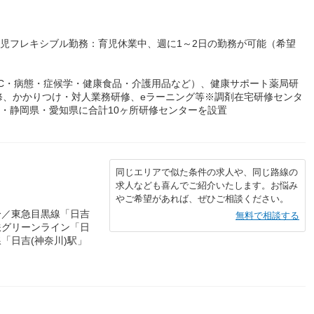
育児フレキシブル勤務：育児休業中、週に1～2日の勤務が可能（希望
C・病態・症候学・健康食品・介護用品など）、健康サポート薬局研
修、かかりつけ・対人業務研修、eラーニング等※調剤在宅研修センタ
県・静岡県・愛知県に合計10ヶ所研修センターを設置
同じエリアで似た条件の求人や、同じ路線の
求人なども喜んでご紹介いたします。お悩み
やご希望があれば、ぜひご相談ください。
分／東急目黒線「日吉
無料で相談する
鉄グリーンライン「日
線「日吉(神奈川)駅」