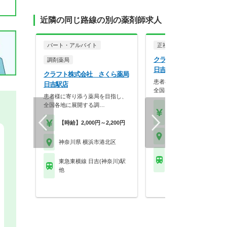
近隣の同じ路線の別の薬剤師求人
パート・アルバイト
正社員
調剤薬局
クラフト株式会社 さくら
調剤薬局
日吉駅店
クラフト株式会社 さくら薬局
患者様に寄り添う薬局を目指
日吉駅店
全国各地に展開する調…
患者様に寄り添う薬局を目指し、
全国各地に展開する調…
【年収】419万円～74
程度
【時給】2,000円～2,200円
神奈川県 横浜市港北区
神奈川県 横浜市港北区
東急東横線 日吉(神奈川
東急東横線 日吉(神奈川)駅
他
他