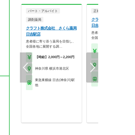
パート・アルバイト
正社員
調剤薬局
クラフト株式会社 さくら
調剤薬局
日吉駅店
クラフト株式会社 さくら薬局
患者様に寄り添う薬局を目指
日吉駅店
全国各地に展開する調…
患者様に寄り添う薬局を目指し、
全国各地に展開する調…
【年収】419万円～74
程度
【時給】2,000円～2,200円
神奈川県 横浜市港北区
神奈川県 横浜市港北区
東急東横線 日吉(神奈川
東急東横線 日吉(神奈川)駅
他
他