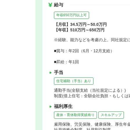
給与
年収650万円以上可
【月収】34.5万円～50.0万円
【年収】510万円～650万円
※経験、能力などを考慮の上、同社規定
■賞与：年2回（6月・12月支給）
■昇給：年1回
手当
住宅補助（手当）あり
通勤手当(全額支給（当社規定による）) 
制度(借上住宅：全額会社負担・もしくは家
福利厚生
産休・育休取得実績有り
スキルアップ
雇用保険、労災保険、健康保険、厚生年
社員持株会制度、社員割引制度