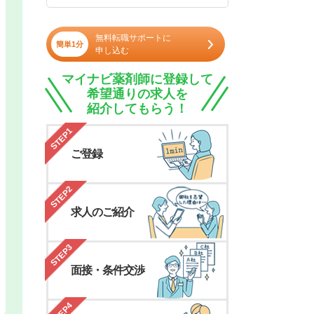
無料転職サポートに
簡単1分
申し込む
マイナビ薬剤師に登録して
希望通りの求人を
紹介してもらう！
STEP1
ご登録
STEP2
求人のご紹介
STEP3
面接・条件交渉
STEP4