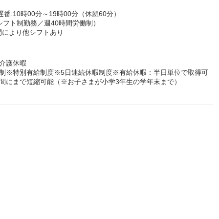
遅番:10時00分～19時00分（休憩60分）
シフト制勤務／週40時間労働制）
間により他シフトあり
介護休暇
制※特別有給制度※5日連続休暇制度※有給休暇：半日単位で取得可
間にまで短縮可能（※お子さまが小学3年生の学年末まで）