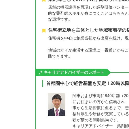
店舗の機器設備を再現した調剤研修センター
的な薬剤師スキルが身につくことはもちろん
な環境です。
住宅街立地を主体とした地域密着型の
住宅街を中心に創業当初から出店を続け、現
地域の方々が生活する環境に一番近いからこ
践できます。
キャリアアドバイザーのレポート
首都圏中心で経営基盤も安定！20時以
関東および東海に840店舗（2
にお住まいの方から信頼され、
事から生活習慣に至るまで、患
福利厚生や研修が充実している
験が積める調剤薬局です。
キャリアアドバイザー 薬剤師