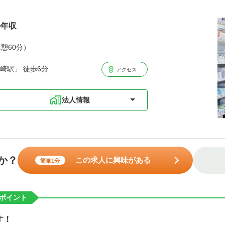
ル年収
休憩60分）
崎駅」 徒歩6分
アクセス
法人情報
か？
この求人に興味がある
簡単1分
ポイント
す！