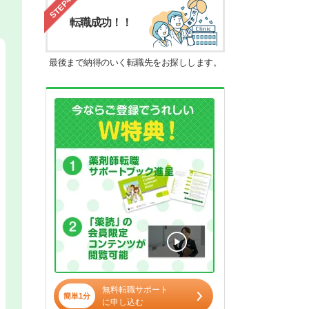
STEP4
転職成功！！
最後まで納得のいく転職先をお探しします。
無料転職サポート
簡単1分
に申し込む