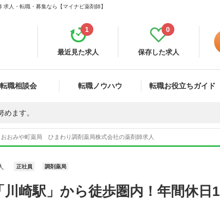
師 求人・転職・募集なら【マイナビ薬剤師】
1
0
最近見た求人
保存した求人
転職相談会
転職ノウハウ
転職お役立ちガイド
努めます。
おおみや町薬局 ひまわり調剤薬局株式会社の薬剤師求人
人
正社員
調剤薬局
川崎駅」から徒歩圏内！年間休日1