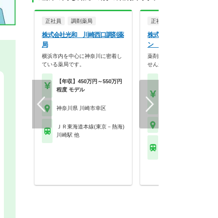
正社員
調剤薬局
正社員
調剤薬局
株式会社光和 川崎西口調剤薬
株式会社アポテーカ・ジャ
局
ン すこやか薬局 本店
横浜市内を中心に神奈川に密着し
薬剤師として幅広い経験を積
ている薬局です。
せんか？
【年収】450万円～550万円
【月収】32.0万円～46.
程度 モデル
円程度
【年収】450万円～65
程度
神奈川県 川崎市幸区
神奈川県 川崎市幸区
ＪＲ東海道本線(東京－熱海)
川崎駅 他
ＪＲ東海道本線(東京－
川崎駅 他