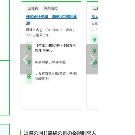
正社員
調剤薬局
正社員
調剤薬局
株式会社光和 川崎西口調剤薬
法人名非公開
局
未経験可能！年間休日120日
上！プライベート第一…
横浜市内を中心に神奈川に密着し
ている薬局です。
【年収】420万円～60
【年収】450万円～550万円
程度 モデル
神奈川県 川崎市幸区
神奈川県 川崎市幸区
ＪＲ横須賀線 新川崎駅
ＪＲ東海道本線(東京－熱海)
川崎駅 他
近隣の同じ路線の別の薬剤師求人