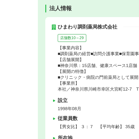
法人情報
ひまわり調剤薬局株式会社
店舗数10～29
【事業内容】
■調剤薬局の経営■訪問介護事業■保育園
【店舗展開】
■神奈川県：15店舗、健康スペース1店
【展開の特徴】
■クリニック・病院の門前薬局として展開
【事業所】
本社／神奈川県川崎市幸区大宮町12-7 TM
設立
1998年08月
従業員数
【男女比】 ３：７ 【平均年齢】 35歳
所在地