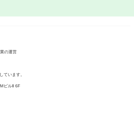
事業の運営
舗
しています。
ビルⅡ 6F