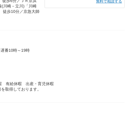
 徒歩6分／ＪＲ京浜
無料で相談する
(川崎－立川)「川崎
 徒歩10分／京急大師
）
遅番10時～19時
暇 有給休暇 出産・育児休暇
日を取得しております。