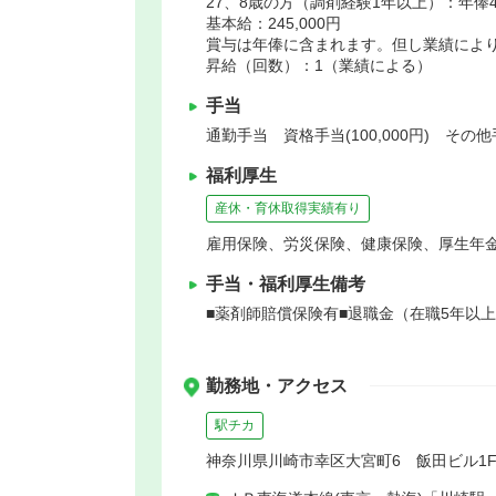
27、8歳の方（調剤経験1年以上）：年俸4
基本給：245,000円
賞与は年俸に含まれます。但し業績によ
昇給（回数）：1（業績による）
手当
通勤手当 資格手当(100,000円) その他
福利厚生
産休・育休取得実績有り
雇用保険、労災保険、健康保険、厚生年
手当・福利厚生備考
■薬剤師賠償保険有■退職金（在職5年以
勤務地・アクセス
駅チカ
神奈川県川崎市幸区大宮町6 飯田ビル1