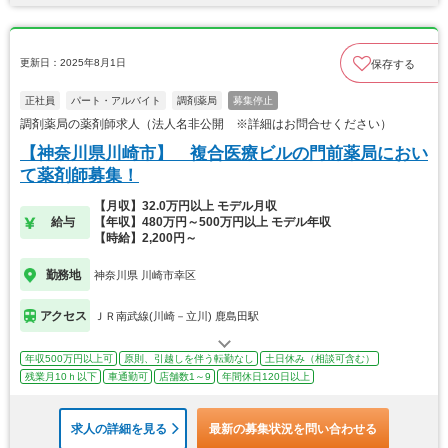
更新日：2025年8月1日
保存する
正社員
パート・アルバイト
調剤薬局
募集停止
調剤薬局の薬剤師求人（法人名非公開 ※詳細はお問合せください）
【神奈川県川崎市】 複合医療ビルの門前薬局におい
て薬剤師募集！
【月収】32.0万円以上 モデル月収
給与
【年収】480万円～500万円以上 モデル年収
【時給】2,200円～
勤務地
神奈川県 川崎市幸区
アクセス
ＪＲ南武線(川崎－立川) 鹿島田駅
年収500万円以上可
原則、引越しを伴う転勤なし
土日休み（相談可含む）
残業月10ｈ以下
車通勤可
店舗数1～9
年間休日120日以上
求人の詳細を見る
最新の募集状況を問い合わせる