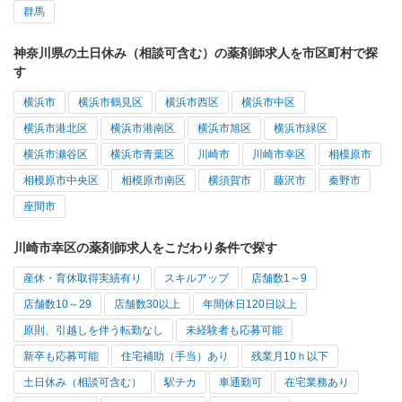
群馬
神奈川県の土日休み（相談可含む）の薬剤師求人を市区町村で探
す
横浜市
横浜市鶴見区
横浜市西区
横浜市中区
横浜市港北区
横浜市港南区
横浜市旭区
横浜市緑区
横浜市瀬谷区
横浜市青葉区
川崎市
川崎市幸区
相模原市
相模原市中央区
相模原市南区
横須賀市
藤沢市
秦野市
座間市
川崎市幸区の薬剤師求人をこだわり条件で探す
産休・育休取得実績有り
スキルアップ
店舗数1～9
店舗数10～29
店舗数30以上
年間休日120日以上
原則、引越しを伴う転勤なし
未経験者も応募可能
新卒も応募可能
住宅補助（手当）あり
残業月10ｈ以下
土日休み（相談可含む）
駅チカ
車通勤可
在宅業務あり