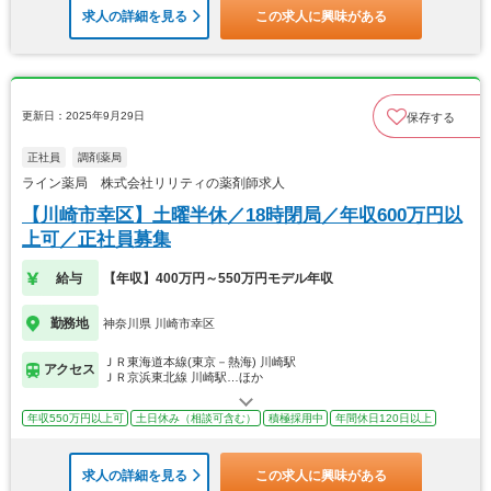
求人の詳細を見る
この求人に興味がある
更新日：2025年9月29日
保存する
正社員
調剤薬局
ライン薬局 株式会社リリティの薬剤師求人
【川崎市幸区】土曜半休／18時閉局／年収600万円以
上可／正社員募集
給与
【年収】400万円～550万円モデル年収
勤務地
神奈川県 川崎市幸区
ＪＲ東海道本線(東京－熱海) 川崎駅
アクセス
ＪＲ京浜東北線 川崎駅…ほか
年収550万円以上可
土日休み（相談可含む）
積極採用中
年間休日120日以上
求人の詳細を見る
この求人に興味がある