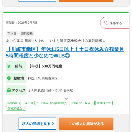
更新日：2026年5月7日
保存する
正社員
調剤薬局
あいら薬局 川崎さいわい やまと健康堂株式会社の薬剤師求人
【川崎市幸区】年休115日以上！土日祝休み☆残業月
5時間程度と少なめでWLB◎
給与
【年収】530万円程度
勤務地
神奈川県 川崎市幸区
アクセス
ＪＲ南武線(川崎－立川) 矢向駅
年収500万円以上可
土日休み（相談可含む）
残業月10ｈ以下
積極採用中
在宅業務あり
求人の詳細を見る
この求人に興味がある