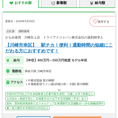
おすすめ順
新着順
給与順
更新日：2026年5月26日
保存する
正社員
調剤薬局
かもめ薬局 川崎矢上店 トライアドジャパン株式会社の薬剤師求人
【川崎市幸区】 駅チカ！便利！通勤時間の短縮にこ
だわる方におすすめです！
給与
【年収】400万円～550万円程度 モデル年収
勤務地
神奈川県 川崎市幸区
ＪＲ横須賀線 新川崎駅
アクセス
ＪＲ湘南新宿ライン線(武蔵小杉－大船) 新川崎駅
年収550万円以上可
未経験者も応募可能
原則、引越しを伴う転勤なし
土日休み（相談可含む）
残業月10ｈ以下
住宅補助（手当）あり
産休・育休取得実績有り
スキルアップ
車通勤可
店舗数10～29
積極採用中
夏～秋入職可
年間休日120日以上