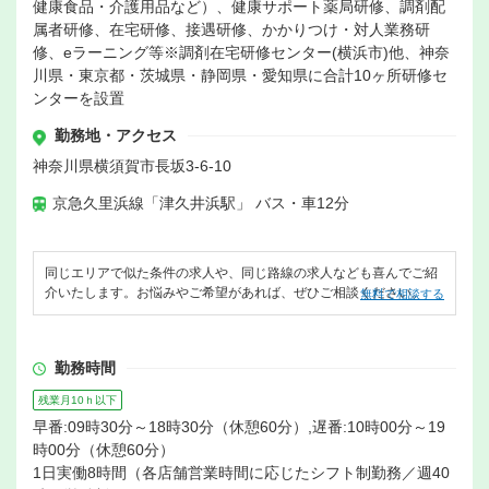
健康食品・介護用品など）、健康サポート薬局研修、調剤配
属者研修、在宅研修、接遇研修、かかりつけ・対人業務研
修、eラーニング等※調剤在宅研修センター(横浜市)他、神奈
川県・東京都・茨城県・静岡県・愛知県に合計10ヶ所研修セ
ンターを設置
勤務地・アクセス
神奈川県横須賀市長坂3-6-10
京急久里浜線「津久井浜駅」 バス・車12分
同じエリアで似た条件の求人や、同じ路線の求人なども喜んでご紹
介いたします。お悩みやご希望があれば、ぜひご相談ください。
無料で相談する
勤務時間
残業月10ｈ以下
早番:09時30分～18時30分（休憩60分）,遅番:10時00分～19
時00分（休憩60分）
1日実働8時間（各店舗営業時間に応じたシフト制勤務／週40