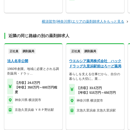
横須賀市(神奈川県)エリアの薬剤師求人をもっと見る
近隣の同じ路線の別の薬剤師求人
正社員
調剤薬局
正社員
調剤薬局
法人名非公開
ウエルシア薬局株式会社 ハック
ドラッグ久里浜駅前はろーど薬局
1960年創業。地域に必要とされる調
剤薬局・ドラッ…
暮らしを支える仕事だから、自分の
暮らしも大切に。業…
【月収】24.0万円
【年収】350万円～600万円程
【月収】33.5万円
度
【年収】515万円～650万円
神奈川県 横須賀市
神奈川県 横須賀市
京急久里浜線 ＹＲＰ野比駅
京急久里浜線 京急久里浜駅