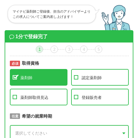
マイナビ薬剤師ご登録後、担当のアドバイザーより
この求人についてご案内差し上げます！
1分で登録完了
1
2
3
4
5
取得資格
必須
必須
薬剤師
認定薬剤師
薬剤師取得見込
登録販売者
取得予定年
希望の就業時期
必須
任意