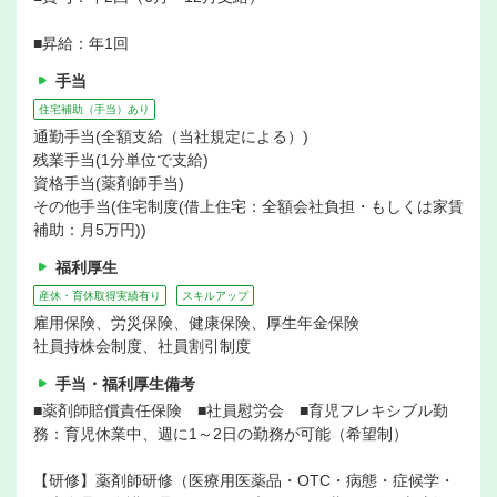
■昇給：年1回
手当
住宅補助（手当）あり
通勤手当(全額支給（当社規定による）)
残業手当(1分単位で支給)
資格手当(薬剤師手当)
その他手当(住宅制度(借上住宅：全額会社負担・もしくは家賃
補助：月5万円))
福利厚生
産休・育休取得実績有り
スキルアップ
雇用保険、労災保険、健康保険、厚生年金保険
社員持株会制度、社員割引制度
手当・福利厚生備考
■薬剤師賠償責任保険 ■社員慰労会 ■育児フレキシブル勤
務：育児休業中、週に1～2日の勤務が可能（希望制）
【研修】薬剤師研修（医療用医薬品・OTC・病態・症候学・