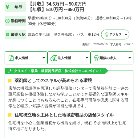
【月収】34.5万円～50.0万円
給与
【年収】510万円～650万円
早番:09時30分～18時30分（休憩60分）,遅番:10時00分～19時
勤務時間
00分（休憩60分）
最寄り駅
京急久里浜線「津久井浜駅」 バス・車12分
アクセス
更新日：2026/06/18 求人番号：466915
求人情報
法人情報
類似の求人
クリエイト薬局 横須賀長坂店 株式会社ク…のポイント
薬剤師としてのスキルが高められる環境
店舗の機器設備を再現した調剤研修センターで店舗着任前に一連の
薬局業務を模擬体験しながら学ぶことができ基礎的な薬剤師スキル
が身につくことはもちろんのこと、在宅専門研修や疾患に関する研
修など幅広い知識の習得が可能な環境です。
住宅街立地を主体とした地域密着型の店舗スタイル
住宅街を中心に創業当初から出店を続け、現在では9割以上が住宅
街立地になりました。