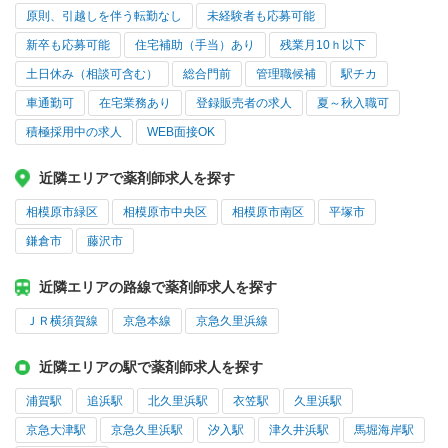
原則、引越しを伴う転勤なし
未経験者も応募可能
新卒も応募可能
住宅補助（手当）あり
残業月10ｈ以下
土日休み（相談可含む）
総合門前
管理職候補
駅チカ
車通勤可
在宅業務あり
登録販売者の求人
夏～秋入職可
積極採用中の求人
WEB面接OK
近隣エリアで薬剤師求人を探す
相模原市緑区
相模原市中央区
相模原市南区
平塚市
鎌倉市
藤沢市
近隣エリアの路線で薬剤師求人を探す
ＪＲ横須賀線
京急本線
京急久里浜線
近隣エリアの駅で薬剤師求人を探す
浦賀駅
追浜駅
北久里浜駅
衣笠駅
久里浜駅
京急大津駅
京急久里浜駅
汐入駅
津久井浜駅
馬堀海岸駅