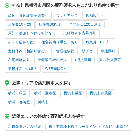
神奈川県横浜市泉区の薬剤師求人をこだわり条件で探す
産休・育休取得実績有り
スキルアップ
店舗数1～9
店舗数10～29
店舗数30以上
年間休日120日以上
原則、引越しを伴う転勤なし
未経験者も応募可能
新卒も応募可能
住宅補助（手当）あり
残業月10ｈ以下
土日休み（相談可含む）
管理職候補
駅チカ
車通勤可
在宅業務あり
登録販売者の求人
4月入職可
夏～秋入職可
積極採用中の求人
WEB面接OK
近隣エリアで薬剤師求人を探す
横浜市緑区
横浜市瀬谷区
横浜市栄区
横浜市青葉区
横浜市都筑区
川崎市
近隣エリアの路線で薬剤師求人を探す
相模鉄道いずみ野線
横浜市営地下鉄ブルーライン(あざみ野－湘南台)