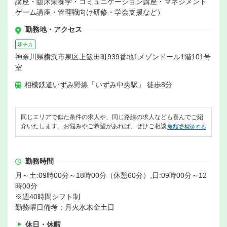
講座・臨床栄養学・コミュニケーション講座・マネジメント
ゲーム講座・管理職向け研修・学会支援など）
勤務地・アクセス
駅チカ
神奈川県横浜市泉区上飯田町939番地1メゾンドール1階101号
室
相模鉄道いずみ野線「いずみ中央駅」 徒歩8分
同じエリアで似た条件の求人や、同じ路線の求人なども喜んでご紹
介いたします。お悩みやご希望があれば、ぜひご相談ください。
無料で相談する
勤務時間
月～土:09時00分～18時00分（休憩60分）,日:09時00分～12
時00分
※週40時間シフト制
勤務曜日備考：月火水木金土日
休日・休暇