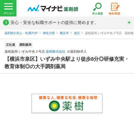
!
安心・安全な転職サポートの提供に努めます。
薬剤師の求人・転職TOP
神奈川県
横浜市
泉区
薬樹薬局 いずみ中央２号店 薬樹
正社員
調剤薬局
薬樹薬局 いずみ中央２号店
薬樹株式会社
の薬剤師求人
【横浜市泉区】いずみ中央駅より徒歩8分◎研修充実・
教育体制◎の大手調剤薬局