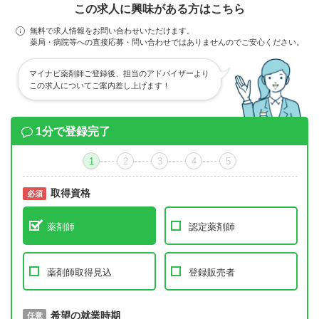
この求人に興味がある方はこちら
無料で求人情報をお問い合わせいただけます。
薬局・病院等への直接応募・問い合わせではありませんのでご安心ください。
マイナビ薬剤師ご登録後、担当のアドバイザーより
この求人についてご案内差し上げます！
1分で登録完了
1
2
3
4
5
取得資格
必須
必須
薬剤師
認定薬剤師
薬剤師取得見込
登録販売者
取得予定年
希望の就業時期
必須
任意