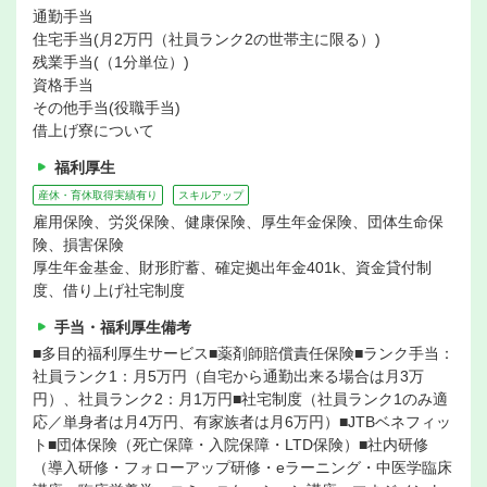
通勤手当
住宅手当(月2万円（社員ランク2の世帯主に限る）)
残業手当(（1分単位）)
資格手当
その他手当(役職手当)
借上げ寮について
福利厚生
産休・育休取得実績有り
スキルアップ
雇用保険、労災保険、健康保険、厚生年金保険、団体生命保
険、損害保険
厚生年金基金、財形貯蓄、確定拠出年金401k、資金貸付制
度、借り上げ社宅制度
手当・福利厚生備考
■多目的福利厚生サービス■薬剤師賠償責任保険■ランク手当：
社員ランク1：月5万円（自宅から通勤出来る場合は月3万
円）、社員ランク2：月1万円■社宅制度（社員ランク1のみ適
応／単身者は月4万円、有家族者は月6万円）■JTBベネフィッ
ト■団体保険（死亡保障・入院保障・LTD保険）■社内研修
（導入研修・フォローアップ研修・eラーニング・中医学臨床