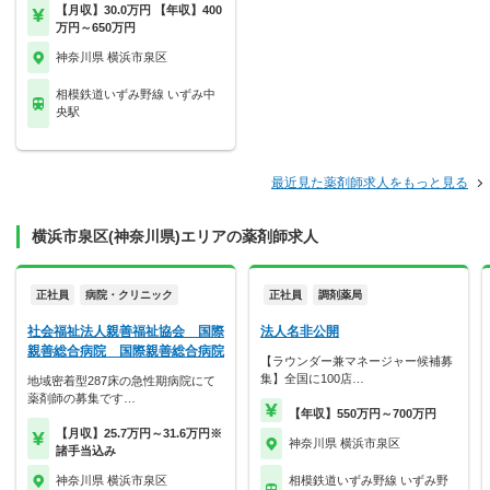
【月収】30.0万円 【年収】400
万円～650万円
神奈川県 横浜市泉区
相模鉄道いずみ野線 いずみ中
央駅
最近見た薬剤師求人をもっと見る
横浜市泉区(神奈川県)エリアの薬剤師求人
正社員
病院・クリニック
正社員
調剤薬局
社会福祉法人親善福祉協会 国際
法人名非公開
親善総合病院 国際親善総合病院
【ラウンダー兼マネージャー候補募
集】全国に100店…
地域密着型287床の急性期病院にて
薬剤師の募集です…
【年収】550万円～700万円
【月収】25.7万円～31.6万円※
神奈川県 横浜市泉区
諸手当込み
神奈川県 横浜市泉区
相模鉄道いずみ野線 いずみ野