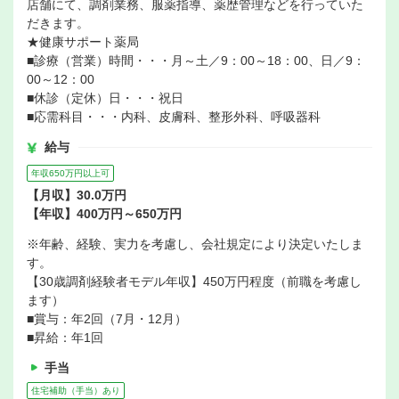
店舗にて、調剤業務、服薬指導、薬歴管理などを行っていた
だきます。
★健康サポート薬局
■診療（営業）時間・・・月～土／9：00～18：00、日／9：
00～12：00
■休診（定休）日・・・祝日
■応需科目・・・内科、皮膚科、整形外科、呼吸器科
給与
年収650万円以上可
【月収】30.0万円
【年収】400万円～650万円
※年齢、経験、実力を考慮し、会社規定により決定いたしま
す。
【30歳調剤経験者モデル年収】450万円程度（前職を考慮し
ます）
■賞与：年2回（7月・12月）
■昇給：年1回
手当
住宅補助（手当）あり