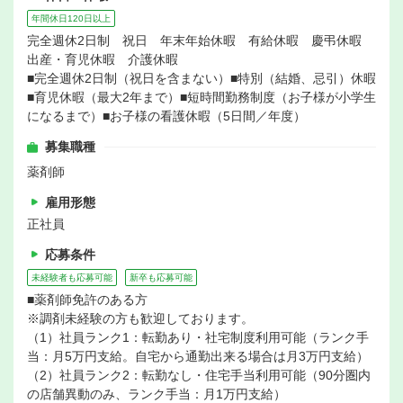
年間休日120日以上
完全週休2日制 祝日 年末年始休暇 有給休暇 慶弔休暇
出産・育児休暇 介護休暇
■完全週休2日制（祝日を含まない）■特別（結婚、忌引）休暇
■育児休暇（最大2年まで）■短時間勤務制度（お子様が小学生
になるまで）■お子様の看護休暇（5日間／年度）
募集職種
薬剤師
雇用形態
正社員
応募条件
未経験者も応募可能
新卒も応募可能
■薬剤師免許のある方
※調剤未経験の方も歓迎しております。
（1）社員ランク1：転勤あり・社宅制度利用可能（ランク手
当：月5万円支給。自宅から通勤出来る場合は月3万円支給）
（2）社員ランク2：転勤なし・住宅手当利用可能（90分圏内
の店舗異動のみ、ランク手当：月1万円支給）