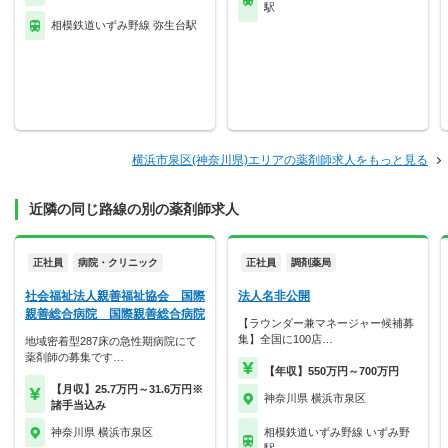
駅
相模鉄道いずみ野線 弥生台駅
横浜市泉区(神奈川県)エリアの薬剤師求人をもっと見る
近隣の同じ路線の別の薬剤師求人
正社員
病院・クリニック
正社員
調剤薬局
社会福祉法人親善福祉協会 国際
法人名非公開
親善総合病院 国際親善総合病院
【ラウンダー兼マネージャー候補募
集】全国に100店…
地域密着型287床の急性期病院にて
薬剤師の募集です…
【年収】550万円～700万円
【月収】25.7万円～31.6万円※
神奈川県 横浜市泉区
諸手当込み
神奈川県 横浜市泉区
相模鉄道いずみ野線 いずみ野