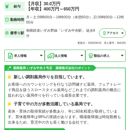
【月収】30.0万円
給与
【年収】400万円～650万円
月～土:09時00分～18時00分（休憩60分）,日:09時00分～12時
勤務時間
00分
相模鉄道いずみ野線「いずみ中央駅」 徒歩8
最寄り駅
アクセス
分
更新日：2026/06/18 求人番号：464326
求人情報
法人情報
類似の求人
薬樹薬局 いずみ中央２号店 薬樹株式会社のポイント
新しい調剤薬局作りを目指しています。
お客様へのカウンセリングを行なう訪問健ナビ薬局、フェアトレー
ド商品を扱うスロースタイル薬局などこれまでの調剤薬局の概念に
捉われない薬局作りを行っている成長企業です。
子育て中の方が多数活躍している薬局です。
産休・育休の取得実績が多数あり、年に60名程度が取得していま
す。育休復帰率は98%の実績があります。職場復帰後は時短勤務も
出来るため、育児中の方も長く働ける会社です。