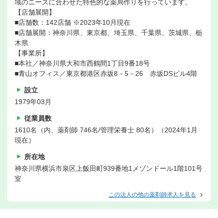
域のニーズに合わせた特色的な薬局作りを行っています。
【店舗展開】
■店舗数：142店舗 ※2023年10月現在
■店舗展開：神奈川県、東京都、埼玉県、千葉県、茨城県、栃
木県
【事業所】
■本社／神奈川県大和市西鶴間1丁目9番18号
■青山オフィス／東京都港区赤坂8－5－26 赤坂DSビル4階
設立
1979年03月
従業員数
1610名（内、薬剤師 746名/管理栄養士 80名）（2024年1月
現在）
所在地
神奈川県横浜市泉区上飯田町939番地1メゾンドール1階101号
室
この法人の他の薬剤師求人を見る