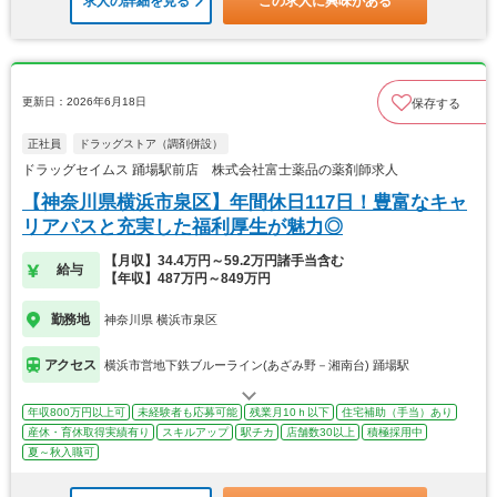
求人の詳細を見る
この求人に興味がある
更新日：2026年6月18日
保存する
正社員
ドラッグストア（調剤併設）
ドラッグセイムス 踊場駅前店 株式会社富士薬品の薬剤師求人
【神奈川県横浜市泉区】年間休日117日！豊富なキャ
リアパスと充実した福利厚生が魅力◎
【月収】34.4万円～59.2万円諸手当含む
給与
【年収】487万円～849万円
勤務地
神奈川県 横浜市泉区
アクセス
横浜市営地下鉄ブルーライン(あざみ野－湘南台) 踊場駅
年収800万円以上可
未経験者も応募可能
残業月10ｈ以下
住宅補助（手当）あり
産休・育休取得実績有り
スキルアップ
駅チカ
店舗数30以上
積極採用中
夏～秋入職可