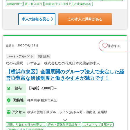
積極採用中
夏～秋入職可
年間休日120日以上
在宅業務あり
求人の詳細を見る
この求人に興味がある
更新日：2026年6月18日
保存する
パート・アルバイト
調剤薬局
なの花薬局 いずみ店 株式会社なの花東日本の薬剤師求人
【横浜市泉区】全国展開のグループ法人で安定した経
営◎豊富な研修制度と働きやすさが魅力です！
給与
【時給】2,000円～
勤務地
神奈川県 横浜市泉区
アクセス
横浜市営地下鉄ブルーライン(あざみ野－湘南台) 立場駅
原則、引越しを伴う転勤なし
産休・育休取得実績有り
スキルアップ
駅チカ
店舗数30以上
積極採用中