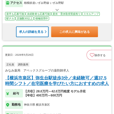
アクセス
相模鉄道いずみ野線 いずみ野駅
新卒も応募可能
未経験者も応募可能
産休・育休取得実績有り
スキルアップ
駅チカ
店舗数30以上
積極採用中
求人の詳細を見る
この求人に興味がある
更新日：2026年5月26日
保存する
正社員
調剤薬局
みなみ薬局 アペックスグループの薬剤師求人
【横浜市泉区】弥生台駅徒歩3分／未経験可／週37.5
時間シフト／在宅医療を学びたい方におすすめの求人
【月収】28.0万円～42.0万円程度 モデル月収
給与
【年収】400万円～600万円
勤務地
神奈川県 横浜市泉区