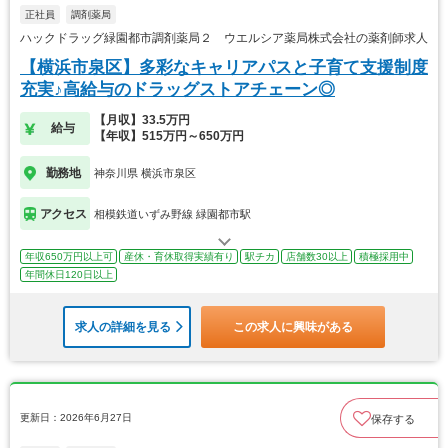
正社員
調剤薬局
ハックドラッグ緑園都市調剤薬局２ ウエルシア薬局株式会社の薬剤師求人
【横浜市泉区】多彩なキャリアパスと子育て支援制度
充実♪高給与のドラッグストアチェーン◎
【月収】33.5万円
給与
【年収】515万円～650万円
勤務地
神奈川県 横浜市泉区
アクセス
相模鉄道いずみ野線 緑園都市駅
年収650万円以上可
産休・育休取得実績有り
駅チカ
店舗数30以上
積極採用中
年間休日120日以上
求人の詳細を見る
この求人に興味がある
更新日：2026年6月27日
保存する