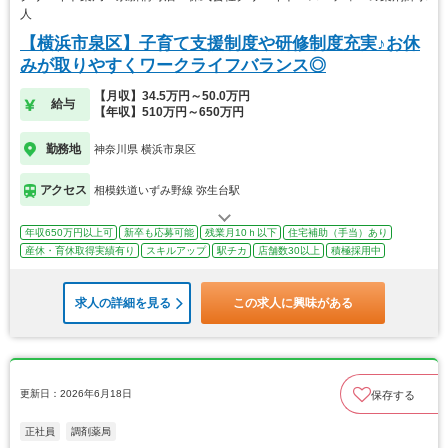
人
【横浜市泉区】子育て支援制度や研修制度充実♪お休
みが取りやすくワークライフバランス◎
【月収】34.5万円～50.0万円
給与
【年収】510万円～650万円
勤務地
神奈川県 横浜市泉区
アクセス
相模鉄道いずみ野線 弥生台駅
年収650万円以上可
新卒も応募可能
残業月10ｈ以下
住宅補助（手当）あり
産休・育休取得実績有り
スキルアップ
駅チカ
店舗数30以上
積極採用中
求人の詳細を見る
この求人に興味がある
更新日：2026年6月18日
保存する
正社員
調剤薬局