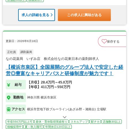
求人の詳細を見る
この求人に興味がある
更新日：2026年6月18日
保存する
正社員
調剤薬局
なの花薬局 いずみ店 株式会社なの花東日本の薬剤師求人
【横浜市泉区】全国展開のグループ法人で安定した経
営◎豊富なキャリアパスと研修制度が魅力です！
【月収】28.4万円～45.0万円
給与
【年収】411万円～550万円
勤務地
神奈川県 横浜市泉区
アクセス
横浜市営地下鉄ブルーライン(あざみ野－湘南台) 立場駅
年収550万円以上可
産休・育休取得実績有り
スキルアップ
駅チカ
店舗数30以上
積極採用中
夏～秋入職可
年間休日120日以上