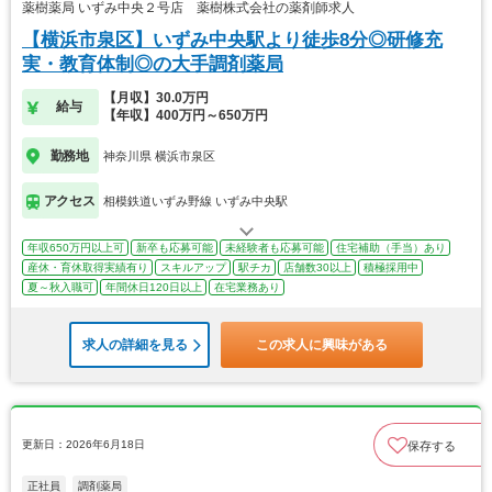
薬樹薬局 いずみ中央２号店 薬樹株式会社の薬剤師求人
【横浜市泉区】いずみ中央駅より徒歩8分◎研修充
実・教育体制◎の大手調剤薬局
【月収】30.0万円
給与
【年収】400万円～650万円
勤務地
神奈川県 横浜市泉区
アクセス
相模鉄道いずみ野線 いずみ中央駅
年収650万円以上可
新卒も応募可能
未経験者も応募可能
住宅補助（手当）あり
産休・育休取得実績有り
スキルアップ
駅チカ
店舗数30以上
積極採用中
夏～秋入職可
年間休日120日以上
在宅業務あり
求人の詳細を見る
この求人に興味がある
更新日：2026年6月18日
保存する
正社員
調剤薬局