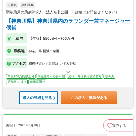
正社員
調剤薬局
調剤薬局の薬剤師求人（法人名非公開 ※詳細はお問合せください）
【神奈川県】神奈川県内のラウンダー兼マネージャー
候補
給与
【年収】550万円～700万円
勤務地
神奈川県 横浜市泉区
アクセス
相模鉄道いずみ野線 いずみ野駅
年収700万円以上可
未経験者も応募可能
産休・育休取得実績有り
駅チカ
店舗数30以上
積極採用中
求人の詳細を見る
この求人に興味がある
更新日：2026年6月18日
保存する