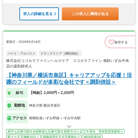
求人の詳細を見る
この求人に興味がある
更新日：2026年6月18日
保存する
パート・アルバイト
ドラッグストア（調剤併設）
株式会社ココカラファインヘルスケア ココカラファイン 相鉄いずみ中央
店の薬剤師求人
【神奈川県／横浜市泉区】キャリアアップを応援！活
躍のフィールドが多彩な会社です＜調剤併設＞
給与
【時給】2,000円～2,200円
勤務地
神奈川県 横浜市泉区
アクセス
相模鉄道いずみ野線 いずみ中央駅
新卒も応募可能
未経験者も応募可能
残業月10ｈ以下
産休・育休取得実績有り
駅チカ
店舗数30以上
積極採用中
在宅業務あり
WEB面接OK