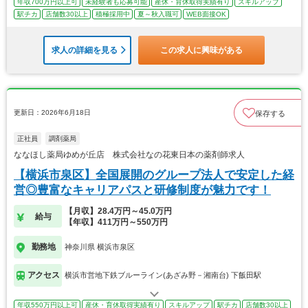
年収700万円以上可
未経験者も応募可能
産休・育休取得実績有り
スキルアップ
駅チカ
店舗数30以上
積極採用中
夏～秋入職可
WEB面接OK
求人の詳細を見る
この求人に興味がある
更新日：2026年6月18日
保存する
正社員
調剤薬局
ななほし薬局ゆめが丘店 株式会社なの花東日本の薬剤師求人
【横浜市泉区】全国展開のグループ法人で安定した経
営◎豊富なキャリアパスと研修制度が魅力です！
【月収】28.4万円～45.0万円
給与
【年収】411万円～550万円
勤務地
神奈川県 横浜市泉区
アクセス
横浜市営地下鉄ブルーライン(あざみ野－湘南台) 下飯田駅
年収550万円以上可
産休・育休取得実績有り
スキルアップ
駅チカ
店舗数30以上