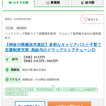
おすすめ順
新着順
給与順
更新日：2026年6月26日
保存する
正社員
調剤薬局
ハックドラッグ相鉄ライフ緑園都市薬局 ウエルシア薬局株式会社の薬剤師
求人
【神奈川県横浜市泉区】多彩なキャリアパスと子育て
支援制度充実♪高給与のドラッグストアチェーン◎
【月収】33.5万円
給与
【年収】515万円～650万円
勤務地
神奈川県 横浜市泉区
アクセス
相模鉄道いずみ野線 緑園都市駅
年収650万円以上可
産休・育休取得実績有り
駅チカ
店舗数30以上
積極採用中
年間休日120日以上