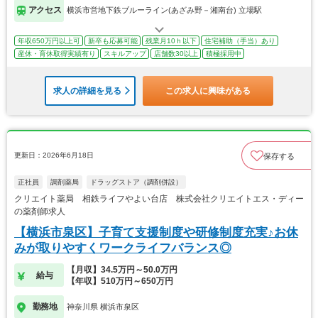
アクセス
横浜市営地下鉄ブルーライン(あざみ野－湘南台) 立場駅
年収650万円以上可
新卒も応募可能
残業月10ｈ以下
住宅補助（手当）あり
産休・育休取得実績有り
スキルアップ
店舗数30以上
積極採用中
求人の詳細を見る
この求人に興味がある
更新日：2026年6月18日
保存する
正社員
調剤薬局
ドラッグストア（調剤併設）
クリエイト薬局 相鉄ライフやよい台店 株式会社クリエイトエス・ディー
の薬剤師求人
【横浜市泉区】子育て支援制度や研修制度充実♪お休
みが取りやすくワークライフバランス◎
【月収】34.5万円～50.0万円
給与
【年収】510万円～650万円
勤務地
神奈川県 横浜市泉区