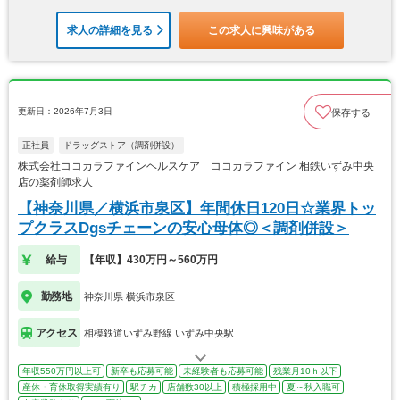
求人の詳細を見る
この求人に興味がある
更新日：2026年7月3日
保存する
正社員
ドラッグストア（調剤併設）
株式会社ココカラファインヘルスケア ココカラファイン 相鉄いずみ中央
店の薬剤師求人
【神奈川県／横浜市泉区】年間休日120日☆業界トッ
プクラスDgsチェーンの安心母体◎＜調剤併設＞
給与
【年収】430万円～560万円
勤務地
神奈川県 横浜市泉区
アクセス
相模鉄道いずみ野線 いずみ中央駅
年収550万円以上可
新卒も応募可能
未経験者も応募可能
残業月10ｈ以下
産休・育休取得実績有り
駅チカ
店舗数30以上
積極採用中
夏～秋入職可