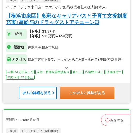
正社員
ドラッグストア（調剤併設）
ハックドラッグ中田店 ウエルシア薬局株式会社の薬剤師求人
【横浜市泉区】多彩なキャリアパスと子育て支援制度
充実♪高給与のドラッグストアチェーン◎
【月収】33.5万円
給与
【年収】515万円～650万円
勤務地
神奈川県 横浜市泉区
アクセス
横浜市営地下鉄ブルーライン(あざみ野－湘南台) 中田(神奈川)駅
年収650万円以上可
産休・育休取得実績有り
駅チカ
店舗数30以上
積極採用中
年間休日120日以上
求人の詳細を見る
この求人に興味がある
更新日：2026年6月18日
保存する
正社員
ドラッグストア（調剤併設）