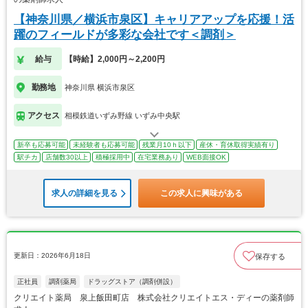
【神奈川県／横浜市泉区】キャリアアップを応援！活
躍のフィールドが多彩な会社です＜調剤＞
給与
【時給】2,000円～2,200円
勤務地
神奈川県 横浜市泉区
アクセス
相模鉄道いずみ野線 いずみ中央駅
新卒も応募可能
未経験者も応募可能
残業月10ｈ以下
産休・育休取得実績有り
駅チカ
店舗数30以上
積極採用中
在宅業務あり
WEB面接OK
求人の詳細を見る
この求人に興味がある
更新日：2026年6月18日
保存する
正社員
調剤薬局
ドラッグストア（調剤併設）
クリエイト薬局 泉上飯田町店 株式会社クリエイトエス・ディーの薬剤師