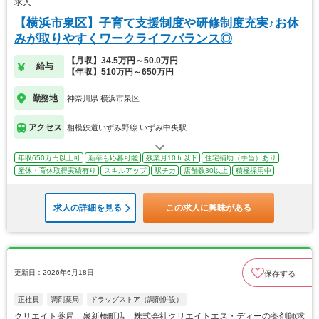
求人
【横浜市泉区】子育て支援制度や研修制度充実♪お休
みが取りやすくワークライフバランス◎
【月収】34.5万円～50.0万円
給与
【年収】510万円～650万円
勤務地
神奈川県 横浜市泉区
アクセス
相模鉄道いずみ野線 いずみ中央駅
年収650万円以上可
新卒も応募可能
残業月10ｈ以下
住宅補助（手当）あり
産休・育休取得実績有り
スキルアップ
駅チカ
店舗数30以上
積極採用中
求人の詳細を見る
この求人に興味がある
更新日：2026年6月18日
保存する
正社員
調剤薬局
ドラッグストア（調剤併設）
クリエイト薬局 泉新橋町店 株式会社クリエイトエス・ディーの薬剤師求