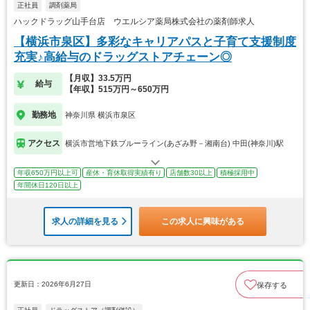
正社員
調剤薬局
ハックドラッグ山手台店 ウエルシア薬局株式会社の薬剤師求人
【横浜市泉区】多彩なキャリアパスと子育て支援制度
充実♪高給与のドラッグストアチェーン◎
【月収】33.5万円
給与
【年収】515万円～650万円
勤務地
神奈川県 横浜市泉区
アクセス
横浜市営地下鉄ブルーライン(あざみ野－湘南台) 中田(神奈川)駅
年収650万円以上可
産休・育休取得実績有り
店舗数30以上
積極採用中
年間休日120日以上
求人の詳細を見る
この求人に興味がある
更新日：2026年6月27日
保存する