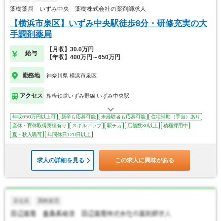
薬樹薬局 いずみ中央 薬樹株式会社の薬剤師求人
【横浜市泉区】いずみ中央駅徒歩8分・研修充実の大
手調剤薬局
【月収】30.0万円
給与
【年収】400万円～650万円
勤務地
神奈川県 横浜市泉区
アクセス
相模鉄道いずみ野線 いずみ中央駅
年収650万円以上可
新卒も応募可能
未経験者も応募可能
住宅補助（手当）あり
産休・育休取得実績有り
スキルアップ
駅チカ
店舗数30以上
積極採用中
夏～秋入職可
年間休日120日以上
求人の詳細を見る
この求人に興味がある