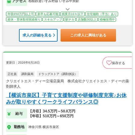
アクセス
相模鉄道いずみ野線 いずみ中央駅
年収650万円以上可
新卒も応募可能
残業月10ｈ以下
住宅補助（手当）あり
産休・育休取得実績有り
スキルアップ
駅チカ
店舗数30以上
積極採用中
求人の詳細を見る
この求人に興味がある
更新日：2026年6月18日
保存する
正社員
調剤薬局
ドラッグストア（調剤併設）
クリエイトエス・ディー立場店薬局 株式会社クリエイトエス・ディーの薬
剤師求人
【横浜市泉区】子育て支援制度や研修制度充実♪お休
みが取りやすくワークライフバランス◎
【月収】34.5万円～50.0万円
給与
【年収】510万円～650万円
勤務地
神奈川県 横浜市泉区