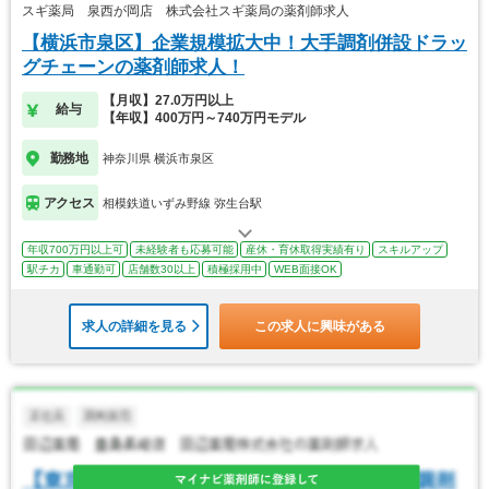
スギ薬局 泉西が岡店 株式会社スギ薬局の薬剤師求人
【横浜市泉区】企業規模拡大中！大手調剤併設ドラッ
グチェーンの薬剤師求人！
【月収】27.0万円以上
給与
【年収】400万円～740万円モデル
勤務地
神奈川県 横浜市泉区
アクセス
相模鉄道いずみ野線 弥生台駅
年収700万円以上可
未経験者も応募可能
産休・育休取得実績有り
スキルアップ
駅チカ
車通勤可
店舗数30以上
積極採用中
WEB面接OK
求人の詳細を見る
この求人に興味がある