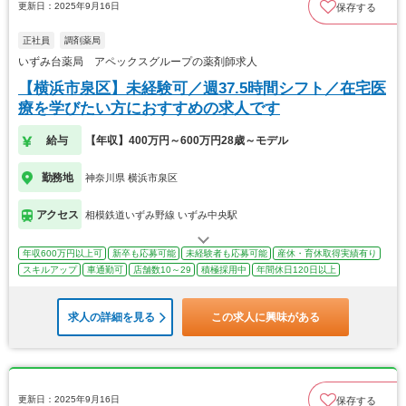
更新日：2025年9月16日
保存する
正社員
調剤薬局
いずみ台薬局 アペックスグループの薬剤師求人
【横浜市泉区】未経験可／週37.5時間シフト／在宅医
療を学びたい方におすすめの求人です
給与
【年収】400万円～600万円28歳～モデル
勤務地
神奈川県 横浜市泉区
アクセス
相模鉄道いずみ野線 いずみ中央駅
年収600万円以上可
新卒も応募可能
未経験者も応募可能
産休・育休取得実績有り
スキルアップ
車通勤可
店舗数10～29
積極採用中
年間休日120日以上
求人の詳細を見る
この求人に興味がある
更新日：2025年9月16日
保存する