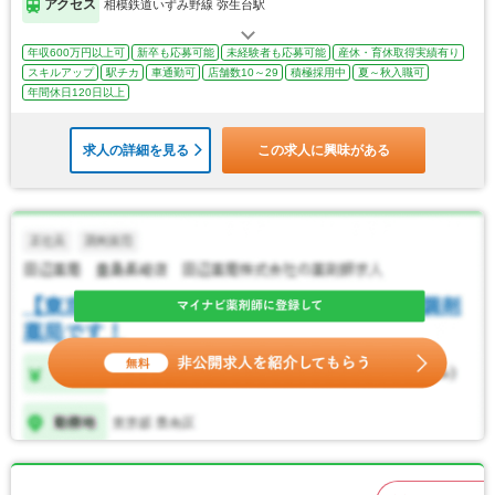
アクセス
相模鉄道いずみ野線 弥生台駅
年収600万円以上可
新卒も応募可能
未経験者も応募可能
産休・育休取得実績有り
スキルアップ
駅チカ
車通勤可
店舗数10～29
積極採用中
夏～秋入職可
年間休日120日以上
求人の詳細を見る
この求人に興味がある