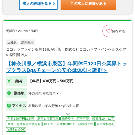
求人の詳細を見る
この求人に興味がある
更新日：2026年7月3日
保存する
正社員
調剤薬局
ココカラファイン薬局 ゆめが丘店 株式会社ココカラファインヘルスケア
の薬剤師求人
【神奈川県／横浜市泉区】年間休日120日☆業界トッ
プクラスDgsチェーンの安心母体◎＜調剤＞
給与
【年収】430万円～560万円
勤務地
神奈川県 横浜市泉区
アクセス
相模鉄道いずみ野線 いずみ中央駅
年収550万円以上可
新卒も応募可能
未経験者も応募可能
残業月10ｈ以下
産休・育休取得実績有り
駅チカ
店舗数30以上
積極採用中
在宅業務あり
WEB面接OK