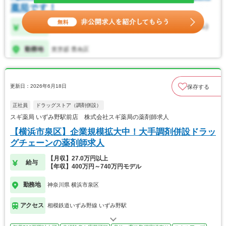
更新日：2026年6月18日
保存する
正社員
ドラッグストア（調剤併設）
スギ薬局 いずみ野駅前店 株式会社スギ薬局の薬剤師求人
【横浜市泉区】企業規模拡大中！大手調剤併設ドラッ
グチェーンの薬剤師求人
【月収】27.0万円以上
給与
【年収】400万円～740万円モデル
勤務地
神奈川県 横浜市泉区
アクセス
相模鉄道いずみ野線 いずみ野駅