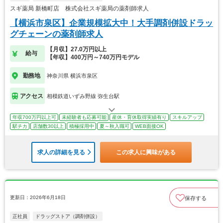
スギ薬局 新橋町店 株式会社スギ薬局の薬剤師求人
【横浜市泉区】企業規模拡大中！大手調剤併設ドラッ
グチェーンの薬剤師求人
【月収】27.0万円以上
給与
【年収】400万円～740万円モデル
勤務地
神奈川県 横浜市泉区
アクセス
相模鉄道いずみ野線 弥生台駅
年収700万円以上可
未経験者も応募可能
産休・育休取得実績有り
スキルアップ
駅チカ
店舗数30以上
積極採用中
夏～秋入職可
WEB面接OK
求人の詳細を見る
この求人に興味がある
更新日：2026年6月18日
保存する
正社員
ドラッグストア（調剤併設）