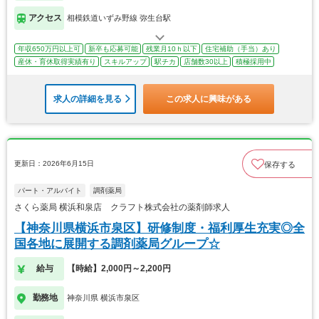
アクセス
相模鉄道いずみ野線 弥生台駅
年収650万円以上可
新卒も応募可能
残業月10ｈ以下
住宅補助（手当）あり
産休・育休取得実績有り
スキルアップ
駅チカ
店舗数30以上
積極採用中
求人の詳細を見る
この求人に興味がある
更新日：2026年6月15日
保存する
パート・アルバイト
調剤薬局
さくら薬局 横浜和泉店 クラフト株式会社の薬剤師求人
【神奈川県横浜市泉区】研修制度・福利厚生充実◎全
国各地に展開する調剤薬局グループ☆
給与
【時給】2,000円～2,200円
勤務地
神奈川県 横浜市泉区