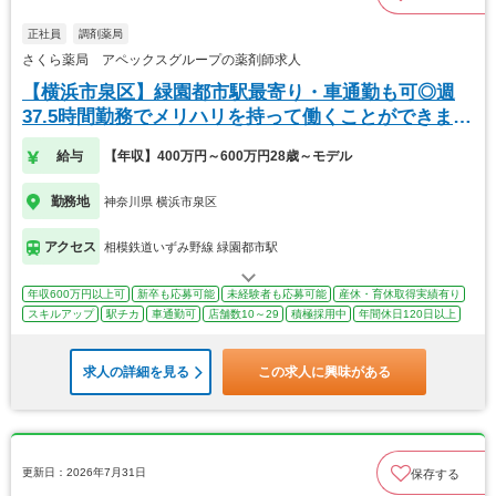
正社員
調剤薬局
さくら薬局 アペックスグループの薬剤師求人
【横浜市泉区】緑園都市駅最寄り・車通勤も可◎週
37.5時間勤務でメリハリを持って働くことができま
す！
給与
【年収】400万円～600万円28歳～モデル
勤務地
神奈川県 横浜市泉区
アクセス
相模鉄道いずみ野線 緑園都市駅
年収600万円以上可
新卒も応募可能
未経験者も応募可能
産休・育休取得実績有り
スキルアップ
駅チカ
車通勤可
店舗数10～29
積極採用中
年間休日120日以上
求人の詳細を見る
この求人に興味がある
更新日：2026年7月31日
保存する