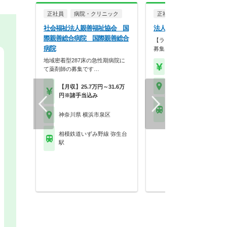
正社員
病院・クリニック
正社員
調剤薬局
社会福祉法人親善福祉協会 国
法人名非公開
際親善総合病院 国際親善総合
【ラウンダー兼マネージャー
病院
募集】全国に100店…
地域密着型287床の急性期病院に
【年収】550万円～70
て薬剤師の募集です…
神奈川県 横浜市泉区
【月収】25.7万円～31.6万
円※諸手当込み
相模鉄道いずみ野線 い
野駅
神奈川県 横浜市泉区
相模鉄道いずみ野線 弥生台
駅