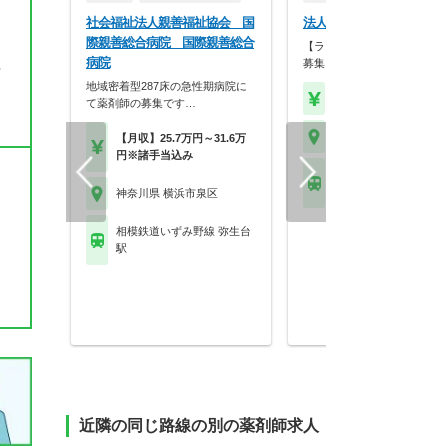
社会福祉法人親善福祉協会 国
法人名非公開
際親善総合病院 国際親善総合
【ラウンダー兼マネージャー
病院
募集】全国に100店…
帰
地域密着型287床の急性期病院に
【年収】550万円～70
て薬剤師の募集です…
神奈川県 横浜市泉区
【月収】25.7万円～31.6万
円※諸手当込み
相模鉄道いずみ野線 い
野駅
神奈川県 横浜市泉区
相模鉄道いずみ野線 弥生台
駅
近隣の同じ路線の別の薬剤師求人