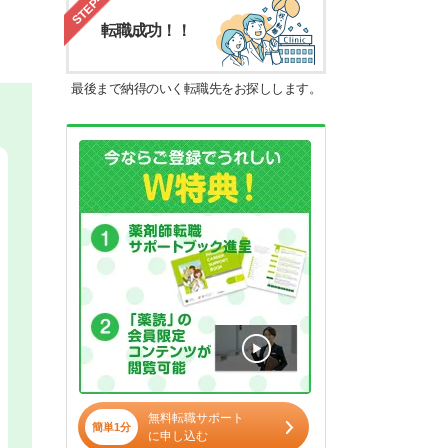
STEP4
転職成功！！
最後まで納得のいく転職先をお探しします。
無料転職サポート
簡単1分
に申し込む