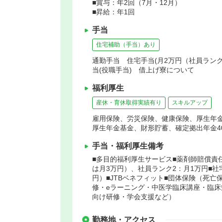
■賞与：年2回（7月・12月）
■昇給：年1回
手当
住宅補助（手当）あり
通勤手当 住宅手当(月2万円（社員ランク
当(役職手当) 借上げ寮について
福利厚生
産休・育休取得実績有り
スキルアップ
雇用保険、労災保険、健康保険、厚生年
厚生年金基金、財形貯蓄、確定拠出年金4
手当・福利厚生備考
■多目的福利厚生サービス■薬剤師賠償責
は月3万円）、社員ランク2：月1万円■
円）■JTBベネフィット■団体保険（死亡
修・eラーニング・中医学臨床講座・臨
向け研修・学会支援など）
勤務地・アクセス