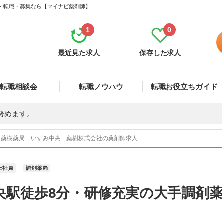
人・転職・募集なら【マイナビ薬剤師】
1
0
最近見た求人
保存した求人
転職相談会
転職ノウハウ
転職お役立ちガイド
努めます。
薬樹薬局 いずみ中央 薬樹株式会社の薬剤師求人
正社員
調剤薬局
央駅徒歩8分・研修充実の大手調剤