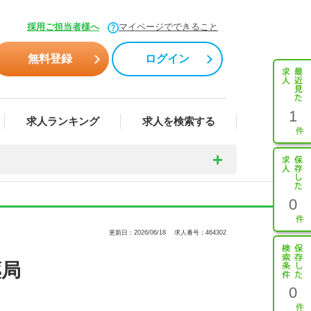
採用ご担当者様へ
マイページでできること
無料登録
ログイン
1
求人ランキング
求人を検索する
0
更新日：2026/06/18
求人番号：464302
薬局
0