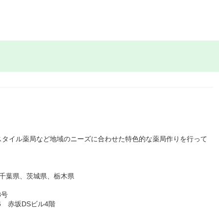
スタイル薬局など地域のニーズに合わせた特色的な薬局作りを行って
、千葉県、茨城県、栃木県
8号
6 赤坂DSビル4階