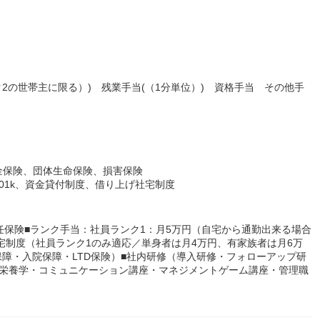
2の世帯主に限る）) 残業手当(（1分単位）) 資格手当 その他手
金保険、団体生命保険、損害保険
01k、資金貸付制度、借り上げ社宅制度
任保険■ランク手当：社員ランク1：月5万円（自宅から通勤出来る場合
社宅制度（社員ランク1のみ適応／単身者は月4万円、有家族者は月6万
保障・入院保障・LTD保険）■社内研修（導入研修・フォローアップ研
床栄養学・コミュニケーション講座・マネジメントゲーム講座・管理職