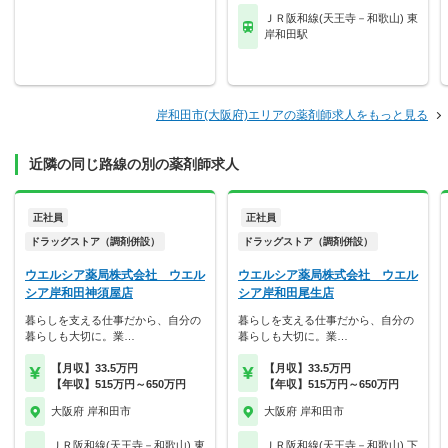
ＪＲ阪和線(天王寺－和歌山) 東
岸和田駅
岸和田市(大阪府)エリアの薬剤師求人をもっと見る
近隣の同じ路線の別の薬剤師求人
正社員
正社員
ドラッグストア（調剤併設）
ドラッグストア（調剤併設）
ウエルシア薬局株式会社 ウエル
ウエルシア薬局株式会社 ウエル
シア岸和田神須屋店
シア岸和田尾生店
暮らしを支える仕事だから、自分の
暮らしを支える仕事だから、自分の
暮らしも大切に。業…
暮らしも大切に。業…
【月収】33.5万円
【月収】33.5万円
【年収】515万円～650万円
【年収】515万円～650万円
大阪府 岸和田市
大阪府 岸和田市
ＪＲ阪和線(天王寺－和歌山) 東
ＪＲ阪和線(天王寺－和歌山) 下