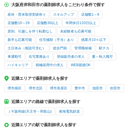
大阪府岸和田市の薬剤師求人をこだわり条件で探す
産休・育休取得実績有り
スキルアップ
店舗数1～9
店舗数10～29
店舗数30以上
年間休日120日以上
原則、引越しを伴う転勤なし
未経験者も応募可能
新卒も応募可能
住宅補助（手当）あり
残業月10ｈ以下
土日休み（相談可含む）
総合門前
管理職候補
駅チカ
車通勤可
在宅業務あり
登録販売者の求人
夏～秋入職可
ハイキャリア
積極採用中の求人
WEB面接OK
近隣エリアで薬剤師求人を探す
堺市南区
堺市北区
堺市美原区
豊中市
池田市
吹田市
近隣エリアの路線で薬剤師求人を探す
ＪＲ阪和線(天王寺－和歌山)
南海電気鉄道
近隣エリアの駅で薬剤師求人を探す