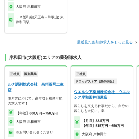
大阪府 岸和田市
ＪＲ阪和線(天王寺－和歌山) 東
岸和田駅
最近見た薬剤師求人をもっと見る
岸和田市(大阪府)エリアの薬剤師求人
正社員
調剤薬局
正社員
ドラッグストア（調剤併設）
ルナ調剤株式会社 泉州薬局土生
店
ウエルシア薬局株式会社 ウエル
シア岸和田神須屋店
働き方に応じて、高年収も相談可能
の求人です！
暮らしを支える仕事だから、自分の
暮らしも大切に。業…
【年収】600万円～750万円
【月収】33.5万円
大阪府 岸和田市
【年収】515万円～650万円
※お問い合わせください
大阪府 岸和田市