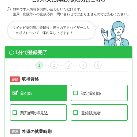
無料で求人情報をお問い合わせいただけます。
薬局・病院等への直接応募・問い合わせではありませんのでご安心ください。
マイナビ薬剤師ご登録後、担当のアドバイザーより
この求人についてご案内差し上げます！
1分で登録完了
1
2
3
4
5
取得資格
必須
必須
薬剤師
認定薬剤師
薬剤師取得見込
登録販売者
取得予定年
希望の就業時期
必須
任意