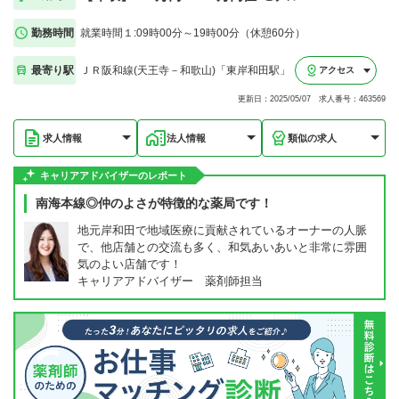
勤務時間
就業時間１:09時00分～19時00分（休憩60分）
最寄り駅
ＪＲ阪和線(天王寺－和歌山)「東岸和田駅」
アクセス
更新日：2025/05/07 求人番号：463569
求人情報
法人情報
類似の求人
キャリアアドバイザーのレポート
南海本線◎仲のよさが特徴的な薬局です！
地元岸和田で地域医療に貢献されているオーナーの人脈
で、他店舗との交流も多く、和気あいあいと非常に雰囲
気のよい店舗です！
キャリアアドバイザー 薬剤師担当