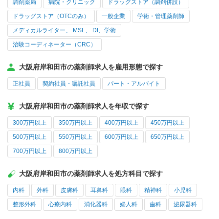
調剤薬局
病院・クリニック
ドラッグストア（調剤併設）
ドラッグストア（OTCのみ）
一般企業
学術・管理薬剤師
メディカルライター、 MSL、 DI、学術
治験コーディネーター（CRC）
大阪府岸和田市の薬剤師求人を雇用形態で探す
正社員
契約社員・嘱託社員
パート・アルバイト
大阪府岸和田市の薬剤師求人を年収で探す
300万円以上
350万円以上
400万円以上
450万円以上
500万円以上
550万円以上
600万円以上
650万円以上
700万円以上
800万円以上
大阪府岸和田市の薬剤師求人を処方科目で探す
内科
外科
皮膚科
耳鼻科
眼科
精神科
小児科
整形外科
心療内科
消化器科
婦人科
歯科
泌尿器科