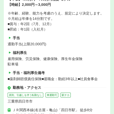
【時給】2,000円～3,000円
※年齢、経験、能力を考慮のうえ、規定により決定します。
※月給は年俸を14分割です。
■賞与：年2回（7月、12月）
■昇給：年1回（入社月）
手当
通勤手当(上限20,000円)
福利厚生
雇用保険、労災保険、健康保険、厚生年金保険
駐車場
手当・福利厚生備考
■薬剤師賠償責任保険■退職金：勤続3年以上■社員食事会
勤務地・アクセス
原則、引越しを伴う転勤なし
車通勤可
駅チカ
三重県四日市市
ＪＲ関西本線(名古屋－亀山)「四日市駅」 徒歩8分