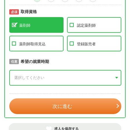
取得資格
必須
必須
薬剤師
認定薬剤師
薬剤師取得見込
登録販売者
取得予定年
希望の就業時期
必須
任意
年 3月
次に進む
求人を保存する