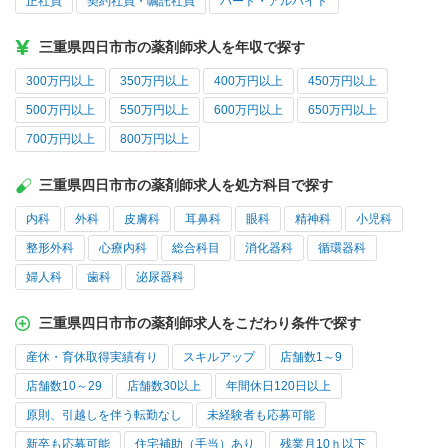
正社員
契約社員・嘱託社員
パート・アルバイト
三重県四日市市の薬剤師求人を年収で探す
300万円以上
350万円以上
400万円以上
450万円以上
500万円以上
550万円以上
600万円以上
650万円以上
700万円以上
800万円以上
三重県四日市市の薬剤師求人を処方科目で探す
内科
外科
皮膚科
耳鼻科
眼科
精神科
小児科
整形外科
心療内科
総合科目
消化器科
循環器科
婦人科
歯科
泌尿器科
三重県四日市市の薬剤師求人をこだわり条件で探す
産休・育休取得実績有り
スキルアップ
店舗数1～9
店舗数10～29
店舗数30以上
年間休日120日以上
原則、引越しを伴う転勤なし
未経験者も応募可能
新卒も応募可能
住宅補助（手当）あり
残業月10ｈ以下