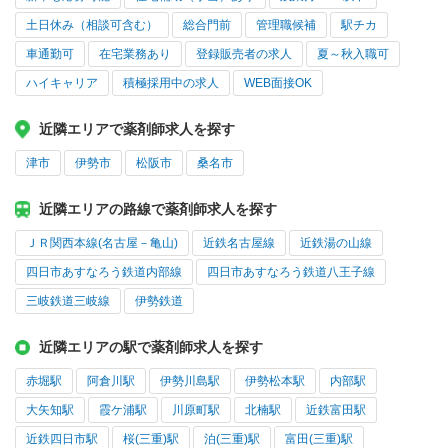
土日休み（相談可含む）
総合門前
管理職候補
駅チカ
車通勤可
在宅業務あり
登録販売者の求人
夏～秋入職可
ハイキャリア
積極採用中の求人
WEB面接OK
近隣エリアで薬剤師求人を探す
津市
伊勢市
松阪市
桑名市
近隣エリアの路線で薬剤師求人を探す
ＪＲ関西本線(名古屋－亀山)
近鉄名古屋線
近鉄湯の山線
四日市あすなろう鉄道内部線
四日市あすなろう鉄道八王子線
三岐鉄道三岐線
伊勢鉄道
近隣エリアの駅で薬剤師求人を探す
赤堀駅
阿倉川駅
伊勢川島駅
伊勢松本駅
内部駅
大矢知駅
霞ケ浦駅
川原町駅
北楠駅
近鉄富田駅
近鉄四日市駅
桜(三重)駅
泊(三重)駅
富田(三重)駅