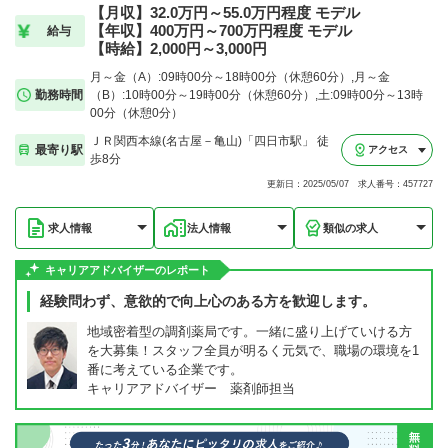
【月収】32.0万円～55.0万円程度 モデル
【年収】400万円～700万円程度 モデル
給与
【時給】2,000円～3,000円
月～金（A）:09時00分～18時00分（休憩60分）,月～金
勤務時間
（B）:10時00分～19時00分（休憩60分）,土:09時00分～13時
00分（休憩0分）
ＪＲ関西本線(名古屋－亀山)「四日市駅」 徒
最寄り駅
アクセス
歩8分
更新日：2025/05/07 求人番号：457727
求人情報
法人情報
類似の求人
キャリアアドバイザーのレポート
経験問わず、意欲的で向上心のある方を歓迎します。
地域密着型の調剤薬局です。一緒に盛り上げていける方
を大募集！スタッフ全員が明るく元気で、職場の環境を1
番に考えている企業です。
キャリアアドバイザー 薬剤師担当