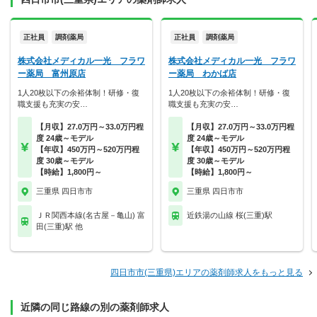
正社員
調剤薬局
正社員
調剤薬局
株式会社メディカル一光 フラワ
株式会社メディカル一光 フラワ
ー薬局 富州原店
ー薬局 わかば店
1人20枚以下の余裕体制！研修・復
1人20枚以下の余裕体制！研修・復
職支援も充実の安…
職支援も充実の安…
【月収】27.0万円～33.0万円程
【月収】27.0万円～33.0万円程
度 24歳～モデル
度 24歳～モデル
【年収】450万円～520万円程
【年収】450万円～520万円程
度 30歳～モデル
度 30歳～モデル
【時給】1,800円～
【時給】1,800円～
三重県 四日市市
三重県 四日市市
ＪＲ関西本線(名古屋－亀山) 富
近鉄湯の山線 桜(三重)駅
田(三重)駅 他
四日市市(三重県)エリアの薬剤師求人をもっと見る
近隣の同じ路線の別の薬剤師求人