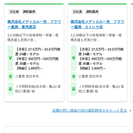
正社員
調剤薬局
正社員
調剤薬局
株式会社メディカル一光 フラワ
株式会社メディカル一光 フラワ
ー薬局 富州原店
ー薬局 カトレヤ店
1人20枚以下の余裕体制！研修・復
1人20枚以下の余裕体制！研修・復
職支援も充実の安…
職支援も充実の安…
【月収】27.0万円～33.0万円程
【月収】27.0万円～33.0万円程
度 24歳～モデル
度 24歳～モデル
【年収】450万円～520万円程
【年収】450万円～520万円程
度 30歳～モデル
度 30歳～モデル
【時給】1,800円～
【時給】1,800円～
三重県 四日市市
三重県 四日市市
ＪＲ関西本線(名古屋－亀山) 富
ＪＲ関西本線(名古屋－亀山) 富
田(三重)駅 他
田(三重)駅 他
近隣の同じ路線の別の薬剤師求人をもっと見る