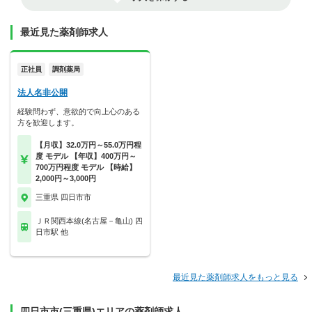
最近見た薬剤師求人
正社員
調剤薬局
法人名非公開
経験問わず、意欲的で向上心のある
方を歓迎します。
【月収】32.0万円～55.0万円程
度 モデル 【年収】400万円～
700万円程度 モデル 【時給】
2,000円～3,000円
三重県 四日市市
ＪＲ関西本線(名古屋－亀山) 四
日市駅 他
最近見た薬剤師求人をもっと見る
四日市市(三重県)エリアの薬剤師求人