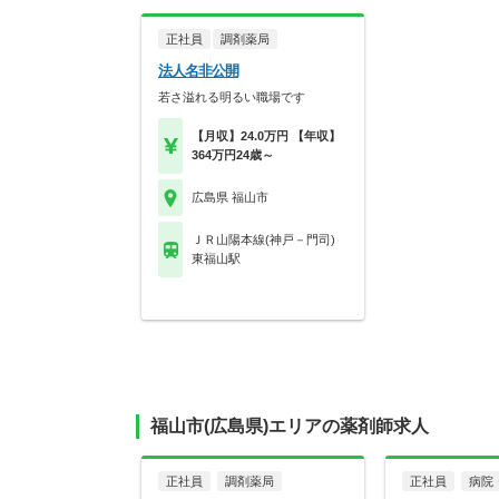
正社員
調剤薬局
法人名非公開
若さ溢れる明るい職場です
【月収】24.0万円 【年収】
364万円24歳～
広島県 福山市
ＪＲ山陽本線(神戸－門司)
東福山駅
福山市(広島県)エリアの薬剤師求人
正社員
調剤薬局
正社員
病院