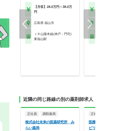
【月収】28.0万円～38.0万
【年収】350万円～60
円
程度
広島県 福山市
広島県 福山市
ＪＲ山陽本線(神戸－門司)
ＪＲ山陽本線(神戸－門
東福山駅
東福山駅
近隣の同じ路線の別の薬剤師求人
正社員
調剤薬局
正社員
病院・クリニッ
株式会社未来の医薬研究所 み
医療法人社団生和会 福山
らい薬局
ビリテーション病院