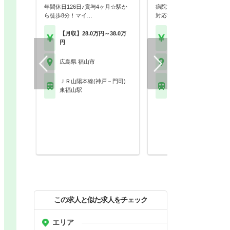
年間休日126日♪賞与4ヶ月☆駅か
病院での薬剤師勤務♪服薬指
ら徒歩8分！マイ…
対応することも可能で…
【月収】28.0万円～38.0万
【年収】350万円～60
円
程度
広島県 福山市
広島県 福山市
ＪＲ山陽本線(神戸－門司)
ＪＲ山陽本線(神戸－門
東福山駅
東福山駅
この求人と似た求人をチェック
エリア