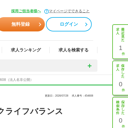
採用ご担当者様へ
マイページでできること
無料登録
ログイン
1
求人ランキング
求人を検索する
608（法人名非公開）
0
更新日：2026/07/28
求人番号：454608
クライフバランス
0