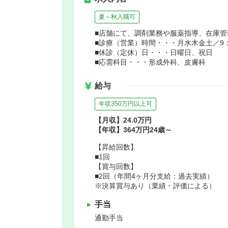
夏～秋入職可
■店舗にて、調剤業務や服薬指導、在庫
■診療（営業）時間・・・月水木金土／9：00
■休診（定休）日・・・日曜日、祝日
■応需科目・・・形成外科、皮膚科
給与
年収350万円以上可
【月収】24.0万円
【年収】364万円24歳～
【昇給回数】
■1回
【賞与回数】
■2回（年間4ヶ月分支給：過去実績）
※決算賞与あり（業績・評価による）
手当
通勤手当