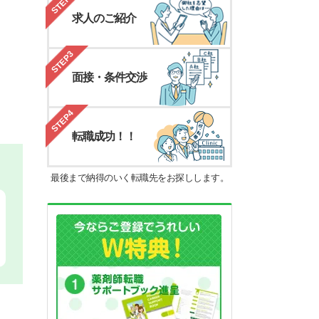
STEP2
求人のご紹介
STEP3
面接・条件交渉
STEP4
転職成功！！
最後まで納得のいく転職先をお探しします。