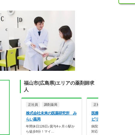
福山市(広島県)エリアの薬剤師求
人
正社員
調剤薬局
正社員
病院・クリニッ
株式会社未来の医薬研究所 み
医療法人社団生和会 福山
らい薬局
ビリテーション病院
年間休日126日♪賞与4ヶ月☆駅か
病院での薬剤師勤務♪服薬指
ら徒歩8分！マイ…
対応することも可能で…