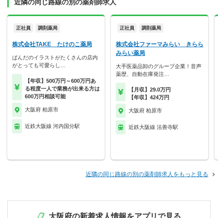
近隣の同じ路線の別の薬剤師求人
正社員
調剤薬局
正社員
調剤薬局
株式会社TAKE たけのこ薬局
株式会社ファーマみらい きらら
みらい薬局
ぱんだのイラストがたくさんの店内
がとっても可愛らし…
大手医薬品卸のグループ企業！音声
薬歴、自動在庫発注…
【年収】500万円～600万円あ
る程度一人で業務が出来る方は
【月収】29.0万円
600万円相談可能
【年収】424万円
大阪府 柏原市
大阪府 柏原市
近鉄大阪線 河内国分駅
近鉄大阪線 法善寺駅
近隣の同じ路線の別の薬剤師求人をもっと見る
大阪府の新着求人情報をアプリで見る