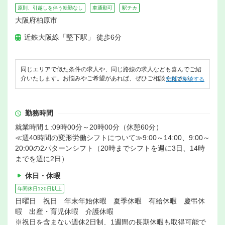
原則、引越しを伴う転勤なし
車通勤可
駅チカ
大阪府柏原市
近鉄大阪線「堅下駅」 徒歩6分
同じエリアで似た条件の求人や、同じ路線の求人なども喜んでご紹
介いたします。お悩みやご希望があれば、ぜひご相談ください。
無料で相談する
勤務時間
就業時間１:09時00分～20時00分（休憩60分）
≪週40時間の変形労働シフトについて≫9:00～14:00、9:00～
20:00の2パターンシフト（20時までシフトを週に3日、14時
までを週に2日）
休日・休暇
年間休日120日以上
日曜日 祝日 年末年始休暇 夏季休暇 有給休暇 慶弔休
暇 出産・育児休暇 介護休暇
※祝日を含まない週休2日制、1週間の長期休暇も取得可能で