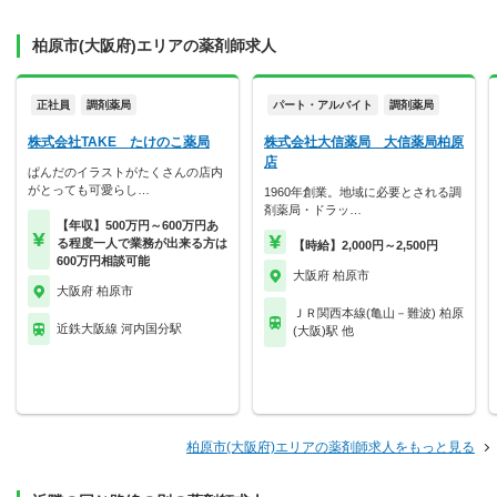
柏原市(大阪府)エリアの薬剤師求人
正社員
調剤薬局
パート・アルバイト
調剤薬局
株式会社TAKE たけのこ薬局
株式会社大信薬局 大信薬局柏原
店
ぱんだのイラストがたくさんの店内
がとっても可愛らし…
1960年創業。地域に必要とされる調
剤薬局・ドラッ…
【年収】500万円～600万円あ
る程度一人で業務が出来る方は
【時給】2,000円～2,500円
600万円相談可能
大阪府 柏原市
大阪府 柏原市
ＪＲ関西本線(亀山－難波) 柏原
近鉄大阪線 河内国分駅
(大阪)駅 他
柏原市(大阪府)エリアの薬剤師求人をもっと見る