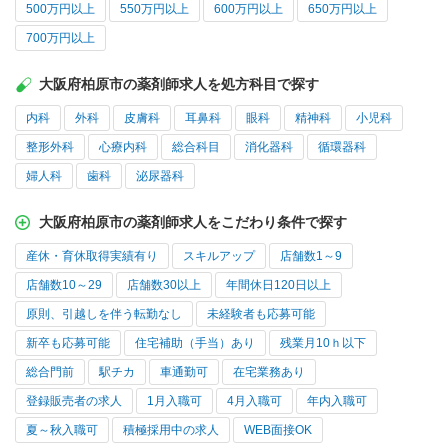
500万円以上
550万円以上
600万円以上
650万円以上
700万円以上
大阪府柏原市の薬剤師求人を処方科目で探す
内科
外科
皮膚科
耳鼻科
眼科
精神科
小児科
整形外科
心療内科
総合科目
消化器科
循環器科
婦人科
歯科
泌尿器科
大阪府柏原市の薬剤師求人をこだわり条件で探す
産休・育休取得実績有り
スキルアップ
店舗数1～9
店舗数10～29
店舗数30以上
年間休日120日以上
原則、引越しを伴う転勤なし
未経験者も応募可能
新卒も応募可能
住宅補助（手当）あり
残業月10ｈ以下
総合門前
駅チカ
車通勤可
在宅業務あり
登録販売者の求人
1月入職可
4月入職可
年内入職可
夏～秋入職可
積極採用中の求人
WEB面接OK