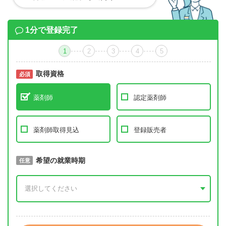
1分で登録完了
1
2
3
4
5
取得資格
必須
必須
薬剤師
認定薬剤師
薬剤師取得見込
登録販売者
取得予定年
希望の就業時期
必須
任意
年 3月