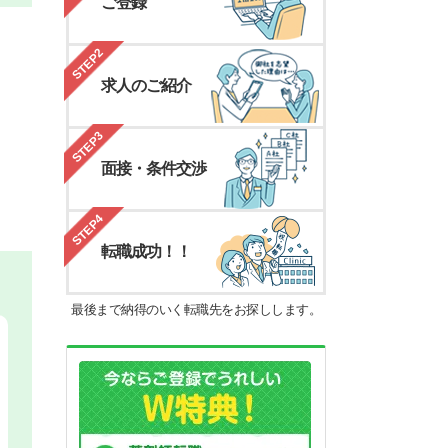
ご登録
STEP2
求人のご紹介
STEP3
面接・条件交渉
STEP4
転職成功！！
最後まで納得のいく転職先をお探しします。