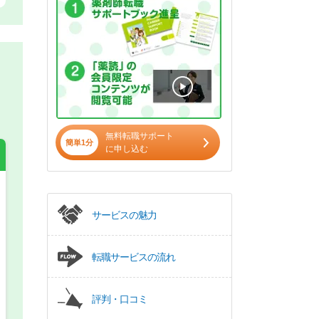
無料転職サポート
簡単1分
に申し込む
希望の働き方
必須
サービスの魅力
正社員
転職サービスの流れ
パート(週4日～5日)
評判・口コミ