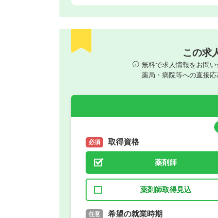
この求
無料で求人情報をお問い
薬局・病院等への直接応
取得資格
必須
薬剤師
薬剤師取得見込
取得予定年
希望の就業時期
必須
任意