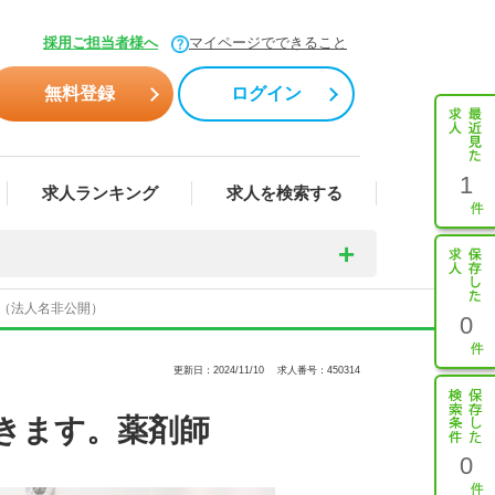
採用ご担当者様へ
マイページでできること
無料登録
ログイン
1
求人ランキング
求人を検索する
4（法人名非公開）
0
更新日：2024/11/10
求人番号：450314
きます。薬剤師
0