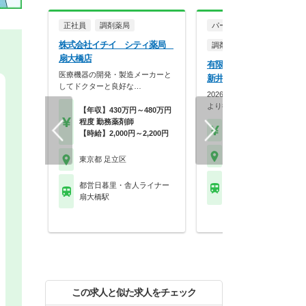
正社員
調剤薬局
パート・アルバイト
株式会社イチイ シティ薬局
調剤薬局
扇大橋店
有限会社下田調剤センター
医療機器の開発・製造メーカーと
新井大師店（仮名）
してドクターと良好な…
2026年10月1日オープン！最
より徒歩圏内で…
【年収】430万円～480万円
程度 勤務薬剤師
【時給】2,000円～
【時給】2,000円～2,200円
東京都 足立区
東京都 足立区
都営日暮里・舎人ライ
都営日暮里・舎人ライナー
西新井大師西駅
扇大橋駅
この求人と似た求人をチェック