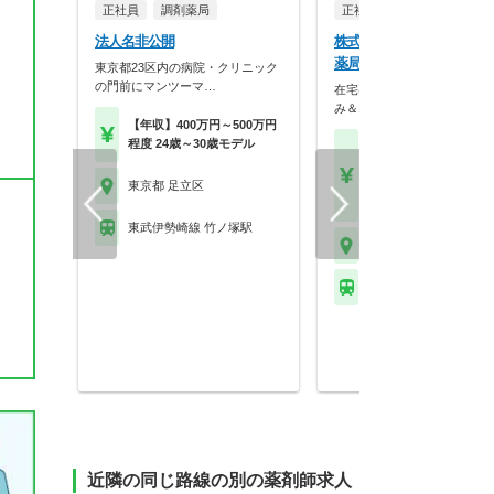
正社員
調剤薬局
正社員
法人名非公開
株式会社エクラシア ハピ
薬局 竹ノ塚店
東京都23区内の病院・クリニック
の門前にマンツーマ…
在宅専門×系列施設調剤！土
み＆18時帰宅でWL…
【年収】400万円～500万円
程度 24歳～30歳モデル
【月収】41.8万円～50.
円
【年収】502万円～61
東京都 足立区
程度
東武伊勢崎線 竹ノ塚駅
東京都 足立区
※お問い合わせくださ
近隣の同じ路線の別の薬剤師求人