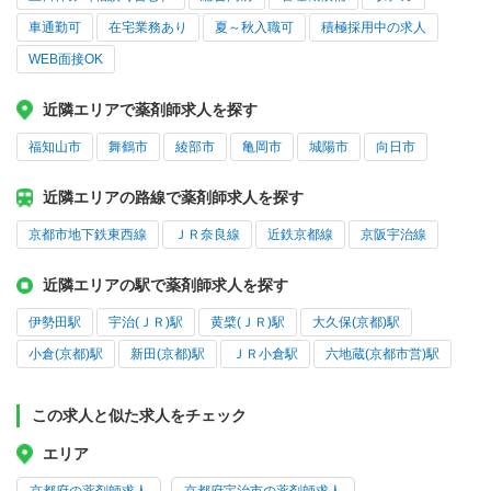
車通勤可
在宅業務あり
夏～秋入職可
積極採用中の求人
WEB面接OK
近隣エリアで薬剤師求人を探す
福知山市
舞鶴市
綾部市
亀岡市
城陽市
向日市
近隣エリアの路線で薬剤師求人を探す
京都市地下鉄東西線
ＪＲ奈良線
近鉄京都線
京阪宇治線
近隣エリアの駅で薬剤師求人を探す
伊勢田駅
宇治(ＪＲ)駅
黄檗(ＪＲ)駅
大久保(京都)駅
小倉(京都)駅
新田(京都)駅
ＪＲ小倉駅
六地蔵(京都市営)駅
この求人と似た求人をチェック
エリア