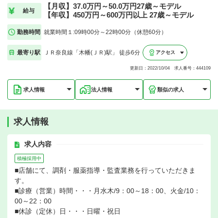
【月収】37.0万円～50.0万円27歳～モデル
給与
【年収】450万円～600万円以上 27歳～モデル
勤務時間
就業時間１:09時00分～22時00分（休憩60分）
最寄り駅
ＪＲ奈良線「木幡(ＪＲ)駅」 徒歩6分
アクセス
更新日：2022/10/04 求人番号：444109
求人情報
法人情報
類似の求人
求人情報
求人内容
積極採用中
■店舗にて、調剤・服薬指導・監査業務を行っていただきま
す。
■診療（営業）時間・・・月水木/9：00～18：00、火金/10：
00～22：00
■休診（定休）日・・・日曜・祝日