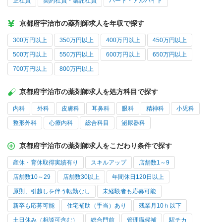
正社員
契約社員・嘱託社員
パート・アルバイト
京都府宇治市の薬剤師求人を年収で探す
300万円以上
350万円以上
400万円以上
450万円以上
500万円以上
550万円以上
600万円以上
650万円以上
700万円以上
800万円以上
京都府宇治市の薬剤師求人を処方科目で探す
内科
外科
皮膚科
耳鼻科
眼科
精神科
小児科
整形外科
心療内科
総合科目
泌尿器科
京都府宇治市の薬剤師求人をこだわり条件で探す
産休・育休取得実績有り
スキルアップ
店舗数1～9
店舗数10～29
店舗数30以上
年間休日120日以上
原則、引越しを伴う転勤なし
未経験者も応募可能
新卒も応募可能
住宅補助（手当）あり
残業月10ｈ以下
土日休み（相談可含む）
総合門前
管理職候補
駅チカ