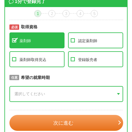
1分で登録完了
1
2
3
4
5
取得資格
必須
必須
薬剤師
認定薬剤師
薬剤師取得見込
登録販売者
取得予定年
希望の就業時期
必須
任意
年 3月
次に進む