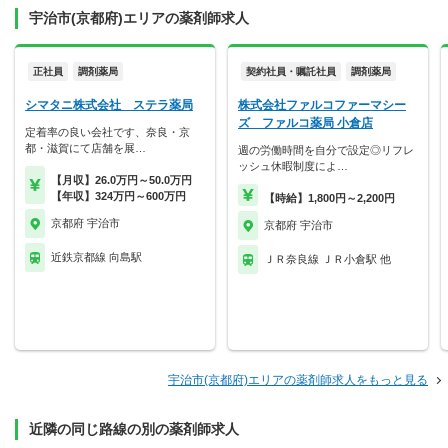
宇治市(京都府)エリアの薬剤師求人
正社員
調剤薬局
契約社員・嘱託社員
調剤薬局
シマタニ株式会社 ステラ薬局
株式会社ファルコファーマシー
ズ ファルコ薬局 小倉店
定着率の良い会社です、奈良・京
都・滋賀にて店舗を展…
週の労働時間を自分で設定◎リフレ
ッシュ休暇制度によ…
【月収】26.0万円～50.0万円
【年収】324万円～600万円
【時給】1,800円～2,200円
京都府 宇治市
京都府 宇治市
近鉄京都線 向島駅
ＪＲ奈良線 ＪＲ小倉駅 他
宇治市(京都府)エリアの薬剤師求人をもっと見る
近隣の同じ路線の別の薬剤師求人