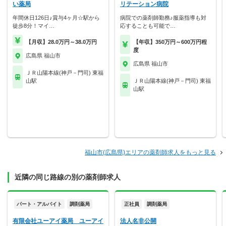
い薬局
リテーション病院
年間休日126日♪賞与4ヶ月☆駅から
病院での薬剤師勤務♪服薬指導も対
徒歩8分！マイ…
応することも可能で…
【月収】28.0万円～38.0万円
【年収】350万円～600万円程
度
広島県 福山市
広島県 福山市
ＪＲ山陽本線(神戸－門司) 東福
山駅
ＪＲ山陽本線(神戸－門司) 東福
山駅
福山市(広島県)エリアの薬剤師求人をもっと見る
近隣の同じ路線の別の薬剤師求人
パート・アルバイト
調剤薬局
正社員
調剤薬局
有限会社ユーアイ薬局 ユーアイ
法人名非公開