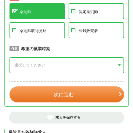
薬剤師
認定薬剤師
薬剤師取得見込
登録販売者
取得予定年
希望の就業時期
必須
任意
年 3月
次に進む
求人を保存する
最近見た薬剤師求人