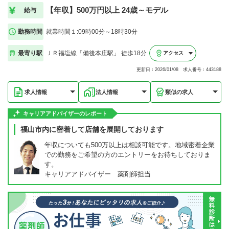
【年収】500万円以上 24歳～モデル
給与
勤務時間
就業時間１:09時00分～18時30分
最寄り駅
ＪＲ福塩線「備後本庄駅」 徒歩18分
アクセス
更新日：2026/01/08 求人番号：443188
求人情報
法人情報
類似の求人
キャリアアドバイザーのレポート
福山市内に密着して店舗を展開しております
年収についても500万以上は相談可能です。地域密着企業
での勤務をご希望の方のエントリーをお待ちしておりま
す。
キャリアアドバイザー 薬剤師担当