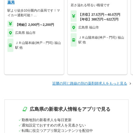
薬局
若さ溢れる明るい職場です
駅より徒歩10分圏内の薬局です！マ
【月収】27.5万円～40.0万円
イカー通勤可能！…
【年収】388万円～622万円
【時給】2,000円～2,200円
広島県 福山市
広島県 福山市
ＪＲ山陽本線(神戸－門司) 福山
駅 他
ＪＲ山陽本線(神戸－門司) 福山
駅 他
近隣の同じ路線の別の薬剤師求人をもっと見る
広島県の新着求人情報をアプリで見る
勤務地別の新着求人を毎日更新
通知設定でおすすめの求人を見逃さない
転職に役立つアプリ限定コンテンツを配信中