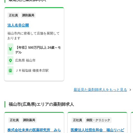
正社員
調剤薬局
法人名非公開
福山市内に密着して店舗を展開して
おります
【年収】500万円以上 24歳～モ
デル
広島県 福山市
ＪＲ福塩線 備後本庄駅
最近見た薬剤師求人をもっと見る
福山市(広島県)エリアの薬剤師求人
正社員
調剤薬局
正社員
病院・クリニック
株式会社未来の医薬研究所 みら
医療法人社団生和会 福山リハビ