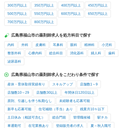
300万円以上
350万円以上
400万円以上
450万円以上
500万円以上
550万円以上
600万円以上
650万円以上
700万円以上
800万円以上
広島県福山市の薬剤師求人を処方科目で探す
内科
外科
皮膚科
耳鼻科
眼科
精神科
小児科
整形外科
心療内科
総合科目
消化器科
婦人科
歯科
泌尿器科
広島県福山市の薬剤師求人をこだわり条件で探す
産休・育休取得実績有り
スキルアップ
店舗数1～9
店舗数10～29
店舗数30以上
年間休日120日以上
原則、引越しを伴う転勤なし
未経験者も応募可能
新卒も応募可能
住宅補助（手当）あり
残業月10ｈ以下
土日休み（相談可含む）
総合門前
管理職候補
駅チカ
車通勤可
在宅業務あり
登録販売者の求人
夏～秋入職可