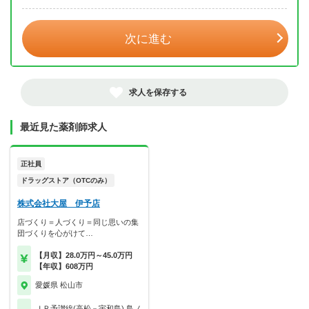
年 3月
次に進む
求人を保存する
最近見た薬剤師求人
正社員
ドラッグストア（OTCのみ）
株式会社大屋 伊予店
店づくり＝人づくり＝同じ思いの集
団づくりを心がけて…
【月収】28.0万円～45.0万円
【年収】608万円
愛媛県 松山市
ＪＲ予讃線(高松－宇和島) 鳥ノ