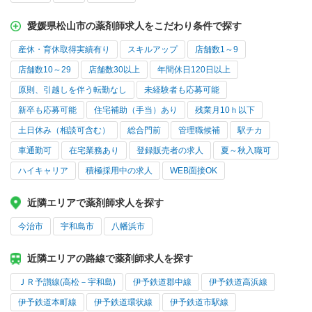
愛媛県松山市の薬剤師求人をこだわり条件で探す
産休・育休取得実績有り
スキルアップ
店舗数1～9
店舗数10～29
店舗数30以上
年間休日120日以上
原則、引越しを伴う転勤なし
未経験者も応募可能
新卒も応募可能
住宅補助（手当）あり
残業月10ｈ以下
土日休み（相談可含む）
総合門前
管理職候補
駅チカ
車通勤可
在宅業務あり
登録販売者の求人
夏～秋入職可
ハイキャリア
積極採用中の求人
WEB面接OK
近隣エリアで薬剤師求人を探す
今治市
宇和島市
八幡浜市
近隣エリアの路線で薬剤師求人を探す
ＪＲ予讃線(高松－宇和島)
伊予鉄道郡中線
伊予鉄道高浜線
伊予鉄道本町線
伊予鉄道環状線
伊予鉄道市駅線