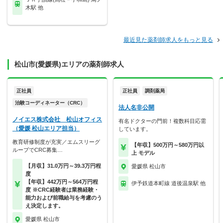
木駅 他
最近見た薬剤師求人をもっと見る
松山市(愛媛県)エリアの薬剤師求人
正社員
正社員
調剤薬局
治験コーディネーター（CRC）
法人名非公開
ノイエス株式会社 松山オフィス
有名ドクターの門前！複数科目応需
（愛媛 松山エリア担当）
しています。
教育研修制度が充実／エムスリーグ
【年収】500万円～580万円以
ループでCRC募集…
上 モデル
【月収】31.0万円～39.3万円程
愛媛県 松山市
度
【年収】442万円～564万円程
伊予鉄道本町線 道後温泉駅 他
度 ※CRC経験者は業務経験・
能力および前職給与を考慮のう
え決定します。
愛媛県 松山市