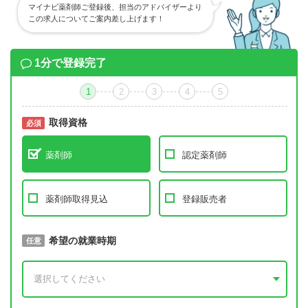
マイナビ薬剤師ご登録後、担当のアドバイザーより
この求人についてご案内差し上げます！
1分で登録完了
1
2
3
4
5
取得資格
必須
必須
薬剤師
認定薬剤師
薬剤師取得見込
登録販売者
取得予定年
希望の就業時期
必須
任意