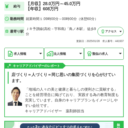
【月収】28.0万円～45.0万円
給与
【年収】608万円
勤務時間
就業時間１:09時00分～00時00分（休憩60分）
ＪＲ予讃線(高松－宇和島)「鳥ノ木駅」 徒歩9
最寄り駅
アクセス
分
更新日：2025/01/28 求人番号：441937
求人情報
法人情報
類似の求人
キャリアアドバイザーのレポート
店づくり＝人づくり＝同じ思いの集団づくりを心がけてい
ます。
「地域の人々の美と健康と暮らしの便利さに貢献する」
ことを経営理念に掲げており、 実践する為の教育制度も
充実しています。自身のキャリアプランもイメージしや
すい会社です。
キャリアアドバイザー 薬剤師担当