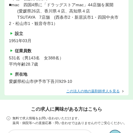
■mac 四国4県に「ドラッグストアmac」44店舗を展開
(愛媛県26店、香川県４店、高知県４店
TSUTAYA 7店舗 (西条市2・新居浜市1・四国中央市
2・松山市1・観音寺市1）
設立
1951年03月
従業員数
531名（男143名 女388名）
平均年齢28.7歳
所在地
愛媛県松山市伊予市下吾川929-10
この法人の他の薬剤師求人を見る
この求人に興味がある方はこちら
無料で求人情報をお問い合わせいただけます。
薬局・病院等への直接応募・問い合わせではありませんのでご安心ください。