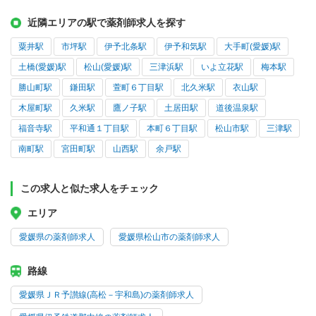
近隣エリアの駅で薬剤師求人を探す
粟井駅
市坪駅
伊予北条駅
伊予和気駅
大手町(愛媛)駅
土橋(愛媛)駅
松山(愛媛)駅
三津浜駅
いよ立花駅
梅本駅
勝山町駅
鎌田駅
萱町６丁目駅
北久米駅
衣山駅
木屋町駅
久米駅
鷹ノ子駅
土居田駅
道後温泉駅
福音寺駅
平和通１丁目駅
本町６丁目駅
松山市駅
三津駅
南町駅
宮田町駅
山西駅
余戸駅
この求人と似た求人をチェック
エリア
愛媛県の薬剤師求人
愛媛県松山市の薬剤師求人
路線
愛媛県ＪＲ予讃線(高松－宇和島)の薬剤師求人