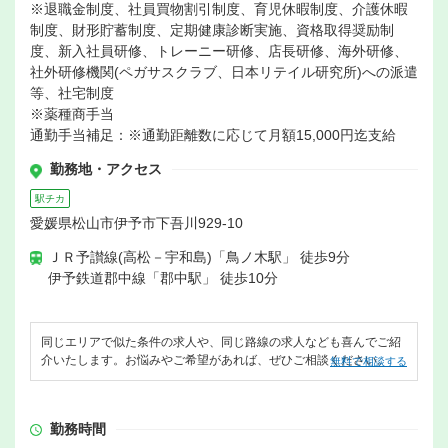
※退職金制度、社員買物割引制度、育児休暇制度、介護休暇
制度、財形貯蓄制度、定期健康診断実施、資格取得奨励制
度、新入社員研修、トレーニー研修、店長研修、海外研修、
社外研修機関(ペガサスクラブ、日本リテイル研究所)への派遣
等、社宅制度
※薬種商手当
通勤手当補足：※通勤距離数に応じて月額15,000円迄支給
勤務地・アクセス
駅チカ
愛媛県松山市伊予市下吾川929-10
ＪＲ予讃線(高松－宇和島)「鳥ノ木駅」 徒歩9分
伊予鉄道郡中線「郡中駅」 徒歩10分
同じエリアで似た条件の求人や、同じ路線の求人なども喜んでご紹
介いたします。お悩みやご希望があれば、ぜひご相談ください。
無料で相談する
勤務時間