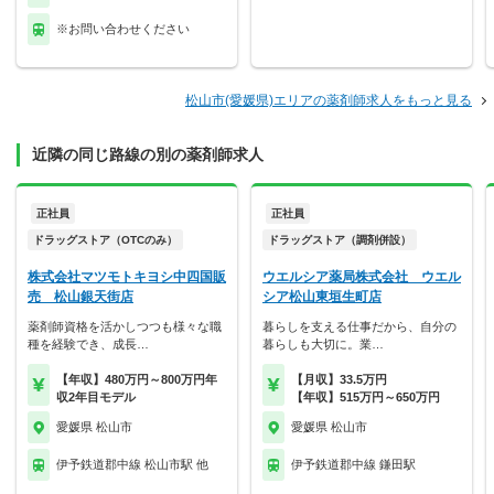
※お問い合わせください
松山市(愛媛県)エリアの薬剤師求人をもっと見る
近隣の同じ路線の別の薬剤師求人
正社員
正社員
ドラッグストア（OTCのみ）
ドラッグストア（調剤併設）
株式会社マツモトキヨシ中四国販
ウエルシア薬局株式会社 ウエル
売 松山銀天街店
シア松山東垣生町店
薬剤師資格を活かしつつも様々な職
暮らしを支える仕事だから、自分の
種を経験でき、成長…
暮らしも大切に。業…
【年収】480万円～800万円年
【月収】33.5万円
収2年目モデル
【年収】515万円～650万円
愛媛県 松山市
愛媛県 松山市
伊予鉄道郡中線 松山市駅 他
伊予鉄道郡中線 鎌田駅