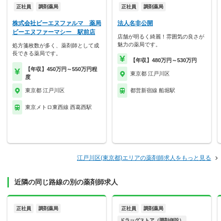
正社員
調剤薬局
正社員
調剤薬局
株式会社ビーエヌファルマ 薬局
法人名非公開
ビーエヌファーマシー 駅前店
店舗が明るく綺麗！雰囲気の良さが
魅力の薬局です。
処方箋枚数が多く、薬剤師として成
長できる薬局です。
【年収】480万円～530万円
【年収】450万円～550万円程
東京都 江戸川区
度
東京都 江戸川区
都営新宿線 船堀駅
東京メトロ東西線 西葛西駅
江戸川区(東京都)エリアの薬剤師求人をもっと見る
近隣の同じ路線の別の薬剤師求人
正社員
調剤薬局
正社員
調剤薬局
ドラッグストア（調剤併設）