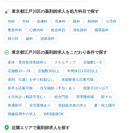
東京都江戸川区の薬剤師求人を処方科目で探す
内科
外科
皮膚科
耳鼻科
眼科
精神科
小児科
整形外科
心療内科
総合科目
消化器科
循環器科
婦人科
歯科
泌尿器科
東京都江戸川区の薬剤師求人をこだわり条件で探す
産休・育休取得実績有り
スキルアップ
店舗数1～9
店舗数10～29
店舗数30以上
年間休日120日以上
原則、引越しを伴う転勤なし
未経験者も応募可能
新卒も応募可能
住宅補助（手当）あり
残業月10ｈ以下
土日休み（相談可含む）
総合門前
管理職候補
駅チカ
車通勤可
在宅業務あり
登録販売者の求人
夏～秋入職可
積極採用中の求人
WEB面接OK
近隣エリアで薬剤師求人を探す