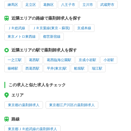
練馬区
足立区
葛飾区
八王子市
立川市
武蔵野市
近隣エリアの路線で薬剤師求人を探す
ＪＲ総武線
ＪＲ京葉線(東京－蘇我)
京成本線
東京メトロ東西線
都営新宿線
近隣エリアの駅で薬剤師求人を探す
一之江駅
葛西駅
葛西臨海公園駅
京成小岩駅
小岩駅
篠崎駅
西葛西駅
平井(東京)駅
船堀駅
瑞江駅
この求人と似た求人をチェック
エリア
東京都の薬剤師求人
東京都江戸川区の薬剤師求人
路線
東京都ＪＲ総武線の薬剤師求人