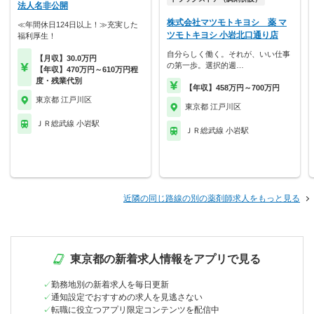
法人名非公開
株式会社マツモトキヨシ 薬 マ
≪年間休日124日以上！≫充実した
ツモトキヨシ 小岩北口通り店
福利厚生！
自分らしく働く。それが、いい仕事
【月収】30.0万円
の第一歩。選択的週…
【年収】470万円～610万円程
度・残業代別
【年収】458万円～700万円
東京都 江戸川区
東京都 江戸川区
ＪＲ総武線 小岩駅
ＪＲ総武線 小岩駅
近隣の同じ路線の別の薬剤師求人をもっと見る
東京都の新着求人情報をアプリで見る
勤務地別の新着求人を毎日更新
通知設定でおすすめの求人を見逃さない
転職に役立つアプリ限定コンテンツを配信中