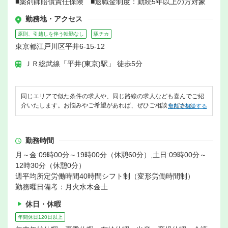
■薬剤師賠償責任保険 ■退職金制度：勤続5年以上の方対象
勤務地・アクセス
原則、引越しを伴う転勤なし
駅チカ
東京都江戸川区平井6-15-12
ＪＲ総武線「平井(東京)駅」 徒歩5分
同じエリアで似た条件の求人や、同じ路線の求人なども喜んでご紹
介いたします。お悩みやご希望があれば、ぜひご相談ください。
無料で相談する
勤務時間
月～金:09時00分～19時00分（休憩60分）,土日:09時00分～
12時30分（休憩0分）
週平均所定労働時間40時間シフト制（変形労働時間制）
勤務曜日備考：月火水木金土
休日・休暇
年間休日120日以上