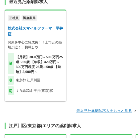
最近見た薬剤師求人
正社員
調剤薬局
株式会社スマイルファーマ 平井
店
関東を中心に急成長！！上司との距
離が近く、挑戦しや…
【月収】30.0万円～50.0万円25
歳～50歳 【年収】420万円～
600万円程度 25歳～50歳 【時
給】2,000円～
東京都 江戸川区
ＪＲ総武線 平井(東京)駅
最近見た薬剤師求人をもっと見る
江戸川区(東京都)エリアの薬剤師求人