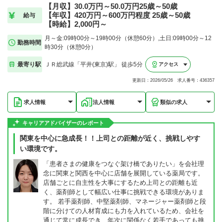
【月収】30.0万円～50.0万円25歳～50歳
【年収】420万円～600万円程度 25歳～50歳
給与
【時給】2,000円～
月～金:09時00分～19時00分（休憩60分）,土日:09時00分～12
勤務時間
時30分（休憩0分）
最寄り駅
ＪＲ総武線「平井(東京)駅」 徒歩5分
アクセス
更新日：2026/05/26 求人番号：436357
求人情報
法人情報
類似の求人
キャリアアドバイザーのレポート
関東を中心に急成長！！上司との距離が近く、挑戦しやす
い環境です。
「患者さまの健康をつなぐ架け橋でありたい」を会社理
念に関東と関西を中心に店舗を展開している薬局です。
店舗ごとに自主性を大事にするため上司との距離も近
く、薬剤師として幅広い仕事に挑戦できる環境がありま
す。 若手薬剤師、中堅薬剤師、マネージャー薬剤師と段
階に分けての人材育成にも力を入れているため、会社を
通じて常に成長でき、年次に関係なく若手であっても挑