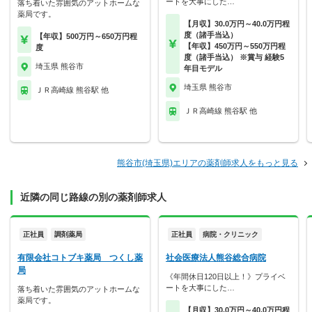
ートを大事にした…
落ち着いた雰囲気のアットホームな
薬局です。
【月収】30.0万円～40.0万円程
度（諸手当込）
【年収】500万円～650万円程
【年収】450万円～550万円程
度
度（諸手当込） ※賞与 経験5
埼玉県 熊谷市
年目モデル
埼玉県 熊谷市
ＪＲ高崎線 熊谷駅 他
ＪＲ高崎線 熊谷駅 他
熊谷市(埼玉県)エリアの薬剤師求人をもっと見る
近隣の同じ路線の別の薬剤師求人
正社員
調剤薬局
正社員
病院・クリニック
有限会社コトブキ薬局 つくし薬
社会医療法人熊谷総合病院
局
《年間休日120日以上！》プライベ
ートを大事にした…
落ち着いた雰囲気のアットホームな
薬局です。
【月収】30.0万円～40.0万円程