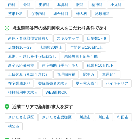
内科
外科
皮膚科
耳鼻科
眼科
精神科
小児科
整形外科
心療内科
総合科目
婦人科
泌尿器科
埼玉県熊谷市の薬剤師求人をこだわり条件で探す
産休・育休取得実績有り
スキルアップ
店舗数1～9
店舗数10～29
店舗数30以上
年間休日120日以上
原則、引越しを伴う転勤なし
未経験者も応募可能
新卒も応募可能
住宅補助（手当）あり
残業月10ｈ以下
土日休み（相談可含む）
管理職候補
駅チカ
車通勤可
在宅業務あり
登録販売者の求人
夏～秋入職可
ハイキャリア
積極採用中の求人
WEB面接OK
近隣エリアで薬剤師求人を探す
さいたま市緑区
さいたま市岩槻区
川越市
川口市
行田市
秩父市