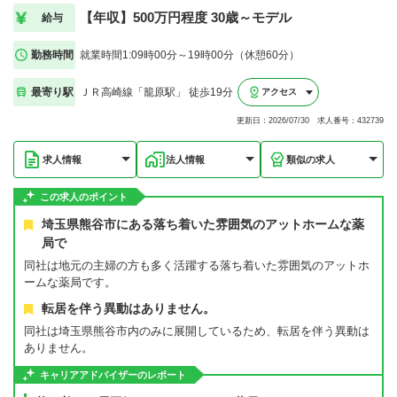
【年収】500万円程度 30歳～モデル
給与
勤務時間
就業時間1:09時00分～19時00分（休憩60分）
最寄り駅
ＪＲ高崎線「籠原駅」 徒歩19分
アクセス
更新日：2026/07/30 求人番号：432739
求人情報
法人情報
類似の求人
この求人のポイント
埼玉県熊谷市にある落ち着いた雰囲気のアットホームな薬
局で
同社は地元の主婦の方も多く活躍する落ち着いた雰囲気のアットホ
ームな薬局です。
転居を伴う異動はありません。
同社は埼玉県熊谷市内のみに展開しているため、転居を伴う異動は
ありません。
キャリアアドバイザーのレポート