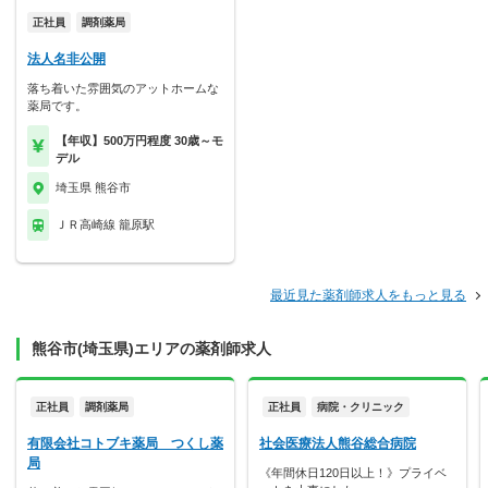
正社員
調剤薬局
法人名非公開
落ち着いた雰囲気のアットホームな
薬局です。
【年収】500万円程度 30歳～モ
デル
埼玉県 熊谷市
ＪＲ高崎線 籠原駅
最近見た薬剤師求人をもっと見る
熊谷市(埼玉県)エリアの薬剤師求人
正社員
調剤薬局
正社員
病院・クリニック
有限会社コトブキ薬局 つくし薬
社会医療法人熊谷総合病院
局
《年間休日120日以上！》プライベ