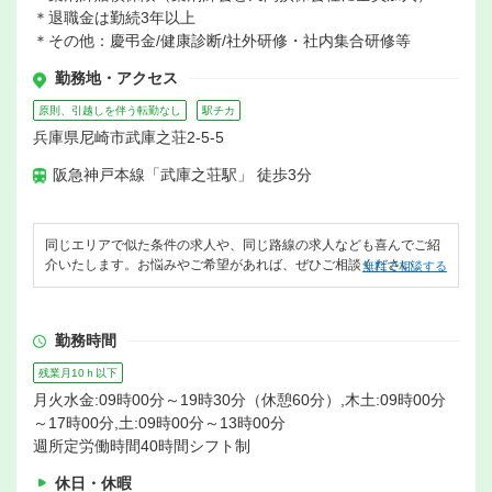
＊退職金は勤続3年以上
＊その他：慶弔金/健康診断/社外研修・社内集合研修等
勤務地・アクセス
原則、引越しを伴う転勤なし
駅チカ
兵庫県尼崎市武庫之荘2-5-5
阪急神戸本線「武庫之荘駅」 徒歩3分
同じエリアで似た条件の求人や、同じ路線の求人なども喜んでご紹
介いたします。お悩みやご希望があれば、ぜひご相談ください。
無料で相談する
勤務時間
残業月10ｈ以下
月火水金:09時00分～19時30分（休憩60分）,木土:09時00分
～17時00分,土:09時00分～13時00分
週所定労働時間40時間シフト制
休日・休暇