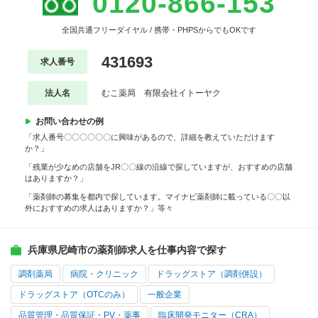
0120-866-153
全国共通フリーダイヤル / 携帯・PHPSからでもOKです
431693
求人番号
法人名
むこ薬局 有限会社イトーヤク
お問い合わせの例
「求人番号〇〇〇〇〇〇に興味があるので、詳細を教えていただけます
か？」
「残業が少なめの店舗をJR〇〇線の沿線で探していますが、おすすめの店舗
はありますか？」
「薬剤師の募集を都内で探しています。マイナビ薬剤師に載っている〇〇以
外におすすめの求人はありますか？」等々
兵庫県尼崎市の薬剤師求人を仕事内容で探す
調剤薬局
病院・クリニック
ドラッグストア（調剤併設）
ドラッグストア（OTCのみ）
一般企業
品質管理・品質保証・PV・薬事
臨床開発モニター（CRA）