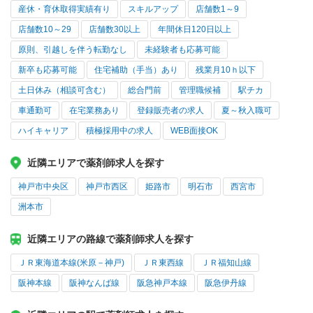
産休・育休取得実績有り
スキルアップ
店舗数1～9
店舗数10～29
店舗数30以上
年間休日120日以上
原則、引越しを伴う転勤なし
未経験者も応募可能
新卒も応募可能
住宅補助（手当）あり
残業月10ｈ以下
土日休み（相談可含む）
総合門前
管理職候補
駅チカ
車通勤可
在宅業務あり
登録販売者の求人
夏～秋入職可
ハイキャリア
積極採用中の求人
WEB面接OK
近隣エリアで薬剤師求人を探す
神戸市中央区
神戸市西区
姫路市
明石市
西宮市
洲本市
近隣エリアの路線で薬剤師求人を探す
ＪＲ東海道本線(米原－神戸)
ＪＲ東西線
ＪＲ福知山線
阪神本線
阪神なんば線
阪急神戸本線
阪急伊丹線