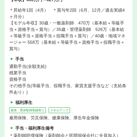
＊昇給年1回（4月） ＊賞与年2回（6月、12月／過去実績4
ヶ月分）
【モデル年収】30歳・一般薬剤師 470万（基本給＋等級手
当＋資格手当＋賞与）／35歳・管理薬剤師 526万（基本給
＋等級手当＋資格手当＋役職手当＋賞与）／40歳・地域マネ
ージャー 558万（基本給＋等級手当＋資格手当＋役職手当＋
賞与）
手当
通勤手当(全額支給)
残業手当
資格手当
その他手当(等級手当、役職手当、家賃支援手当など（支給条
件あり）)
福利厚生
産休・育休取得実績有り
スキルアップ
雇用保険、労災保険、健康保険、厚生年金保険
手当・福利厚生備考
＊薬剤師賠償保険（薬剤師会と民間損保会社に全員加入）