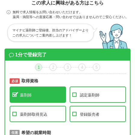
この求人に興味がある方はこちら
無料で求人情報をお問い合わせいただけます。
薬局・病院等への直接応募・問い合わせではありませんのでご安心ください。
マイナビ薬剤師ご登録後、担当のアドバイザーより
この求人についてご案内差し上げます！
1分で登録完了
1
2
3
4
5
取得資格
必須
必須
薬剤師
認定薬剤師
薬剤師取得見込
登録販売者
取得予定年
希望の就業時期
必須
任意