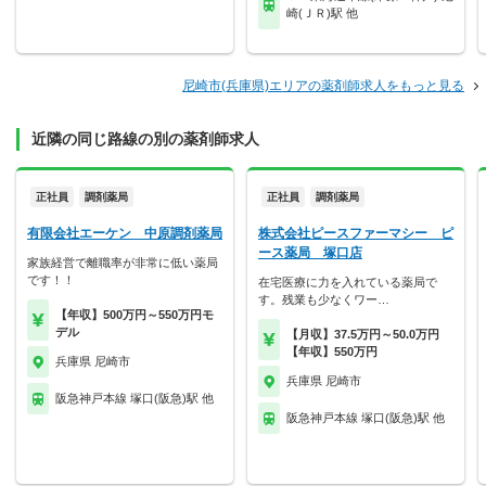
崎(ＪＲ)駅 他
尼崎市(兵庫県)エリアの薬剤師求人をもっと見る
近隣の同じ路線の別の薬剤師求人
正社員
調剤薬局
正社員
調剤薬局
有限会社エーケン 中原調剤薬局
株式会社ピースファーマシー ピ
ース薬局 塚口店
家族経営で離職率が非常に低い薬局
です！！
在宅医療に力を入れている薬局で
す。残業も少なくワー…
【年収】500万円～550万円モ
デル
【月収】37.5万円～50.0万円
【年収】550万円
兵庫県 尼崎市
兵庫県 尼崎市
阪急神戸本線 塚口(阪急)駅 他
阪急神戸本線 塚口(阪急)駅 他