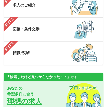
求人のご紹介
面接・条件交渉
転職成功!!
「検索したけど見つからなかった・・」
方は
あなたの
希望条件に合う
理想の求人