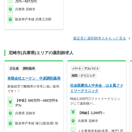
万円～627万円
兵庫県 尼崎市
阪急神戸本線 武庫之荘駅
最近見た薬剤師求人をもっと見る
尼崎市(兵庫県)エリアの薬剤師求人
正社員
調剤薬局
パート・アルバイト
病院・クリニック
有限会社エーケン 中原調剤薬局
社会医療法人中央会 はま風ファ
家族経営で離職率が非常に低い薬局
ミリークリニック
です！！
時給2,200円◎ファミリークリニッ
【年収】500万円～550万円モ
クにて薬剤師パ…
デル
【時給】2,200円～
兵庫県 尼崎市
兵庫県 尼崎市
阪急神戸本線 塚口(阪急)駅 他
ＪＲ東海道本線(米原－神戸) 尼