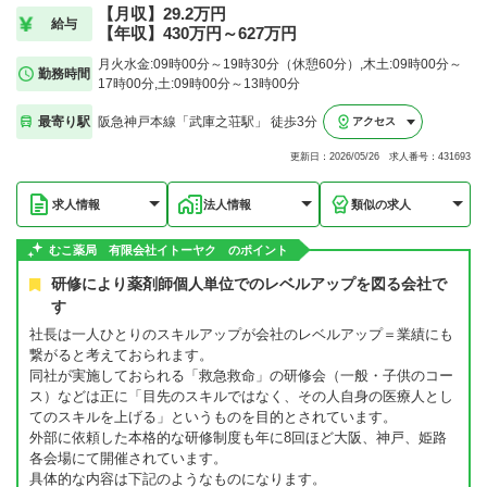
【月収】29.2万円
給与
【年収】430万円～627万円
月火水金:09時00分～19時30分（休憩60分）,木土:09時00分～
勤務時間
17時00分,土:09時00分～13時00分
最寄り駅
阪急神戸本線「武庫之荘駅」 徒歩3分
アクセス
更新日：2026/05/26 求人番号：431693
求人情報
法人情報
類似の求人
むこ薬局 有限会社イトーヤク のポイント
研修により薬剤師個人単位でのレベルアップを図る会社で
す
社長は一人ひとりのスキルアップが会社のレベルアップ＝業績にも
繋がると考えておられます。
同社が実施しておられる「救急救命」の研修会（一般・子供のコー
ス）などは正に「目先のスキルではなく、その人自身の医療人とし
てのスキルを上げる」というものを目的とされています。
外部に依頼した本格的な研修制度も年に8回ほど大阪、神戸、姫路
各会場にて開催されています。
具体的な内容は下記のようなものになります。