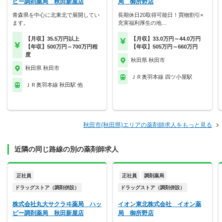
ピー調剤薬局 秋田新屋店
局 御所野店
青森県を中心に北東北で展開してい
長期休日20取得可能日！買物割引×
ます。
充実福利厚生の地…
【月収】35.5万円以上
【月収】33.0万円～44.0万円
【年収】500万円～700万円程
【年収】505万円～660万円
度
秋田県 秋田市
秋田県 秋田市
ＪＲ奥羽本線 四ツ小屋駅
ＪＲ奥羽本線 秋田駅 他
秋田市(秋田県)エリアの薬剤師求人をもっと見る
近隣の同じ路線の別の薬剤師求人
正社員
正社員
調剤薬局
ドラッグストア（調剤併設）
ドラッグストア（調剤併設）
株式会社丸大サクラヰ薬局 ハッ
イオン東北株式会社 イオン薬
ピー調剤薬局 秋田新屋店
局 御所野店