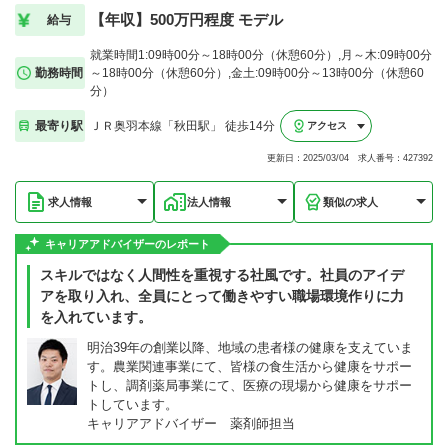
【年収】500万円程度 モデル
給与
就業時間1:09時00分～18時00分（休憩60分）,月～木:09時00分
勤務時間
～18時00分（休憩60分）,金土:09時00分～13時00分（休憩60
分）
最寄り駅
ＪＲ奥羽本線「秋田駅」 徒歩14分
アクセス
更新日：2025/03/04 求人番号：427392
求人情報
法人情報
類似の求人
キャリアアドバイザーのレポート
スキルではなく人間性を重視する社風です。社員のアイデ
アを取り入れ、全員にとって働きやすい職場環境作りに力
を入れています。
明治39年の創業以降、地域の患者様の健康を支えていま
す。農業関連事業にて、皆様の食生活から健康をサポー
トし、調剤薬局事業にて、医療の現場から健康をサポー
トしています。
キャリアアドバイザー 薬剤師担当