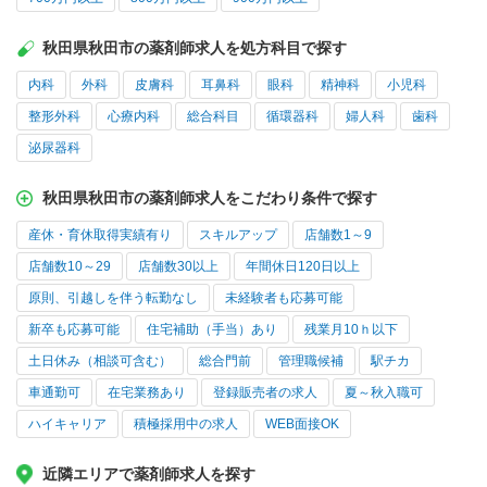
秋田県秋田市の薬剤師求人を処方科目で探す
内科
外科
皮膚科
耳鼻科
眼科
精神科
小児科
整形外科
心療内科
総合科目
循環器科
婦人科
歯科
泌尿器科
秋田県秋田市の薬剤師求人をこだわり条件で探す
産休・育休取得実績有り
スキルアップ
店舗数1～9
店舗数10～29
店舗数30以上
年間休日120日以上
原則、引越しを伴う転勤なし
未経験者も応募可能
新卒も応募可能
住宅補助（手当）あり
残業月10ｈ以下
土日休み（相談可含む）
総合門前
管理職候補
駅チカ
車通勤可
在宅業務あり
登録販売者の求人
夏～秋入職可
ハイキャリア
積極採用中の求人
WEB面接OK
近隣エリアで薬剤師求人を探す