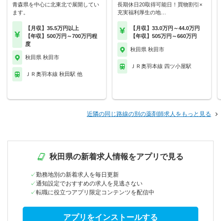
青森県を中心に北東北で展開してい
長期休日20取得可能日！買物割引×
ます。
充実福利厚生の地…
【月収】35.5万円以上
【月収】33.0万円～44.0万円
【年収】500万円～700万円程
【年収】505万円～660万円
度
秋田県 秋田市
秋田県 秋田市
ＪＲ奥羽本線 四ツ小屋駅
ＪＲ奥羽本線 秋田駅 他
近隣の同じ路線の別の薬剤師求人をもっと見る
秋田県の新着求人情報をアプリで見る
勤務地別の新着求人を毎日更新
通知設定でおすすめの求人を見逃さない
転職に役立つアプリ限定コンテンツを配信中
アプリをインストールする