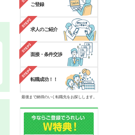
ご登録
STEP2
求人のご紹介
STEP3
面接・条件交渉
STEP4
転職成功！！
最後まで納得のいく転職先をお探しします。