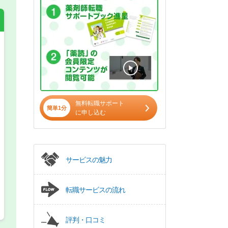
希望の働き方
必須
正社員
無料転職サポート
パート(週4日～5日)
簡単1分
に申し込む
サービスの魅力
転職サービスの流れ
評判・口コミ