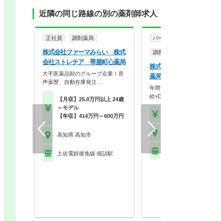
近隣の同じ路線の別の薬剤師求人
正社員
調剤薬局
パート・アルバイト
株式会社ファーマみらい 株式
調剤薬局
会社ストレチア 帯屋町心薬局
株式会社なの花西日本 な
大手医薬品卸のグループ企業！音
薬局 高知鴨部店
声薬歴、自動在庫発注…
年間休日120日！残業代1分
給×DX推進で安…
【月収】25.0万円以上 24歳
～モデル
【時給】1,800円～
【年収】414万円～600万円
高知県 高知市
高知県 高知市
土佐電鉄後免線 鴨部駅
土佐電鉄後免線 堀詰駅