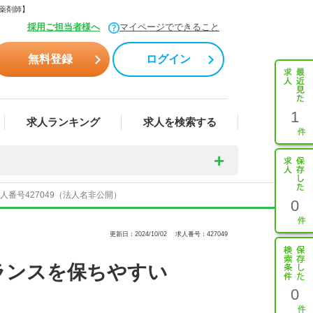
ビ薬剤師】
採用ご担当者様へ
マイページでできること
無料登録
ログイン
1
求人ランキング
求人を検索する
番号427049（法人名非公開）
0
更新日：2024/10/02
求人番号：427049
ランスを保ちやすい
0