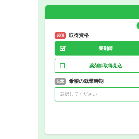
取得資格
必須
薬剤師
薬剤師取得見込
取得予定年
希望の就業時期
必須
任意
年 3月