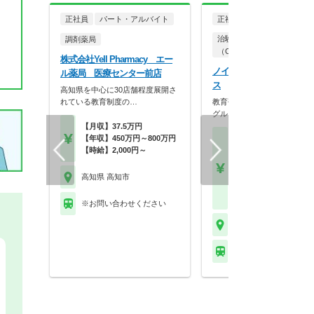
正社員
パート・アルバイト
正社員
治験コーディネーター
調剤薬局
（CRC）
株式会社Yell Pharmacy エー
ノイエス株式会社 松山オ
ル薬局 医療センター前店
ス
高知県を中心に30店舗程度展開さ
れている教育制度の…
教育研修制度が充実／エムス
グループでCRC募集…
【月収】37.5万円
【年収】450万円～800万円
【月収】31.0万円～39.
【時給】2,000円～
円程度
【年収】442万円～56
程度 ※CRC経験者は
高知県 高知市
験・能力および前職給
考慮のうえ決定します
※お問い合わせください
高知県 高知市
※お問い合わせくださ