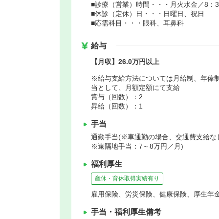
■診療（営業）時間・・・月火水金／8：30～
■休診（定休）日・・・日曜日、祝日
■応需科目・・・眼科、耳鼻科
給与
【月収】26.0万円以上
※給与支給方法については月給制、年俸
当として、月額定額にて支給
賞与（回数）：2
昇給（回数）：1
手当
通勤手当(※車通勤の場合、交通費支給なし
※遠隔地手当：7～8万円／月)
福利厚生
産休・育休取得実績有り
雇用保険、労災保険、健康保険、厚生年
手当・福利厚生備考