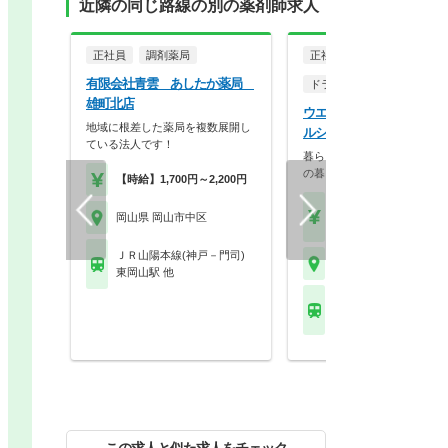
近隣の同じ路線の別の薬剤師求人
正社員
調剤薬局
正社員
有限会社青雲 あしたか薬局
ドラッグストア（調剤併設
雄町北店
ウエルシア薬局株式会社 
地域に根差した薬局を複数展開し
ルシア岡山浜店
ている法人です！
暮らしを支える仕事だから、
の暮らしも大切に。業…
【時給】1,700円～2,200円
【月収】33.5万円
岡山県 岡山市中区
【年収】515万円～65
ＪＲ山陽本線(神戸－門司)
岡山県 岡山市中区
東岡山駅 他
ＪＲ山陽本線(神戸－門
西川原駅