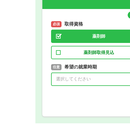
取得資格
必須
薬剤師
薬剤師取得見込
取得予定年
希望の就業時期
必須
任意
年 3月