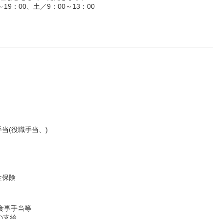
9：00、土／9：00～13：00
当(役職手当、)
金保険
、食事手当等
の支給