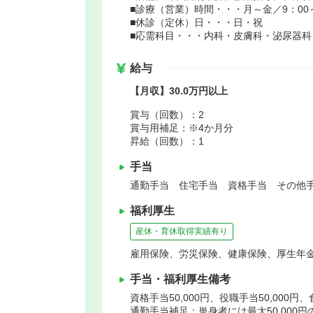
■診療（営業）時間・・・月～金／9：00～1
■休診（定休）日・・・日・祝
■応需科目・・・内科・皮膚科・泌尿器科
給与
【月収】30.0万円以上
賞与（回数）：2
賞与用補足：※4か月分
昇給（回数）：1
手当
通勤手当 住宅手当 資格手当 その他手
福利厚生
産休・育休取得実績有り
雇用保険、労災保険、健康保険、厚生年
手当・福利厚生備考
資格手当50,000円、役職手当50,000円
通勤手当補足：単身者には最大50,000円