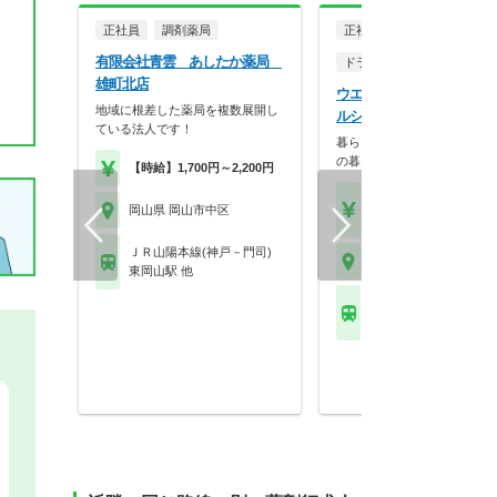
正社員
調剤薬局
正社員
有限会社青雲 あしたか薬局
ドラッグストア（調剤併設
雄町北店
ウエルシア薬局株式会社 
地域に根差した薬局を複数展開し
ルシア岡山浜店
ている法人です！
暮らしを支える仕事だから、
の暮らしも大切に。業…
【時給】1,700円～2,200円
【月収】33.5万円
岡山県 岡山市中区
【年収】515万円～65
ＪＲ山陽本線(神戸－門司)
岡山県 岡山市中区
東岡山駅 他
ＪＲ山陽本線(神戸－門
西川原駅