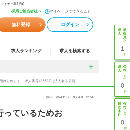
【マイナビ薬剤師】
採用ご担当者様へ
マイページでできること
無料登録
ログイン
1
求人ランキング
求人を検索する
られます！ 求人番号426517（法人名非公開）
0
更新日：2024/11/19
求人番号：426517
行っているためお
0