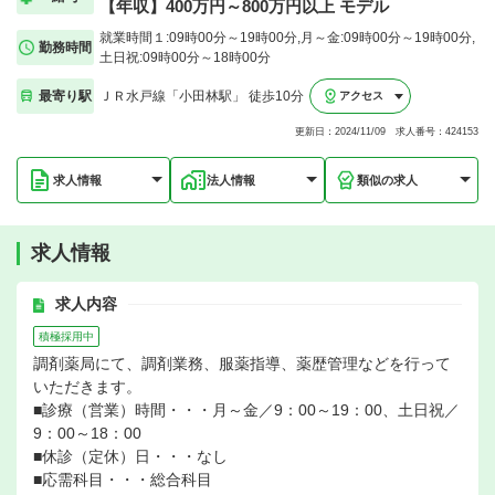
【年収】400万円～800万円以上 モデル
就業時間１:09時00分～19時00分,月～金:09時00分～19時00分,
勤務時間
土日祝:09時00分～18時00分
最寄り駅
ＪＲ水戸線「小田林駅」 徒歩10分
アクセス
更新日：2024/11/09 求人番号：424153
求人情報
法人情報
類似の求人
求人情報
求人内容
積極採用中
調剤薬局にて、調剤業務、服薬指導、薬歴管理などを行って
いただきます。
■診療（営業）時間・・・月～金／9：00～19：00、土日祝／
9：00～18：00
■休診（定休）日・・・なし
■応需科目・・・総合科目