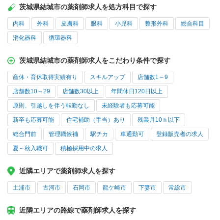
茨城県結城市の薬剤師求人を処方科目で探す
内科
外科
皮膚科
眼科
小児科
整形外科
総合科目
消化器科
循環器科
茨城県結城市の薬剤師求人をこだわり条件で探す
産休・育休取得実績有り
スキルアップ
店舗数1～9
店舗数10～29
店舗数30以上
年間休日120日以上
原則、引越しを伴う転勤なし
未経験者も応募可能
新卒も応募可能
住宅補助（手当）あり
残業月10ｈ以下
総合門前
管理職候補
駅チカ
車通勤可
登録販売者の求人
夏～秋入職可
積極採用中の求人
近隣エリアで薬剤師求人を探す
土浦市
古河市
石岡市
龍ケ崎市
下妻市
常総市
近隣エリアの路線で薬剤師求人を探す