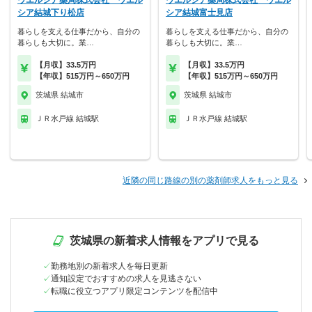
ウエルシア薬局株式会社 ウエル
ウエルシア薬局株式会社 ウエル
シア結城下り松店
シア結城富士見店
暮らしを支える仕事だから、自分の
暮らしを支える仕事だから、自分の
暮らしも大切に。業…
暮らしも大切に。業…
【月収】33.5万円
【月収】33.5万円
【年収】515万円～650万円
【年収】515万円～650万円
茨城県 結城市
茨城県 結城市
ＪＲ水戸線 結城駅
ＪＲ水戸線 結城駅
近隣の同じ路線の別の薬剤師求人をもっと見る
茨城県の新着求人情報をアプリで見る
勤務地別の新着求人を毎日更新
通知設定でおすすめの求人を見逃さない
転職に役立つアプリ限定コンテンツを配信中