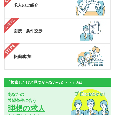
求人のご紹介
面接・条件交渉
転職成功!!
「検索したけど見つからなかった・・」
方は
あなたの
希望条件に合う
理想の求人