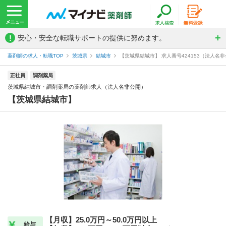
!
安心・安全な転職サポートの提供に努めます。
薬剤師の求人・転職TOP
茨城県
結城市
【茨城県結城市】 求人番号424153（法人名
正社員
調剤薬局
茨城県結城市・調剤薬局の薬剤師求人（法人名非公開）
【茨城県結城市】
【月収】25.0万円～50.0万円以上
給与