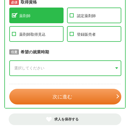
取得資格
必須
必須
薬剤師
認定薬剤師
薬剤師取得見込
登録販売者
取得予定年
希望の就業時期
必須
任意
年 3月
次に進む
求人を保存する