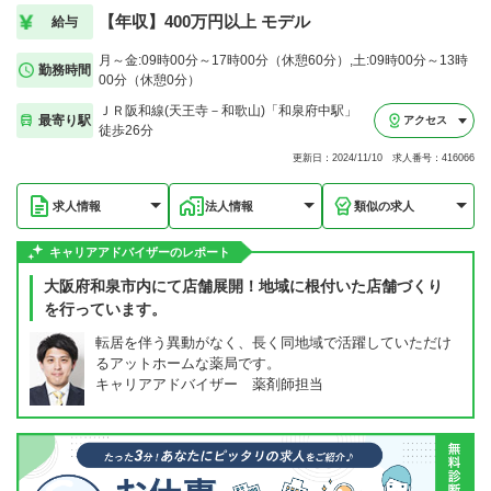
【年収】400万円以上 モデル
給与
月～金:09時00分～17時00分（休憩60分）,土:09時00分～13時
勤務時間
00分（休憩0分）
ＪＲ阪和線(天王寺－和歌山)「和泉府中駅」
最寄り駅
アクセス
徒歩26分
更新日：2024/11/10 求人番号：416066
求人情報
法人情報
類似の求人
キャリアアドバイザーのレポート
大阪府和泉市内にて店舗展開！地域に根付いた店舗づくり
を行っています。
転居を伴う異動がなく、長く同地域で活躍していただけ
るアットホームな薬局です。
キャリアアドバイザー 薬剤師担当