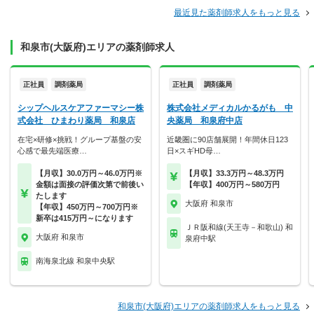
最近見た薬剤師求人をもっと見る
和泉市(大阪府)エリアの薬剤師求人
正社員
調剤薬局
正社員
調剤薬局
シップヘルスケアファーマシー株
株式会社メディカルかるがも 中
式会社 ひまわり薬局 和泉店
央薬局 和泉府中店
在宅×研修×挑戦！グループ基盤の安
近畿圏に90店舗展開！年間休日123
心感で最先端医療…
日×スギHD母…
【月収】30.0万円～46.0万円※
【月収】33.3万円～48.3万円
金額は面接の評価次第で前後い
【年収】400万円～580万円
たします
大阪府 和泉市
【年収】450万円～700万円※
新卒は415万円～になります
ＪＲ阪和線(天王寺－和歌山) 和
大阪府 和泉市
泉府中駅
南海泉北線 和泉中央駅
和泉市(大阪府)エリアの薬剤師求人をもっと見る