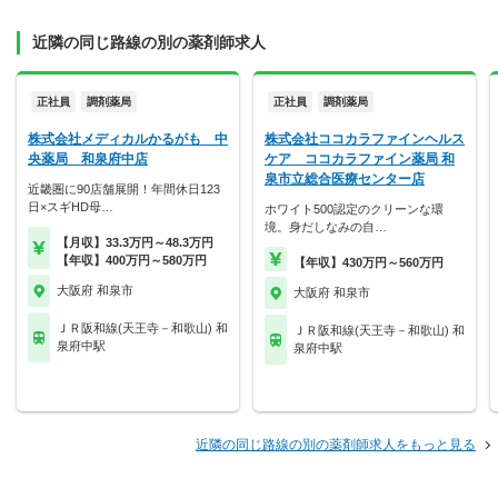
近隣の同じ路線の別の薬剤師求人
正社員
調剤薬局
正社員
調剤薬局
株式会社メディカルかるがも 中
株式会社ココカラファインヘルス
央薬局 和泉府中店
ケア ココカラファイン薬局 和
泉市立総合医療センター店
近畿圏に90店舗展開！年間休日123
日×スギHD母…
ホワイト500認定のクリーンな環
境。身だしなみの自…
【月収】33.3万円～48.3万円
【年収】400万円～580万円
【年収】430万円～560万円
大阪府 和泉市
大阪府 和泉市
ＪＲ阪和線(天王寺－和歌山) 和
ＪＲ阪和線(天王寺－和歌山) 和
泉府中駅
泉府中駅
近隣の同じ路線の別の薬剤師求人をもっと見る