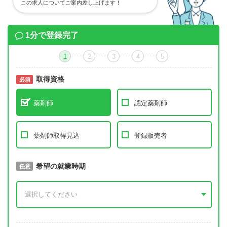
この求人についてご案内差し上げます！
1分で登録完了
1
2
3
4
5
取得資格
必須
必須
薬剤師
認定薬剤師
薬剤師取得見込
登録販売者
取得予定年
希望の就業時期
必須
任意
年 3月