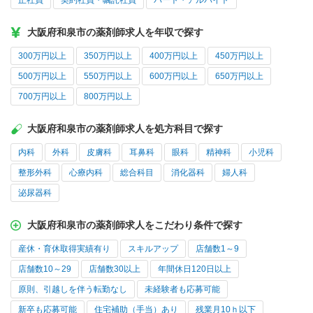
正社員
契約社員・嘱託社員
パート・アルバイト
大阪府和泉市の薬剤師求人を年収で探す
300万円以上
350万円以上
400万円以上
450万円以上
500万円以上
550万円以上
600万円以上
650万円以上
700万円以上
800万円以上
大阪府和泉市の薬剤師求人を処方科目で探す
内科
外科
皮膚科
耳鼻科
眼科
精神科
小児科
整形外科
心療内科
総合科目
消化器科
婦人科
泌尿器科
大阪府和泉市の薬剤師求人をこだわり条件で探す
産休・育休取得実績有り
スキルアップ
店舗数1～9
店舗数10～29
店舗数30以上
年間休日120日以上
原則、引越しを伴う転勤なし
未経験者も応募可能
新卒も応募可能
住宅補助（手当）あり
残業月10ｈ以下