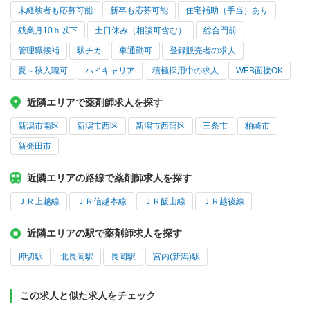
未経験者も応募可能
新卒も応募可能
住宅補助（手当）あり
残業月10ｈ以下
土日休み（相談可含む）
総合門前
管理職候補
駅チカ
車通勤可
登録販売者の求人
夏～秋入職可
ハイキャリア
積極採用中の求人
WEB面接OK
近隣エリアで薬剤師求人を探す
新潟市南区
新潟市西区
新潟市西蒲区
三条市
柏崎市
新発田市
近隣エリアの路線で薬剤師求人を探す
ＪＲ上越線
ＪＲ信越本線
ＪＲ飯山線
ＪＲ越後線
近隣エリアの駅で薬剤師求人を探す
押切駅
北長岡駅
長岡駅
宮内(新潟)駅
この求人と似た求人をチェック