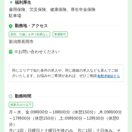
福利厚生
雇用保険、労災保険、健康保険、厚生年金保険
駐車場
勤務地・アクセス
原則、引越しを伴う転勤なし
車通勤可
新潟県長岡市
※お問い合わせください
同じエリアで似た条件の求人や、同じ路線の求人なども喜んでご紹
介いたします。お悩みやご希望があれば、ぜひご相談ください。
無料で相談する
勤務時間
残業月10ｈ以下
月～水、金:09時00分～18時00分（休憩150分）,木:09時00分
～17時00分（休憩150分）,土:09時00分～12時30分（休憩0
分）
月に1回：日曜日と土曜日午後のみ、月に1回：土日休み、そ