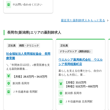
※お問い合わせください
最近見た薬剤師求人をもっと見る
長岡市(新潟県)エリアの薬剤師求人
正社員
病院・クリニック
正社員
ドラッグストア（調剤併設）
社会福祉法人長岡福祉協会 長岡
療育園
ウエルシア薬局株式会社 ウエル
シア長岡稲葉町店
＼「年間休日122日」♪療育医療を支
える薬剤師募集…
暮らしを支える仕事だから、自分の
暮らしも大切に。業…
【月収】28.9万円～34.9万円
【月収】33.5万円
新潟県 長岡市
【年収】515万円～650万円
ＪＲ信越本線 長岡駅
新潟県 長岡市
ＪＲ信越本線 北長岡駅