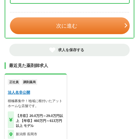
年 3月
次に進む
求人を保存する
最近見た薬剤師求人
正社員
調剤薬局
法人名非公開
積極募集中！地域に根付いたアット
ホームな店舗です。
【月収】20.0万円～29.0万円以
上 【年収】460万円～613万円
以上 モデル
新潟県 長岡市