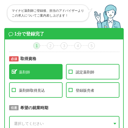
マイナビ薬剤師ご登録後、担当のアドバイザーより
この求人についてご案内差し上げます！
1分で登録完了
1
2
3
4
5
取得資格
必須
必須
薬剤師
認定薬剤師
薬剤師取得見込
登録販売者
取得予定年
希望の就業時期
必須
任意